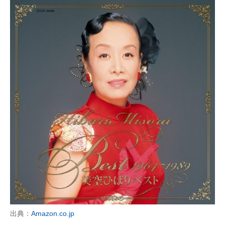
出典：
Amazon.co.jp