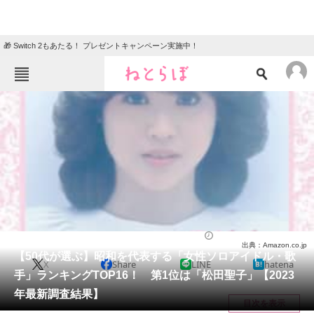
🎁 Switch 2もあたる！ プレゼントキャンペーン実施中！
ねとらぼメニュー
TOP
ニュース
エンタメ
クイズ
グルメ
地域
住まい
教育・育児
動物
リサーチ
音楽
2023/11/20 17:40（公開）
出典：Amazon.co.jp
会員記事
【50代が選ぶ】昭和を代表する「女性ソロアイドル・歌
X
Share
LINE
hatena
手」ランキングTOP16！ 第1位は「松田聖子」【2023
メディア
年最新調査結果】
目次を表示
注目記事を集めた総合ページ