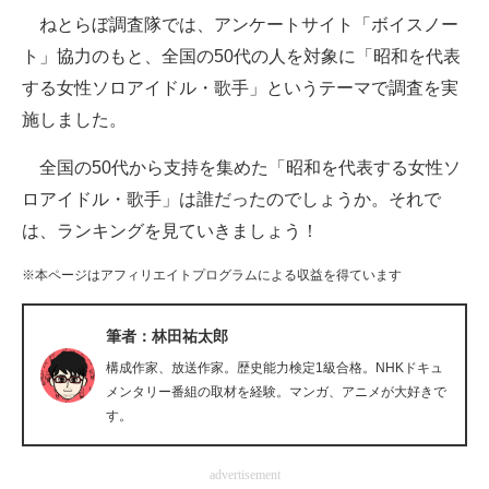
ねとらぼ調査隊では、アンケートサイト「ボイスノー
ITの今と未来を見通す
ト」協力のもと、全国の50代の人を対象に「昭和を代表
する女性ソロアイドル・歌手」というテーマで調査を実
スマホと通信の最新トレンド
施しました。
進化するPCとデバイスの未来
全国の50代から支持を集めた「昭和を代表する女性ソ
好きが集まる 比べて選べる
ロアイドル・歌手」は誰だったのでしょうか。それで
は、ランキングを見ていきましょう！
ビジネスと働き方のヒント
※本ページはアフィリエイトプログラムによる収益を得ています
AI活用のいまが分かる
企業ITのトレンドを詳説
筆者：林田祐太郎
構成作家、放送作家。歴史能力検定1級合格。NHKドキュ
経営リーダーのコミュニティ
メンタリー番組の取材を経験。マンガ、アニメが大好きで
す。
マーケ×ITの今がよく分かる
ITエンジニア向け専門サイト
advertisement