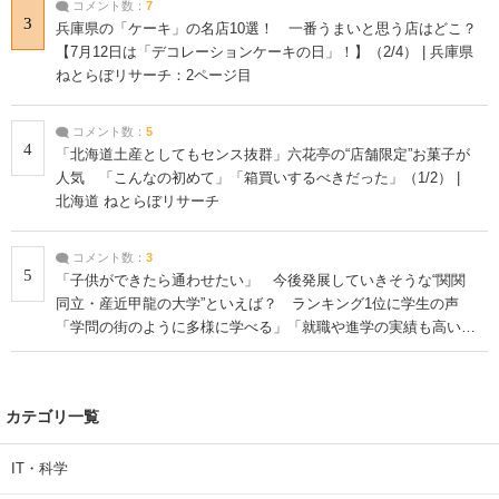
コメント数：
7
3
兵庫県の「ケーキ」の名店10選！ 一番うまいと思う店はどこ？
【7月12日は「デコレーションケーキの日」！】（2/4） | 兵庫県
ねとらぼリサーチ：2ページ目
コメント数：
5
4
「北海道土産としてもセンス抜群」六花亭の“店舗限定”お菓子が
人気 「こんなの初めて」「箱買いするべきだった」（1/2） |
北海道 ねとらぼリサーチ
コメント数：
3
5
「子供ができたら通わせたい」 今後発展していきそうな“関関
同立・産近甲龍の大学”といえば？ ランキング1位に学生の声
「学問の街のように多様に学べる」「就職や進学の実績も高い」
| 大学 ねとらぼリサーチ
カテゴリ一覧
IT・科学