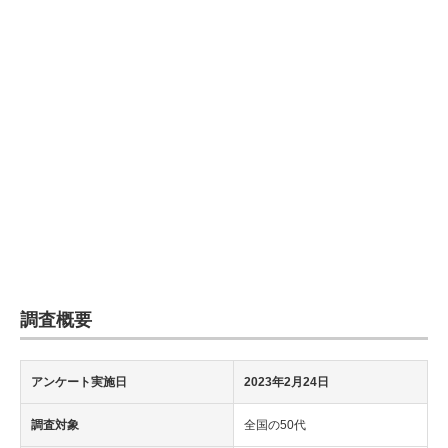
企業向けIT製品の総合サイト
IT製品の技術・比較・事例
製造業のIT導入・活用を支援
モノづくり技術者専門サイト
エレクトロニクス専門サイト
電子設計の基本と応用
エネルギーの専門メディア
調査概要
建設×テクノロジーの最前線
ちょっと気になるネットの話題
アンケート実施日
2023年2月24日
調査対象
全国の50代