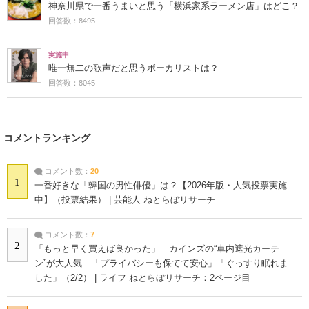
神奈川県で一番うまいと思う「横浜家系ラーメン店」はどこ？
回答数：8495
実施中
唯一無二の歌声だと思うボーカリストは？
回答数：8045
コメントランキング
コメント数：
20
1
一番好きな「韓国の男性俳優」は？【2026年版・人気投票実施
中】（投票結果） | 芸能人 ねとらぼリサーチ
コメント数：
7
2
「もっと早く買えば良かった」 カインズの“車内遮光カーテ
ン”が大人気 「プライバシーも保てて安心」「ぐっすり眠れま
した」（2/2） | ライフ ねとらぼリサーチ：2ページ目