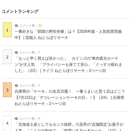
コメントランキング
コメント数：
21
1
一番好きな「韓国の男性俳優」は？【2026年版・人気投票実施
中】 | 芸能人 ねとらぼリサーチ
コメント数：
7
2
「もっと早く買えば良かった」 カインズの“車内遮光カーテ
ン”が大人気 「プライバシーも保てて安心」「ぐっすり眠れま
した」（2/2） | ライフ ねとらぼリサーチ：2ページ目
コメント数：
7
3
兵庫県の「ケーキ」の名店10選！ 一番うまいと思う店はどこ？
【7月12日は「デコレーションケーキの日」！】（2/4） | 兵庫県
ねとらぼリサーチ：2ページ目
コメント数：
5
4
「北海道土産としてもセンス抜群」六花亭の“店舗限定”お菓子が
人気 「こんなの初めて」「箱買いするべきだった」（1/2） |