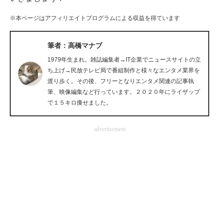
企業向けIT製品の総合サイト
※本ページはアフィリエイトプログラムによる収益を得ています
IT製品の技術・比較・事例
筆者：高橋マナブ
製造業のIT導入・活用を支援
1979年生まれ。雑誌編集者→IT企業でニュースサイトの立
ち上げ→民放テレビ局で番組制作と様々なエンタメ業界を
モノづくり技術者専門サイト
渡り歩く。その後、フリーとなりエンタメ関連の記事執
筆、映像編集など行っています。２０２０年にライザップ
エレクトロニクス専門サイト
で１５キロ痩せました。
電子設計の基本と応用
advertisement
エネルギーの専門メディア
建設×テクノロジーの最前線
ちょっと気になるネットの話題