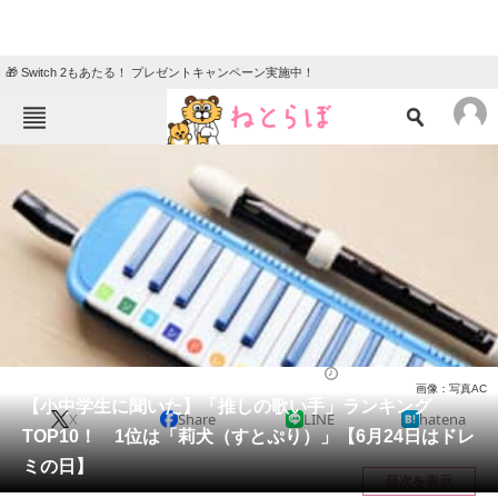
🎁 Switch 2もあたる！ プレゼントキャンペーン実施中！
ねとらぼメニュー
TOP
ニュース
エンタメ
クイズ
グルメ
地域
住まい
教育・育児
動物
リサーチ
音楽
2024/06/24 00:15（公開）
画像：写真AC
会員記事
【小中学生に聞いた】「推しの歌い手」ランキング
X
Share
LINE
hatena
TOP10！ 1位は「莉犬（すとぷり）」【6月24日はドレ
メディア
ミの日】
目次を表示
注目記事を集めた総合ページ