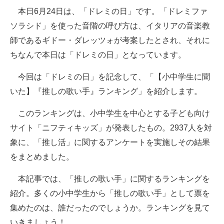
本日6月24日は、「ドレミの日」です。「ドレミファ
ITの今と未来を見通す
ソラシド」を使った音階の呼び方は、イタリアの音楽教
師であるギドー・ダレッツォが考案したとされ、それに
スマホと通信の最新トレンド
ちなんで本日は「ドレミの日」となっています。
進化するPCとデバイスの未来
今回は「ドレミの日」を記念して、「【小中学生に聞
好きが集まる 比べて選べる
いた】『推しの歌い手』ランキング」を紹介します。
ビジネスと働き方のヒント
このランキングは、小中学生を中心とする子ども向け
サイト「ニフティキッズ」が発表したもの。2937人を対
AI活用のいまが分かる
象に、「推し活」に関するアンケートを実施しその結果
企業ITのトレンドを詳説
をまとめました。
経営リーダーのコミュニティ
本記事では、「推しの歌い手」に関するランキングを
紹介。多くの小中学生から「推しの歌い手」として票を
マーケ×ITの今がよく分かる
集めたのは、誰だったのでしょうか。ランキングを見て
ITエンジニア向け専門サイト
いきましょう！