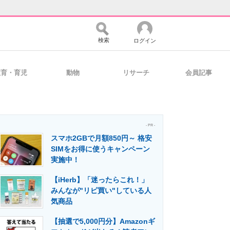
検索
ログイン
教育・育児
動物
リサーチ
会員記事
バイスの未来
好きが集まる 比べて選べる
- PR -
スマホ2GBで月額850円～ 格安
コミュニティ
マーケ×ITの今がよく分かる
SIMをお得に使うキャンペーン
実施中！
【iHerb】「迷ったらこれ！」
・活用を支援
みんなが"リピ買い"している人
気商品
【抽選で5,000円分】Amazonギ