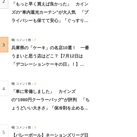
2
「もっと早く買えば良かった」 カイン
ズの“車内遮光カーテン”が大人気 「プ
ライバシーも保てて安心」「ぐっすり眠
れました」（2/2） | ライフ ねとらぼリ
サーチ：2ページ目
コメント数：
7
3
兵庫県の「ケーキ」の名店10選！ 一番
うまいと思う店はどこ？【7月12日は
「デコレーションケーキの日」！】
（2/4） | 兵庫県 ねとらぼリサーチ：2ペ
ージ目
コメント数：
4
4
「車に常備しました」 カインズ
の“1980円クーラーバッグ”が評判 「ち
ょうどいい大きさ」「保冷剤を止めるベ
ルトが良い」（1/5） | ライフ ねとらぼ
リサーチ
コメント数：
3
5
【バレーボール】ネーションズリーグ日