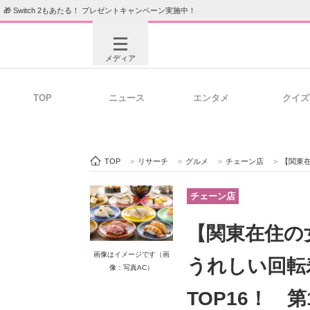
🎁 Switch 2もあたる！ プレゼントキャンペーン実施中！
メディア
TOP
ニュース
エンタメ
クイズ
注目記事を集めた総合ページ
ITの今
TOP
>
リサーチ
>
グルメ
>
チェーン店
>
【関東在住の
ビジネスと働き方のヒント
AI活用
チェーン店
【関東在住の
ITエンジニア向け専門サイト
企業向けI
画像はイメージです（画
うれしい回転
像：写真AC）
TOP16！ 