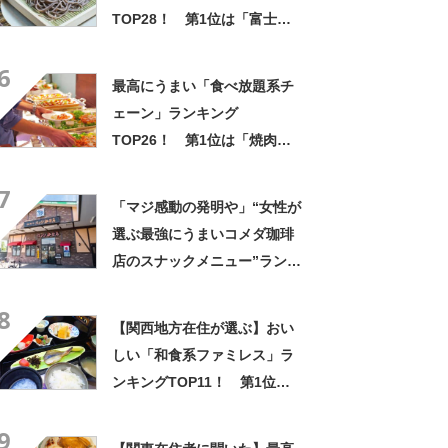
TOP28！ 第1位は「富士そ
ば」【2026年最新調査結果】
6
最高にうまい「食べ放題系チ
ェーン」ランキング
TOP26！ 第1位は「焼肉き
んぐ」【2026年最新調査結
7
果】
「マジ感動の発明や」“女性が
選ぶ最強にうまいコメダ珈琲
店のスナックメニュー”ランキ
ング！ 1位には「なんで2枚
8
あるんですか……？」「もは
【関西地方在住が選ぶ】おい
や食べるのが1つの趣味」の声
しい「和食系ファミレス」ラ
ンキングTOP11！ 第1位は
「かごの屋」【2026年最新調
9
査結果】