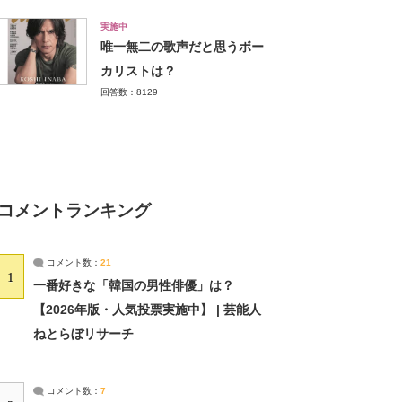
実施中
唯一無二の歌声だと思うボー
カリストは？
回答数：8129
コメントランキング
コメント数：
21
1
一番好きな「韓国の男性俳優」は？
【2026年版・人気投票実施中】 | 芸能人
ねとらぼリサーチ
コメント数：
7