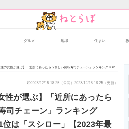
グルメ
地域
住まい
と未来を見通す
スマホと通信の最新トレンド
進化するPCとデ
女性が選ぶ】「近所にあったらうれしい回転寿司チェーン」ランキングTOP16！ 第1位は「スシロー」【2023年最新調査結果】
のいまが分かる
企業ITのトレンドを詳説
経営リーダーの
2023/12/15 18:25（公開）
2023/12/15 18:25（更新）
女性が選ぶ】「近所にあったら
T製品の総合サイト
IT製品の技術・比較・事例
製造業のIT導入
寿司チェーン」ランキング
第1位は「スシロー」【2023年最