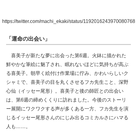
https://twitter.com/machi_ekaki/status/1192016243970080768
「運命の出会い」
喜美子が新たな夢に出会った第6週。火鉢に描かれた
鮮やかな筆絵に魅了され、眠れないほどに気持ちが高ぶ
る喜美子。朝早く絵付け作業場に佇み、かわいらしいク
シャミで、喜美子の目を丸くさせるフカ先生こと、深野
心仙（イッセー尾形）。喜美子と後の師匠との出会い
は、第6週の締めくくりに訪れました。今後のストーリ
ー展開にワクワクする声が多くある一方、フカ先生を演
じるイッセー尾形さんのにじみ出るコミカルさにハマる
人も……。