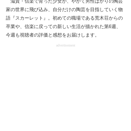
滋賀・信楽で育った少女が、やがて男性ばかりの陶芸
家の世界に飛び込み、自分だけの陶芸を目指していく物
ITの今と未来を見通す
語『スカーレット』。初めての職場である荒木荘からの
スマホと通信の最新トレンド
卒業や、信楽に戻っての新しい生活が描かれた第6週、
今週も視聴者の評価と感想をお届けします。
進化するPCとデバイスの未来
advertisement
好きが集まる 比べて選べる
ビジネスと働き方のヒント
AI活用のいまが分かる
企業ITのトレンドを詳説
経営リーダーのコミュニティ
マーケ×ITの今がよく分かる
ITエンジニア向け専門サイト