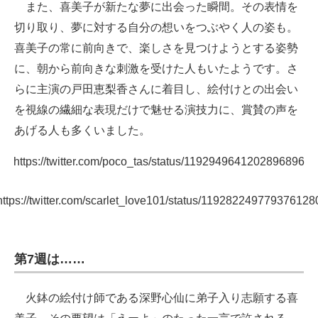
また、喜美子が新たな夢に出会った瞬間。その表情を
切り取り、夢に対する自分の想いをつぶやく人の姿も。
喜美子の常に前向きで、楽しさを見つけようとする姿勢
に、朝から前向きな刺激を受けた人もいたようです。さ
らに主演の戸田恵梨香さんに着目し、絵付けとの出会い
を視線の繊細な表現だけで魅せる演技力に、賞賛の声を
あげる人も多くいました。
https://twitter.com/poco_tas/status/1192949641202896896
https://twitter.com/scarlet_love101/status/119282249779376128
第7週は……
火鉢の絵付け師である深野心仙に弟子入り志願する喜