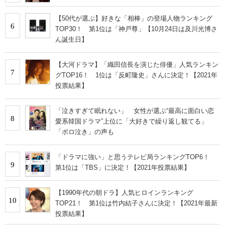
【50代が選ぶ】好きな「相棒」の登場人物ランキング
6
TOP30！ 第1位は「神戸尊」【10月24日は及川光博さ
ん誕生日】
【大河ドラマ】「織田信長を演じた俳優」人気ランキン
7
グTOP16！ 1位は「反町隆史」さんに決定！【2021年
投票結果】
「泣きすぎて眠れない」 女性が選ぶ“最高に面白い恋
8
愛系韓国ドラマ”上位に「大好きで繰り返し観てる」
「ボロ泣き」の声も
「ドラマに強い」と思うテレビ局ランキングTOP6！
9
第1位は「TBS」に決定！【2021年投票結果】
【1990年代の朝ドラ】人気ヒロインランキング
10
TOP21！ 第1位は竹内結子さんに決定！【2021年最新
投票結果】