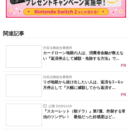
関連記事
渋谷法務総合事務所
カードローン地獄の人は、消費者金融が教えな
い『返済停止して減額・免除する方法』で...
PR
渋谷法務総合事務所
リボ地獄から抜け出したい人は、返済を3～6ヶ
月停止して『大幅に減額してから返済す...
PR
公開 2019/11/19
『スカーレット（朝ドラ）』第7週、炸裂する常
治のツンデレ！ 最低だった好感度はど...