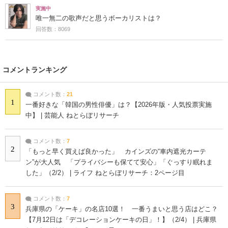
実施中
唯一無二の歌声だと思うボーカリストは？
回答数：8069
コメントランキング
コメント数：
21
1
一番好きな「韓国の男性俳優」は？【2026年版・人気投票実施
中】 | 芸能人 ねとらぼリサーチ
コメント数：
7
2
「もっと早く買えば良かった」 カインズの“車内遮光カーテ
ン”が大人気 「プライバシーも保てて安心」「ぐっすり眠れま
した」（2/2） | ライフ ねとらぼリサーチ：2ページ目
コメント数：
7
3
兵庫県の「ケーキ」の名店10選！ 一番うまいと思う店はどこ？
【7月12日は「デコレーションケーキの日」！】（2/4） | 兵庫県