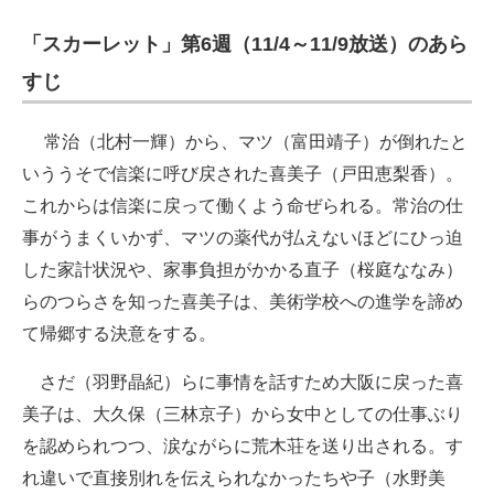
企業向けIT製品の総合サイト
「スカーレット」第6週（11/4～11/9放送）のあら
IT製品の技術・比較・事例
すじ
製造業のIT導入・活用を支援
常治（北村一輝）から、マツ（富田靖子）が倒れたと
モノづくり技術者専門サイト
いううそで信楽に呼び戻された喜美子（戸田恵梨香）。
これからは信楽に戻って働くよう命ぜられる。常治の仕
エレクトロニクス専門サイト
事がうまくいかず、マツの薬代が払えないほどにひっ迫
電子設計の基本と応用
した家計状況や、家事負担がかかる直子（桜庭ななみ）
らのつらさを知った喜美子は、美術学校への進学を諦め
エネルギーの専門メディア
て帰郷する決意をする。
建設×テクノロジーの最前線
さだ（羽野晶紀）らに事情を話すため大阪に戻った喜
ちょっと気になるネットの話題
美子は、大久保（三林京子）から女中としての仕事ぶり
を認められつつ、涙ながらに荒木荘を送り出される。す
れ違いで直接別れを伝えられなかったちや子（水野美