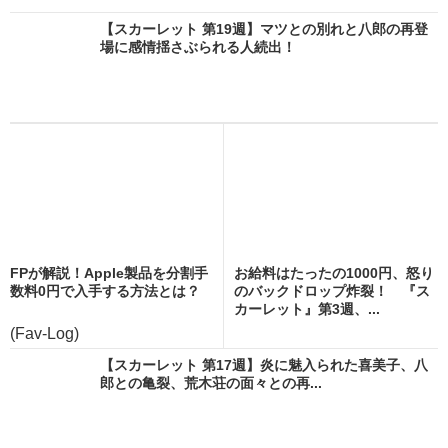
【スカーレット 第19週】マツとの別れと八郎の再登
場に感情揺さぶられる人続出！
FPが解説！Apple製品を分割手
お給料はたったの1000円、怒り
数料0円で入手する方法とは？
のバックドロップ炸裂！ 『ス
カーレット』第3週、...
(Fav-Log)
【スカーレット 第17週】炎に魅入られた喜美子、八
郎との亀裂、荒木荘の面々との再...