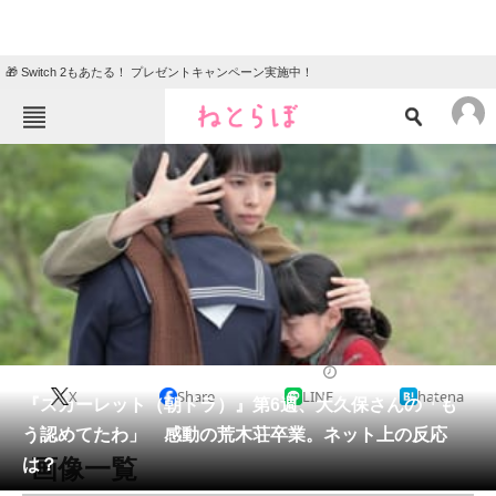
🎁 Switch 2もあたる！ プレゼントキャンペーン実施中！
ねとらぼメニュー
TOP
ニュース
エンタメ
クイズ
グルメ
地域
住まい
教育・育児
動物
リサーチ
ドラマ
2019/11/12 08:00（公開）
X
Share
LINE
hatena
会員記事
『スカーレット（朝ドラ）』第6週、大久保さんの「も
う認めてたわ」 感動の荒木荘卒業。ネット上の反応
メディア
画像一覧
は？
注目記事を集めた総合ページ