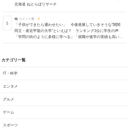
北海道 ねとらぼリサーチ
コメント数：
3
5
「子供ができたら通わせたい」 今後発展していきそうな“関関
同立・産近甲龍の大学”といえば？ ランキング1位に学生の声
「学問の街のように多様に学べる」「就職や進学の実績も高い」
| 大学 ねとらぼリサーチ
カテゴリ一覧
IT・科学
エンタメ
グルメ
ゲーム
スポーツ