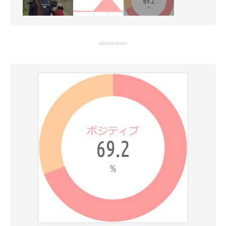
advertisement