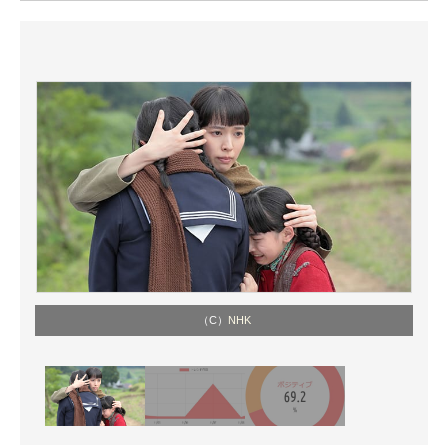
ITの今と未来を見通す
スマホと通信の最新トレンド
進化するPCとデバイスの未来
好きが集まる 比べて選べる
ビジネスと働き方のヒント
AI活用のいまが分かる
企業ITのトレンドを詳説
（C）
NHK
経営リーダーのコミュニティ
マーケ×ITの今がよく分かる
ITエンジニア向け専門サイト