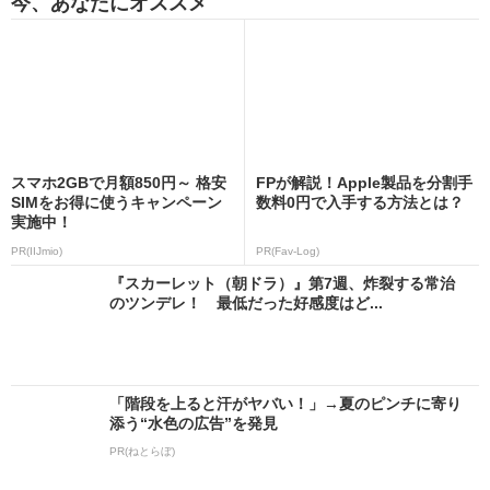
今、あなたにオススメ
スマホ2GBで月額850円～ 格安
FPが解説！Apple製品を分割手
SIMをお得に使うキャンペーン
数料0円で入手する方法とは？
実施中！
PR(IIJmio)
PR(Fav-Log)
『スカーレット（朝ドラ）』第7週、炸裂する常治
のツンデレ！ 最低だった好感度はど...
「階段を上ると汗がヤバい！」→夏のピンチに寄り
添う“水色の広告”を発見
PR(ねとらぼ)