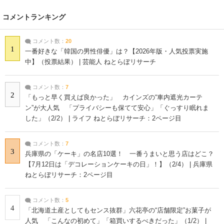
コメントランキング
コメント数：
20
1
一番好きな「韓国の男性俳優」は？【2026年版・人気投票実施
中】（投票結果） | 芸能人 ねとらぼリサーチ
コメント数：
7
2
「もっと早く買えば良かった」 カインズの“車内遮光カーテ
ン”が大人気 「プライバシーも保てて安心」「ぐっすり眠れま
した」（2/2） | ライフ ねとらぼリサーチ：2ページ目
コメント数：
7
3
兵庫県の「ケーキ」の名店10選！ 一番うまいと思う店はどこ？
【7月12日は「デコレーションケーキの日」！】（2/4） | 兵庫県
ねとらぼリサーチ：2ページ目
コメント数：
5
4
「北海道土産としてもセンス抜群」六花亭の“店舗限定”お菓子が
人気 「こんなの初めて」「箱買いするべきだった」（1/2） |