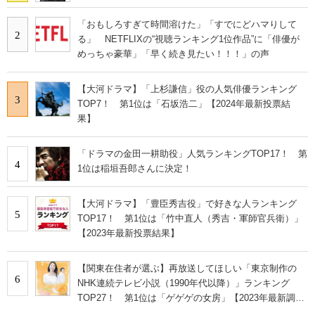
「おもしろすぎて時間溶けた」「すでにどハマりして
2
る」 NETFLIXの“視聴ランキング1位作品”に「俳優が
めっちゃ豪華」「早く続き見たい！！！」の声
【大河ドラマ】「上杉謙信」役の人気俳優ランキング
3
TOP7！ 第1位は「石坂浩二」【2024年最新投票結
果】
「ドラマの金田一耕助役」人気ランキングTOP17！ 第
4
1位は稲垣吾郎さんに決定！
【大河ドラマ】「豊臣秀吉役」で好きな人ランキング
5
TOP17！ 第1位は「竹中直人（秀吉・軍師官兵衛）」
【2023年最新投票結果】
【関東在住者が選ぶ】再放送してほしい「東京制作の
6
NHK連続テレビ小説（1990年代以降）」ランキング
TOP27！ 第1位は「ゲゲゲの女房」【2023年最新調査
結果】