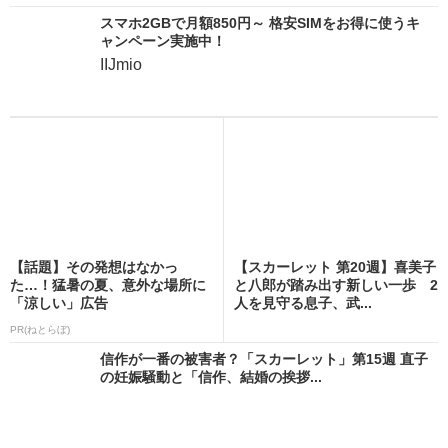
スマホ2GBで月額850円～ 格安SIMをお得に使うキ
ャンペーン実施中！
IIJmio
【話題】その発想はなかっ
【スカーレット 第20週】喜美子
た…！猛暑の夏、意外な場所に
と八郎が踏み出す新しい一歩 2
「涼しい」広告
人を見守る息子、武...
PR(ねとらぼ)
信作が一番の被害者？「スカーレット」第15週 直子
の妊娠騒動と「信作、結婚の挨拶...