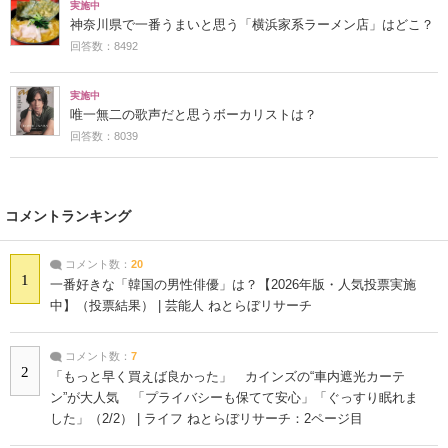
実施中
神奈川県で一番うまいと思う「横浜家系ラーメン店」はどこ？
回答数：8492
実施中
唯一無二の歌声だと思うボーカリストは？
回答数：8039
コメントランキング
コメント数：
20
1
一番好きな「韓国の男性俳優」は？【2026年版・人気投票実施
中】（投票結果） | 芸能人 ねとらぼリサーチ
コメント数：
7
2
「もっと早く買えば良かった」 カインズの“車内遮光カーテ
ン”が大人気 「プライバシーも保てて安心」「ぐっすり眠れま
した」（2/2） | ライフ ねとらぼリサーチ：2ページ目