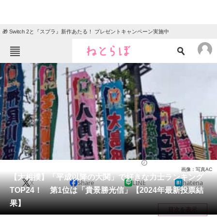
🎁 Switch 2と『スプラ』新作あたる！ プレゼントキャンペーン実施中
ねとらぼメニュー
TOP
ニュース
エンタメ
クイズ
グルメ
地域
住まい
教育・育児
動物
リサーチ
スポーツ
2024/02/14 17:55（公開）
画像：写真AC
会員記事
【大相撲】「平成以降の大関」で好きな力士ランキング
X
Share
LINE
hatena
TOP24！ 第1位は「貴景勝光信」【2024年最新投票結
メディア
果】
目次を表示
注目記事を集めた総合ページ