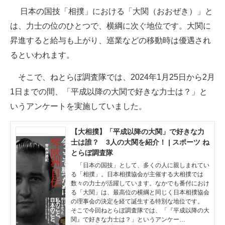
日本の国技「相撲」における「大関（おおぜき）」と
ITの今と未来を見通す
は、力士の位のひとつで、横綱に次ぐ地位です。大関に
昇進すると給与も上がり、巡業などの移動時は優遇され
スマホと通信の最新トレンド
るといわれます。
進化するPCとデバイスの未来
そこで、ねとらぼ調査隊では、2024年1月25日から2月
好きが集まる 比べて選べる
1日までの間、「平成以降の大関で好きな力士は？」と
いうアンケートを実施していました。
ビジネスと働き方のヒント
AI活用のいまが分かる
【大相撲】「平成以降の大関」で好きな力
士は誰？ 3人の大関を紹介！ | スポーツ ね
企業ITのトレンドを詳説
とらぼ調査隊
「日本の国技」として、多くの人に親しまれてい
経営リーダーのコミュニティ
る「相撲」。日本相撲協会が主催する大相撲では
数々の力士が活躍しています。なかでも番付におけ
る「大関」は、最高位の横綱と同じく日本相撲協会
マーケ×ITの今がよく分かる
の理事会の決定を経て誕生する特別な地位です。
そこで今回ねとらぼ調査隊では、「『平成以降の大
ITエンジニア向け専門サイト
関』で好きな力士は？」というアンケー…