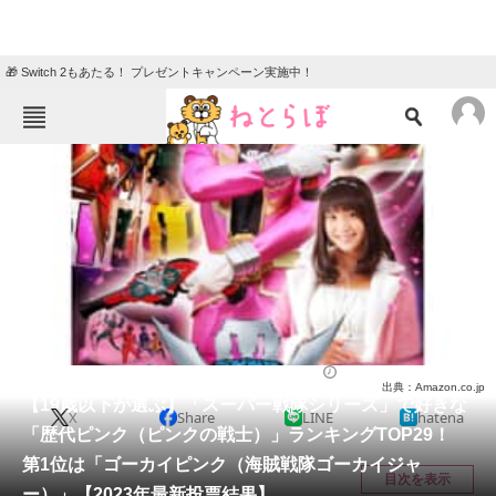
🎁 Switch 2もあたる！ プレゼントキャンペーン実施中！
ねとらぼメニュー
TOP
ニュース
エンタメ
クイズ
グルメ
地域
住まい
教育・育児
動物
リサーチ
特撮
2024/03/03 19:10（公開）
出典：Amazon.co.jp
会員記事
【19歳以下が選ぶ】「スーパー戦隊シリーズ」で好きな
X
Share
LINE
hatena
「歴代ピンク（ピンクの戦士）」ランキングTOP29！
メディア
第1位は「ゴーカイピンク（海賊戦隊ゴーカイジャ
目次を表示
ー）」【2023年最新投票結果】
注目記事を集めた総合ページ