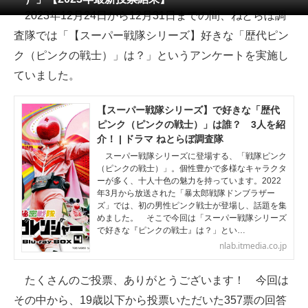
2023年12月24日から12月31日までの間、ねとらぼ調
ITの今と未来を見通す
査隊では「【スーパー戦隊シリーズ】好きな「歴代ピン
ク（ピンクの戦士）」は？」というアンケートを実施し
スマホと通信の最新トレンド
ていました。
進化するPCとデバイスの未来
【スーパー戦隊シリーズ】で好きな「歴代
好きが集まる 比べて選べる
ピンク（ピンクの戦士）」は誰？ 3人を紹
介！ | ドラマ ねとらぼ調査隊
ビジネスと働き方のヒント
スーパー戦隊シリーズに登場する、「戦隊ピンク
（ピンクの戦士）」。個性豊かで多様なキャラクタ
AI活用のいまが分かる
ーが多く、十人十色の魅力を持っています。2022
年3月から放送された「暴太郎戦隊ドンブラザー
ズ」では、初の男性ピンク戦士が登場し、話題を集
企業ITのトレンドを詳説
めました。 そこで今回は「スーパー戦隊シリーズ
で好きな『ピンクの戦士』は？」とい…
経営リーダーのコミュニティ
nlab.itmedia.co.jp
マーケ×ITの今がよく分かる
たくさんのご投票、ありがとうございます！ 今回は
ITエンジニア向け専門サイト
その中から、19歳以下から投票いただいた357票の回答