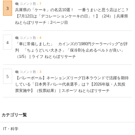
コメント数：
7
3
兵庫県の「ケーキ」の名店10選！ 一番うまいと思う店はどこ？
【7月12日は「デコレーションケーキの日」！】（2/4） | 兵庫県
ねとらぼリサーチ：2ページ目
コメント数：
4
4
「車に常備しました」 カインズの“1980円クーラーバッグ”が評
判 「ちょうどいい大きさ」「保冷剤を止めるベルトが良い」
（1/5） | ライフ ねとらぼリサーチ
コメント数：
3
5
【バレーボール】ネーションズリーグ日本ラウンドで活躍を期待
している「日本男子バレー代表選手」は？【2026年版・人気投
票実施中】（投票結果） | スポーツ ねとらぼリサーチ
カテゴリ一覧
IT・科学