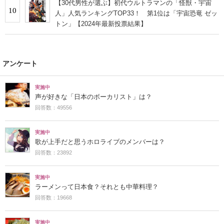
【30代男性が選ぶ】初代ウルトラマンの「怪獣・宇宙
10
人」人気ランキングTOP33！ 第1位は「宇宙恐竜 ゼッ
トン」【2024年最新投票結果】
アンケート
実施中
声が好きな「日本のボーカリスト」は？
回答数：49556
実施中
歌が上手だと思うホロライブのメンバーは？
回答数：23892
実施中
ラーメンって日本食？それとも中華料理？
回答数：19668
実施中