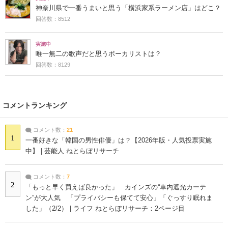
神奈川県で一番うまいと思う「横浜家系ラーメン店」はどこ？
回答数：8512
実施中
唯一無二の歌声だと思うボーカリストは？
回答数：8129
コメントランキング
コメント数：
21
1
一番好きな「韓国の男性俳優」は？【2026年版・人気投票実施
中】 | 芸能人 ねとらぼリサーチ
コメント数：
7
2
「もっと早く買えば良かった」 カインズの“車内遮光カーテ
ン”が大人気 「プライバシーも保てて安心」「ぐっすり眠れま
した」（2/2） | ライフ ねとらぼリサーチ：2ページ目