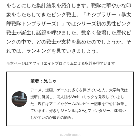
をもとにした集計結果を紹介します。戦隊に華やかな印
企業向けIT製品の総合サイト
象をもたらしてきたピンク戦士。「キジブラザー（暴太
IT製品の技術・比較・事例
郎戦隊ドンブラザーズ）」ではシリーズ初の男性ピンク
戦士が誕生し話題を呼びました。数多く登場した歴代ピ
製造業のIT導入・活用を支援
ンクの中で、どの戦士が支持を集めたのでしょうか。そ
モノづくり技術者専門サイト
れでは、ランキングを見ていきましょう。
エレクトロニクス専門サイト
※本ページはアフィリエイトプログラムによる収益を得ています
電子設計の基本と応用
筆者：兄じゃ
エネルギーの専門メディア
アニメ、漫画、ゲームに多くを捧げている人。大学時代は
漫研に所属し、同人誌やWebコミックを発表していまし
建設×テクノロジーの最前線
た。現在はアニメやゲームのレビュー記事を中心に執筆し
ています。好きなジャンルはSFとファンタジー、3D酔い
ちょっと気になるネットの話題
しやすいのが最近の悩み。
advertisement