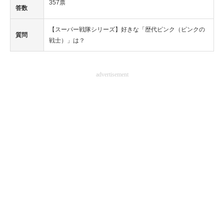
357票
答数
【スーパー戦隊シリーズ】好きな「歴代ピンク（ピンクの
質問
戦士）」は？
advertisement