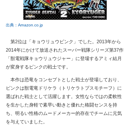
出典：Amazon.co.jp
第2位は「キョウリュウピンク」でした。2013年から
2014年にかけて放送されたスーパー戦隊シリーズ第37作
「獣電戦隊キョウリュウジャー」に登場するアミィ結月
が変身するピンクの戦士です。
本作は恐竜をコンセプトとした戦士が登場しており、
ピンクは獣電竜ドリケラ（トリケラトプスモチーフ）に
選ばれた戦士として活躍します。女性ならではの柔軟性
を生かした身軽で素早い動きと優れた格闘センスを持
ち、明るい性格のムードメーカー的存在でチームに元気
を与えていました。