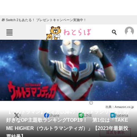
🎁 Switch 2もあたる！ プレゼントキャンペーン実施中！
ねとらぼメニュー
TOP
ニュース
エンタメ
クイズ
グルメ
地域
住まい
教育・育児
動物
リサーチ
特撮
2024/03/01 19:50（公開）
出典：Amazon.co.jp
会員記事
【ウルトラマン】ティガ以降の「ウルトラシリーズ」の
X
Share
LINE
hatena
好きなOP主題歌ランキングTOP19！ 第1位は「TAKE
メディア
ME HIGHER（ウルトラマンティガ）」【2023年最新投
目次を表示
票結果】
注目記事を集めた総合ページ