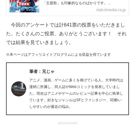
「主題歌」も印象的なものばかりです。…
企業向けIT製品の総合サイト
nlab.itmedia.co.jp
IT製品の技術・比較・事例
今回のアンケートでは計641票の投票をいただきまし
製造業のIT導入・活用を支援
た。たくさんのご投票、ありがとうございます！ それ
では結果を見ていきましょう。
モノづくり技術者専門サイト
※本ページはアフィリエイトプログラムによる収益を得ています
エレクトロニクス専門サイト
筆者：兄じゃ
電子設計の基本と応用
アニメ、漫画、ゲームに多くを捧げている人。大学時代は
エネルギーの専門メディア
漫研に所属し、同人誌やWebコミックを発表していまし
た。現在はアニメやゲームのレビュー記事を中心に執筆し
建設×テクノロジーの最前線
ています。好きなジャンルはSFとファンタジー、3D酔い
しやすいのが最近の悩み。
ちょっと気になるネットの話題
advertisement