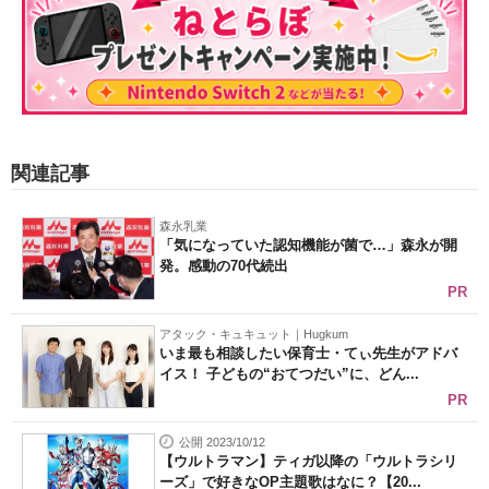
関連記事
森永乳業
「気になっていた認知機能が菌で…」森永が開
発。感動の70代続出
PR
アタック・キュキュット｜Hugkum
いま最も相談したい保育士・てぃ先生がアドバ
イス！ 子どもの“おてつだい”に、どん...
PR
公開 2023/10/12
【ウルトラマン】ティガ以降の「ウルトラシリ
ーズ」で好きなOP主題歌はなに？【20...