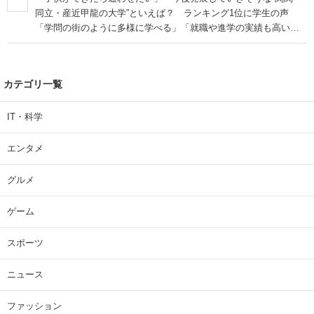
同立・産近甲龍の大学”といえば？ ランキング1位に学生の声
「学問の街のように多様に学べる」「就職や進学の実績も高い」
| 大学 ねとらぼリサーチ
カテゴリ一覧
IT・科学
エンタメ
グルメ
ゲーム
スポーツ
ニュース
ファッション