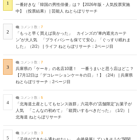
1
一番好きな「韓国の男性俳優」は？【2026年版・人気投票実施
中】（投票結果） | 芸能人 ねとらぼリサーチ
コメント数：
7
2
「もっと早く買えば良かった」 カインズの“車内遮光カーテ
ン”が大人気 「プライバシーも保てて安心」「ぐっすり眠れま
した」（2/2） | ライフ ねとらぼリサーチ：2ページ目
コメント数：
7
3
兵庫県の「ケーキ」の名店10選！ 一番うまいと思う店はどこ？
【7月12日は「デコレーションケーキの日」！】（2/4） | 兵庫県
ねとらぼリサーチ：2ページ目
コメント数：
5
4
「北海道土産としてもセンス抜群」六花亭の“店舗限定”お菓子が
人気 「こんなの初めて」「箱買いするべきだった」（1/2） |
北海道 ねとらぼリサーチ
コメント数：
3
5
「子供ができたら通わせたい」 今後発展していきそうな“関関