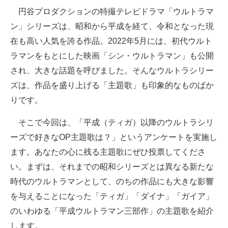
円谷プロダクションの特撮テレビドラマ「ウルトラマ
ITの今と未来を見通す
ン」シリーズは、昭和から平成を経て、令和となった現
在も高い人気を誇る作品。2022年5月には、初代ウルト
スマホと通信の最新トレンド
ラマンをもとにした映画「シン・ウルトラマン」も公開
進化するPCとデバイスの未来
され、大きな話題を呼びました。そんなウルトラシリー
ズは、作品を盛り上げる「主題歌」も印象的なものばか
好きが集まる 比べて選べる
りです。
ビジネスと働き方のヒント
そこで今回は、「平成（ティガ）以降のウルトラシリ
AI活用のいまが分かる
ーズで好きなOP主題歌は？」というアンケートを実施し
ます。あなたの心に残る主題歌にぜひ投票してくださ
企業ITのトレンドを詳説
い。まずは、それまでの昭和シリーズとは異なる新たな
経営リーダーのコミュニティ
時代のウルトラマンとして、のちの作品にも大きな影響
を与えることになった「ティガ」「ダイナ」「ガイア」
マーケ×ITの今がよく分かる
のいわゆる「平成ウルトラマン三部作」の主題歌を紹介
ITエンジニア向け専門サイト
します。