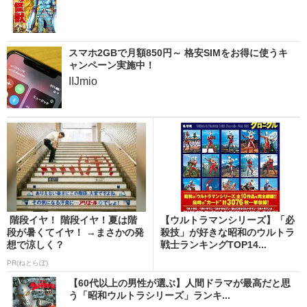
スマホ2GBで月額850円～ 格安SIMをお得に使うキ
ャンペーン実施中！
IIJmio
階段イヤ！ 階段イヤ！夏は階
【ウルトラマンシリーズ】「必
段が暑くてイヤ！ →まさかの発
殺技」が好きな昭和のウルトラ
想で涼しく？
戦士ランキングTOP14...
PR(ねとらぼ)
【60代以上の男性が選ぶ】人間ドラマが最高だと思
う「昭和ウルトラシリーズ」ランキ...