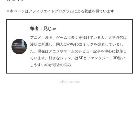
企業向けIT製品の総合サイト
※本ページはアフィリエイトプログラムによる収益を得ています
IT製品の技術・比較・事例
筆者：兄じゃ
製造業のIT導入・活用を支援
アニメ、漫画、ゲームに多くを捧げている人。大学時代は
漫研に所属し、同人誌やWebコミックを発表していまし
モノづくり技術者専門サイト
た。現在はアニメやゲームのレビュー記事を中心に執筆し
ています。好きなジャンルはSFとファンタジー、3D酔い
エレクトロニクス専門サイト
しやすいのが最近の悩み。
電子設計の基本と応用
advertisement
エネルギーの専門メディア
建設×テクノロジーの最前線
ちょっと気になるネットの話題