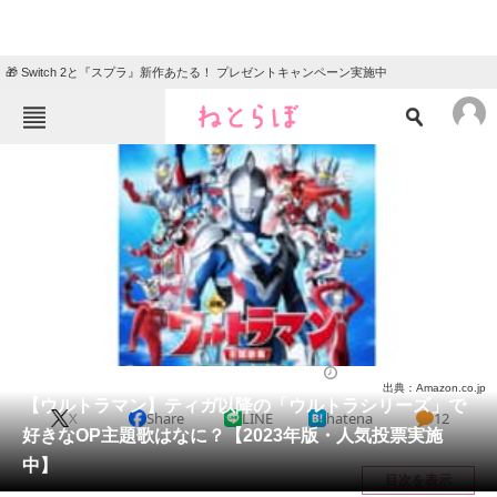
🎁 Switch 2と『スプラ』新作あたる！ プレゼントキャンペーン実施中
ねとらぼメニュー
TOP
ニュース
エンタメ
クイズ
グルメ
地域
住まい
教育・育児
動物
リサーチ
特撮
2023/10/12 21:00（公開）
出典：Amazon.co.jp
会員記事
【ウルトラマン】ティガ以降の「ウルトラシリーズ」で
X
Share
LINE
hatena
12
好きなOP主題歌はなに？【2023年版・人気投票実施
メディア
中】
目次を表示
注目記事を集めた総合ページ