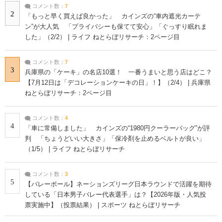
コメント数：
7
2
「もっと早く買えば良かった」 カインズの“車内遮光カーテ
ン”が大人気 「プライバシーも保てて安心」「ぐっすり眠れま
した」（2/2） | ライフ ねとらぼリサーチ：2ページ目
コメント数：
7
3
兵庫県の「ケーキ」の名店10選！ 一番うまいと思う店はどこ？
【7月12日は「デコレーションケーキの日」！】（2/4） | 兵庫県
ねとらぼリサーチ：2ページ目
コメント数：
4
4
「車に常備しました」 カインズの“1980円クーラーバッグ”が評
判 「ちょうどいい大きさ」「保冷剤を止めるベルトが良い」
（1/5） | ライフ ねとらぼリサーチ
コメント数：
3
5
【バレーボール】ネーションズリーグ日本ラウンドで活躍を期待
している「日本男子バレー代表選手」は？【2026年版・人気投
票実施中】（投票結果） | スポーツ ねとらぼリサーチ