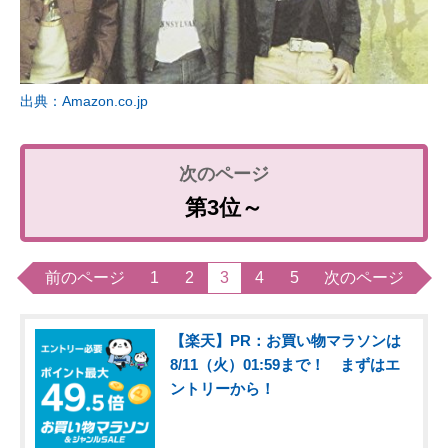
出典：Amazon.co.jp
第3位～
前のページ
1
2
3
4
5
次のページ
【楽天】PR：お買い物マラソンは
8/11（火）01:59まで！ まずはエ
ントリーから！