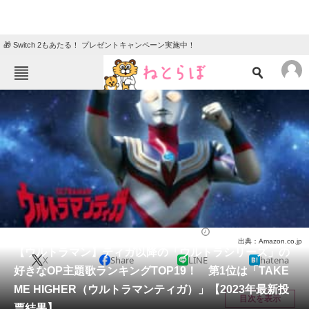
🎁 Switch 2もあたる！ プレゼントキャンペーン実施中！
ねとらぼメニュー
TOP
ニュース
エンタメ
クイズ
グルメ
地域
住まい
教育・育児
動物
リサーチ
特撮
2024/03/01 19:50（公開）
出典：Amazon.co.jp
会員記事
【ウルトラマン】ティガ以降の「ウルトラシリーズ」の
X
Share
LINE
hatena
好きなOP主題歌ランキングTOP19！ 第1位は「TAKE
メディア
ME HIGHER（ウルトラマンティガ）」【2023年最新投
目次を表示
票結果】
注目記事を集めた総合ページ