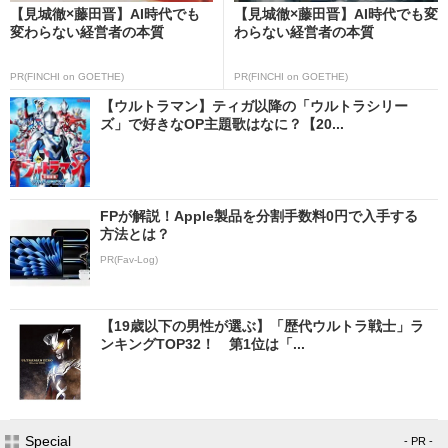
【見城徹×藤田晋】AI時代でも
【見城徹×藤田晋】AI時代でも変
変わらない経営者の本質
わらない経営者の本質
PR(FINCHI on GOETHE)
PR(FINCHI on GOETHE)
【ウルトラマン】ティガ以降の「ウルトラシリー
ズ」で好きなOP主題歌はなに？【20...
FPが解説！Apple製品を分割手数料0円で入手する
方法とは？
PR(Fav-Log)
【19歳以下の男性が選ぶ】「歴代ウルトラ戦士」ラ
ンキングTOP32！ 第1位は「...
Special
- PR -