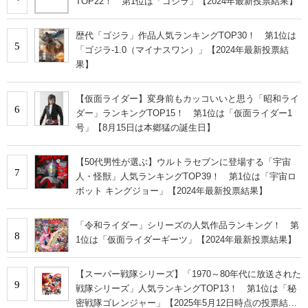
TOP22！ 第1位は「ゴジラ」【2024年最新投票結果】
歴代「ゴジラ」作品人気ランキングTOP30！ 第1位は
5
「ゴジラ-1.0（マイナスワン）」【2024年最新投票結
果】
【仮面ライダー】変身前もカッコいいと思う「昭和ライ
6
ダー」ランキングTOP15！ 第1位は「仮面ライダー1
号」【8月15日は本郷猛の誕生日】
【50代男性が選ぶ】ウルトラセブンに登場する「宇宙
7
人・怪獣」人気ランキングTOP39！ 第1位は「宇宙ロ
ボット キングジョー」【2024年最新投票結果】
「令和ライダー」シリーズの人気作品ランキング！ 第
8
1位は「仮面ライダーギーツ」【2024年最新投票結果】
【スーパー戦隊シリーズ】「1970～80年代に放送された
9
戦隊シリーズ」人気ランキングTOP13！ 第1位は「秘
密戦隊ゴレンジャー」【2025年5月12日時点の投票結