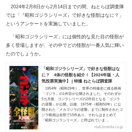
2024年2月8日から2月14日までの間、ねとらぼ調査隊
ITの今と未来を見通す
では「『昭和ゴジラシリーズ』で好きな怪獣はなに？」
というアンケートを実施していました。
スマホと通信の最新トレンド
「昭和ゴジラシリーズ」には個性的な見た目の怪獣が
進化するPCとデバイスの未来
多く登場しますが、その中でどの怪獣が一番人気に輝い
好きが集まる 比べて選べる
たのでしょうか。
ビジネスと働き方のヒント
「昭和ゴジラシリーズ」で好きな怪獣はな
に？ 4体の怪獣を紹介！【2024年版・人
AI活用のいまが分かる
気投票実施中】 | 特撮 ねとらぼ調査隊
企業ITのトレンドを詳説
1954年（昭和29年）、世界の特撮史に残る映画
「ゴジラ」の1作目が公開されました。そのわずか
5カ月後、ゴジラシリーズの2作目となる「ゴジラ
経営リーダーのコミュニティ
の逆襲」が公開。以後、1975年（昭和50年）に公
開された「メカゴジラの逆襲」までに制作されたゴ
マーケ×ITの今がよく分かる
ジラ映画は全部で15作あり、それらはまとめて
「昭和ゴジラシリーズ」と呼ばれていま…
ITエンジニア向け専門サイト
nlab.itmedia.co.jp