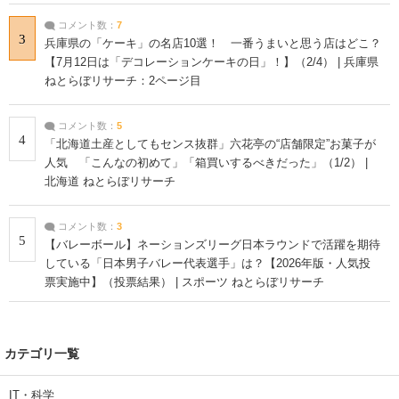
コメント数：
7
3
兵庫県の「ケーキ」の名店10選！ 一番うまいと思う店はどこ？
【7月12日は「デコレーションケーキの日」！】（2/4） | 兵庫県
ねとらぼリサーチ：2ページ目
コメント数：
5
4
「北海道土産としてもセンス抜群」六花亭の“店舗限定”お菓子が
人気 「こんなの初めて」「箱買いするべきだった」（1/2） |
北海道 ねとらぼリサーチ
コメント数：
3
5
【バレーボール】ネーションズリーグ日本ラウンドで活躍を期待
している「日本男子バレー代表選手」は？【2026年版・人気投
票実施中】（投票結果） | スポーツ ねとらぼリサーチ
カテゴリ一覧
IT・科学