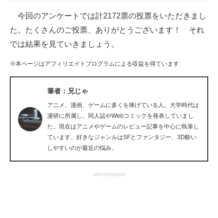
企業向けIT製品の総合サイト
今回のアンケートでは計2172票の投票をいただきまし
た。たくさんのご投票、ありがとうございます！ それ
IT製品の技術・比較・事例
では結果を見ていきましょう。
製造業のIT導入・活用を支援
※本ページはアフィリエイトプログラムによる収益を得ています
モノづくり技術者専門サイト
筆者：兄じゃ
エレクトロニクス専門サイト
アニメ、漫画、ゲームに多くを捧げている人。大学時代は
漫研に所属し、同人誌やWebコミックを発表していまし
電子設計の基本と応用
た。現在はアニメやゲームのレビュー記事を中心に執筆し
エネルギーの専門メディア
ています。好きなジャンルはSFとファンタジー、3D酔い
しやすいのが最近の悩み。
建設×テクノロジーの最前線
advertisement
ちょっと気になるネットの話題