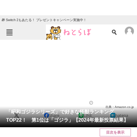
🎁 Switch 2もあたる！ プレゼントキャンペーン実施中！
ねとらぼメニュー
TOP
ニュース
エンタメ
クイズ
グルメ
地域
住まい
教育・育児
動物
リサーチ
特撮
2024/03/01 21:15（公開）
出典：Amazon.co.jp
会員記事
「昭和ゴジラシリーズ」で好きな怪獣ランキング
X
Share
LINE
hatena
TOP22！ 第1位は「ゴジラ」【2024年最新投票結果】
メディア
目次を表示
注目記事を集めた総合ページ