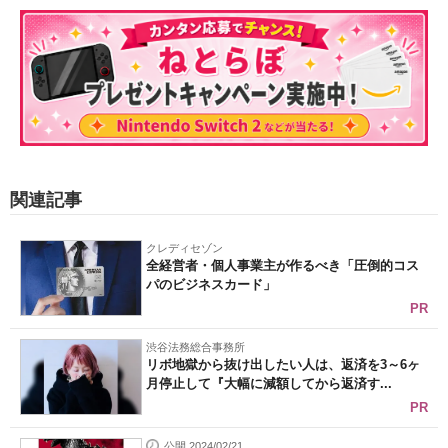
関連記事
クレディセゾン
全経営者・個人事業主が作るべき「圧倒的コス
パのビジネスカード」
PR
渋谷法務総合事務所
リボ地獄から抜け出したい人は、返済を3～6ヶ
月停止して『大幅に減額してから返済す...
PR
公開 2024/02/21