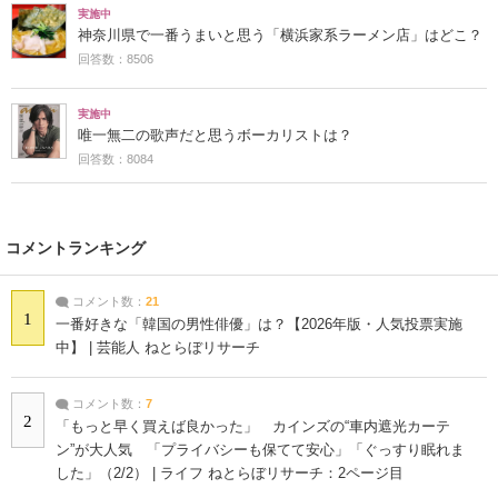
実施中
神奈川県で一番うまいと思う「横浜家系ラーメン店」はどこ？
回答数：8506
実施中
唯一無二の歌声だと思うボーカリストは？
回答数：8084
コメントランキング
コメント数：
21
1
一番好きな「韓国の男性俳優」は？【2026年版・人気投票実施
中】 | 芸能人 ねとらぼリサーチ
コメント数：
7
2
「もっと早く買えば良かった」 カインズの“車内遮光カーテ
ン”が大人気 「プライバシーも保てて安心」「ぐっすり眠れま
した」（2/2） | ライフ ねとらぼリサーチ：2ページ目