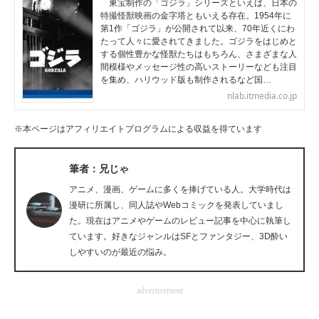
東宝制作の「ゴジラ」シリーズといえば、日本の
特撮怪獣映画の金字塔ともいえる存在。1954年に
企業向けIT製品の総合サイト
第1作「ゴジラ」が公開されて以来、70年近くにわ
たって人々に愛されてきました。ゴジラをはじめと
IT製品の技術・比較・事例
する個性豊かな怪獣たちはもちろん、さまざまな人
間模様やメッセージ性の高いストーリーなども注目
製造業のIT導入・活用を支援
を集め、ハリウッド版も制作されるなど国…
nlab.itmedia.co.jp
モノづくり技術者専門サイト
※本ページはアフィリエイトプログラムによる収益を得ています
エレクトロニクス専門サイト
筆者：兄じゃ
電子設計の基本と応用
アニメ、漫画、ゲームに多くを捧げている人。大学時代は
エネルギーの専門メディア
漫研に所属し、同人誌やWebコミックを発表していまし
た。現在はアニメやゲームのレビュー記事を中心に執筆し
建設×テクノロジーの最前線
ています。好きなジャンルはSFとファンタジー、3D酔い
しやすいのが最近の悩み。
ちょっと気になるネットの話題
advertisement