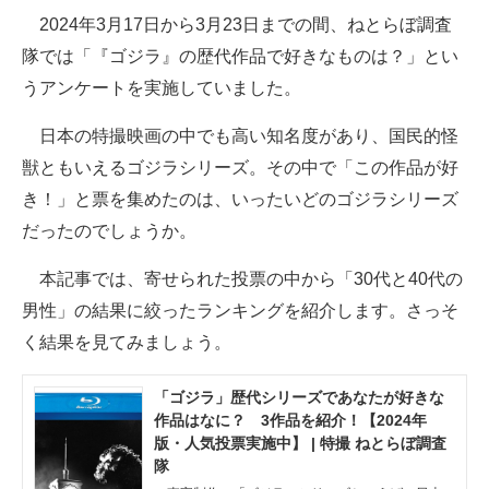
2024年3月17日から3月23日までの間、ねとらぼ調査
ITの今と未来を見通す
隊では「『ゴジラ』の歴代作品で好きなものは？」とい
うアンケートを実施していました。
スマホと通信の最新トレンド
日本の特撮映画の中でも高い知名度があり、国民的怪
進化するPCとデバイスの未来
獣ともいえるゴジラシリーズ。その中で「この作品が好
好きが集まる 比べて選べる
き！」と票を集めたのは、いったいどのゴジラシリーズ
だったのでしょうか。
ビジネスと働き方のヒント
本記事では、寄せられた投票の中から「30代と40代の
AI活用のいまが分かる
男性」の結果に絞ったランキングを紹介します。さっそ
企業ITのトレンドを詳説
く結果を見てみましょう。
経営リーダーのコミュニティ
「ゴジラ」歴代シリーズであなたが好きな
作品はなに？ 3作品を紹介！【2024年
マーケ×ITの今がよく分かる
版・人気投票実施中】 | 特撮 ねとらぼ調査
隊
ITエンジニア向け専門サイト