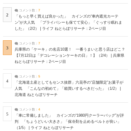
コメント数：
7
2
「もっと早く買えば良かった」 カインズの“車内遮光カーテ
ン”が大人気 「プライバシーも保てて安心」「ぐっすり眠れま
した」（2/2） | ライフ ねとらぼリサーチ：2ページ目
コメント数：
7
3
兵庫県の「ケーキ」の名店10選！ 一番うまいと思う店はどこ？
【7月12日は「デコレーションケーキの日」！】（2/4） | 兵庫県
ねとらぼリサーチ：2ページ目
コメント数：
5
4
「北海道土産としてもセンス抜群」六花亭の“店舗限定”お菓子が
人気 「こんなの初めて」「箱買いするべきだった」（1/2） |
北海道 ねとらぼリサーチ
コメント数：
4
5
「車に常備しました」 カインズの“1980円クーラーバッグ”が評
判 「ちょうどいい大きさ」「保冷剤を止めるベルトが良い」
（1/5） | ライフ ねとらぼリサーチ