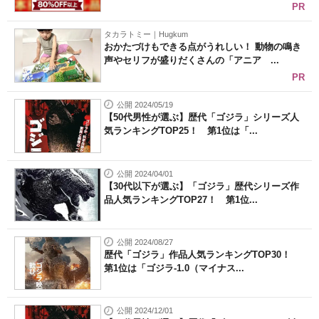
PR
タカラトミー｜Hugkum
おかたづけもできる点がうれしい！ 動物の鳴き
声やセリフが盛りだくさんの「アニア ...
PR
公開 2024/05/19
【50代男性が選ぶ】歴代「ゴジラ」シリーズ人
気ランキングTOP25！ 第1位は「...
公開 2024/04/01
【30代以下が選ぶ】「ゴジラ」歴代シリーズ作
品人気ランキングTOP27！ 第1位...
公開 2024/08/27
歴代「ゴジラ」作品人気ランキングTOP30！
第1位は「ゴジラ-1.0（マイナス...
公開 2024/12/01