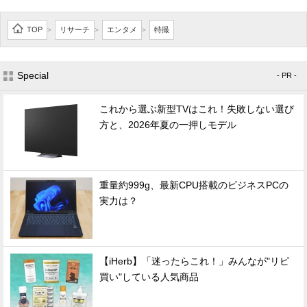
TOP
リサーチ
エンタメ
特撮
>
>
>
Special
- PR -
これから選ぶ新型TVはこれ！失敗しない選び
方と、2026年夏の一押しモデル
重量約999g、最新CPU搭載のビジネスPCの
実力は？
【iHerb】「迷ったらこれ！」みんなが"リピ
買い"している人気商品