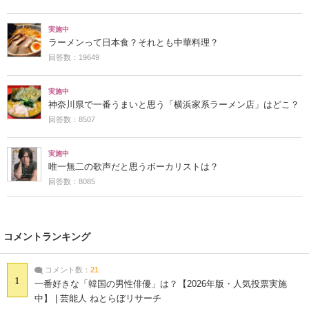
実施中
ラーメンって日本食？それとも中華料理？
回答数：19649
実施中
神奈川県で一番うまいと思う「横浜家系ラーメン店」はどこ？
回答数：8507
実施中
唯一無二の歌声だと思うボーカリストは？
回答数：8085
コメントランキング
コメント数：
21
1
一番好きな「韓国の男性俳優」は？【2026年版・人気投票実施
中】 | 芸能人 ねとらぼリサーチ