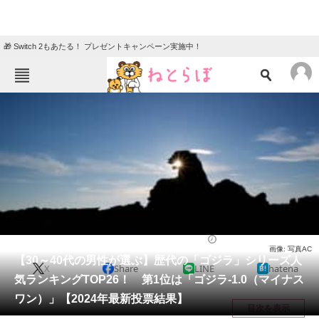
🎁 Switch 2もあたる！ プレゼントキャンペーン実施中！
ねとらぼメニュー
TOP
ニュース
エンタメ
クイズ
グルメ
地域
住まい
教育・育児
動物
リサーチ
特撮
2024/04/16 19:20（公開）
画像: 写真AC
会員記事
【30～40代の男性が選ぶ】歴代の「ゴジラ」シリーズ人
X
Share
LINE
hatena
気ランキングTOP26！ 第1位は「ゴジラ-1.0（マイナス
メディア
ワン）」【2024年最新投票結果】
目次を表示
注目記事を集めた総合ページ