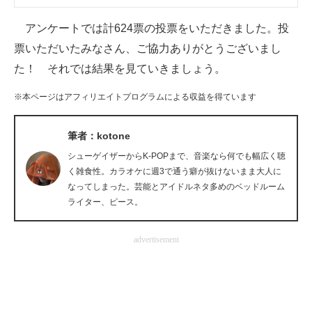
企業向けIT製品の総合サイト
アンケートでは計624票の投票をいただきました。投
IT製品の技術・比較・事例
票いただいたみなさん、ご協力ありがとうございまし
た！ それでは結果を見ていきましょう。
製造業のIT導入・活用を支援
※本ページはアフィリエイトプログラムによる収益を得ています
モノづくり技術者専門サイト
筆者：kotone
エレクトロニクス専門サイト
シューゲイザーからK-POPまで、音楽なら何でも幅広く聴
電子設計の基本と応用
く雑食性。カラオケに週3で通う癖が抜けないまま大人に
なってしまった。芸能とアイドルネタ多めのベッドルーム
エネルギーの専門メディア
ライター、ピース。
建設×テクノロジーの最前線
advertisement
ちょっと気になるネットの話題