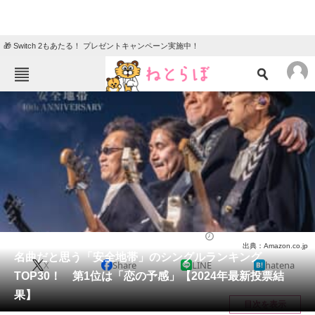
🎁 Switch 2もあたる！ プレゼントキャンペーン実施中！
ねとらぼメニュー
TOP
ニュース
エンタメ
クイズ
グルメ
地域
住まい
教育・育児
動物
リサーチ
音楽
2024/04/19 20:35（公開）
出典：Amazon.co.jp
会員記事
名曲だと思う「安全地帯」のシングルランキング
X
Share
LINE
hatena
TOP30！ 第1位は「恋の予感」【2024年最新投票結
メディア
果】
目次を表示
注目記事を集めた総合ページ