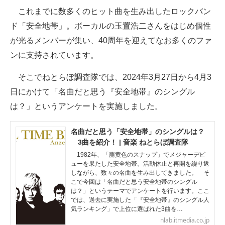
これまでに数多くのヒット曲を生み出したロックバン
ITの今と未来を見通す
ド「安全地帯」。ボーカルの玉置浩二さんをはじめ個性
が光るメンバーが集い、40周年を迎えてなお多くのファ
スマホと通信の最新トレンド
ンに支持されています。
進化するPCとデバイスの未来
そこでねとらぼ調査隊では、2024年3月27日から4月3
好きが集まる 比べて選べる
日にかけて「名曲だと思う『安全地帯』のシングル
は？」というアンケートを実施しました。
ビジネスと働き方のヒント
AI活用のいまが分かる
名曲だと思う「安全地帯」のシングルは？
3曲を紹介！ | 音楽 ねとらぼ調査隊
企業ITのトレンドを詳説
1982年、「萠黄色のスナップ」でメジャーデビ
ューを果たした安全地帯。活動休止と再開を繰り返
経営リーダーのコミュニティ
しながら、数々の名曲を生み出してきました。 そ
こで今回は「名曲だと思う安全地帯のシングル
は？」というテーマでアンケートを行います。ここ
マーケ×ITの今がよく分かる
では、過去に実施した「『安全地帯』のシングル人
気ランキング」で上位に選ばれた3曲を…
ITエンジニア向け専門サイト
nlab.itmedia.co.jp