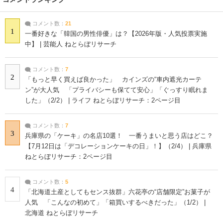
コメント数：
21
1
一番好きな「韓国の男性俳優」は？【2026年版・人気投票実施
中】 | 芸能人 ねとらぼリサーチ
コメント数：
7
2
「もっと早く買えば良かった」 カインズの“車内遮光カーテ
ン”が大人気 「プライバシーも保てて安心」「ぐっすり眠れま
した」（2/2） | ライフ ねとらぼリサーチ：2ページ目
コメント数：
7
3
兵庫県の「ケーキ」の名店10選！ 一番うまいと思う店はどこ？
【7月12日は「デコレーションケーキの日」！】（2/4） | 兵庫県
ねとらぼリサーチ：2ページ目
コメント数：
5
4
「北海道土産としてもセンス抜群」六花亭の“店舗限定”お菓子が
人気 「こんなの初めて」「箱買いするべきだった」（1/2） |
北海道 ねとらぼリサーチ