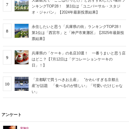
大阪観光で「ここは行っとけ」とおすすめしたい場所ラ
7
ンキングTOP28！ 第1位は「ユニバーサル・スタジ
オ・ジャパン」【2024年最新投票結果】
永住したいと思う「兵庫県の街」ランキングTOP28！
8
第1位は「西宮市」と「神戸市東灘区」【2025年最新投
票結果】
兵庫県の「ケーキ」の名店10選！ 一番うまいと思う店
9
はどこ？【7月12日は「デコレーションケーキの
日」！】
「京都駅で買うべきお土産」 “かわいすぎる京都土
10
産”が話題 「食べるのが惜しい」「可愛いだけじゃな
い」
アンケート
実施中