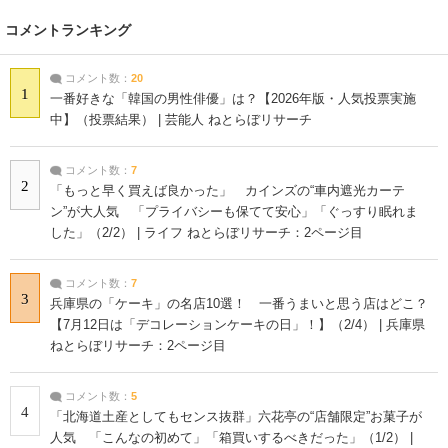
コメントランキング
コメント数：
20
1
一番好きな「韓国の男性俳優」は？【2026年版・人気投票実施
中】（投票結果） | 芸能人 ねとらぼリサーチ
コメント数：
7
2
「もっと早く買えば良かった」 カインズの“車内遮光カーテ
ン”が大人気 「プライバシーも保てて安心」「ぐっすり眠れま
した」（2/2） | ライフ ねとらぼリサーチ：2ページ目
コメント数：
7
3
兵庫県の「ケーキ」の名店10選！ 一番うまいと思う店はどこ？
【7月12日は「デコレーションケーキの日」！】（2/4） | 兵庫県
ねとらぼリサーチ：2ページ目
コメント数：
5
4
「北海道土産としてもセンス抜群」六花亭の“店舗限定”お菓子が
人気 「こんなの初めて」「箱買いするべきだった」（1/2） |