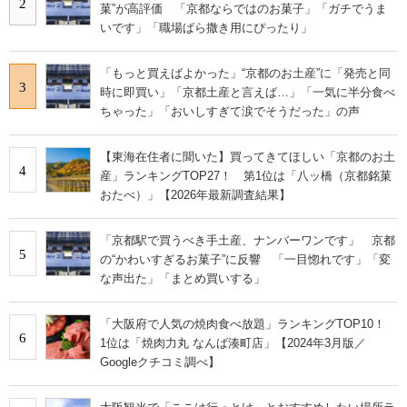
2
菓”が高評価 「京都ならではのお菓子」「ガチでうま
いです」「職場ばら撒き用にぴったり」
「もっと買えばよかった」“京都のお土産”に「発売と同
3
時に即買い」「京都土産と言えば…」「一気に半分食べ
ちゃった」「おいしすぎて涙でそうだった」の声
【東海在住者に聞いた】買ってきてほしい「京都のお土
4
産」ランキングTOP27！ 第1位は「八ッ橋（京都銘菓
おたべ）」【2026年最新調査結果】
「京都駅で買うべき手土産、ナンバーワンです」 京都
5
の“かわいすぎるお菓子”に反響 「一目惚れです」「変
な声出た」「まとめ買いする」
「大阪府で人気の焼肉食べ放題」ランキングTOP10！
6
1位は「焼肉力丸 なんば湊町店」【2024年3月版／
Googleクチコミ調べ】