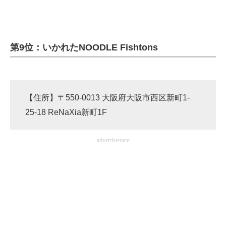
企業向けIT製品の総合サイト
IT製品の技術・比較・事例
第9位：いかれたNOODLE Fishtons
製造業のIT導入・活用を支援
モノづくり技術者専門サイト
【住所】〒550-0013 大阪府大阪市西区新町1-
エレクトロニクス専門サイト
25-18 ReNaXia新町1F
電子設計の基本と応用
advertisement
エネルギーの専門メディア
建設×テクノロジーの最前線
ちょっと気になるネットの話題