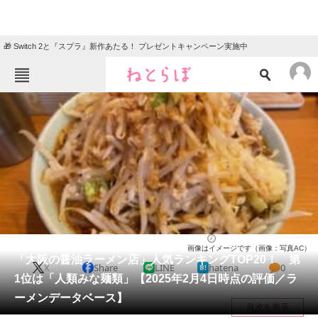
🎁 Switch 2と『スプラ』新作あたる！ プレゼントキャンペーン実施中
ねとらぼメニュー
TOP
ニュース
エンタメ
クイズ
グルメ
地域
住まい
教育・育児
動物
リサーチ
大阪府
2025/02/04 16:00（公開）
画像はイメージです（画像：写真AC）
会員記事
「大阪の醤油ラーメン店」人気ランキングTOP20！ 第
X
Share
LINE
hatena
0
1位は「人類みな麺類」【2025年2月4日時点の評価／ラ
メディア
ーメンデータベース】
目次を表示
注目記事を集めた総合ページ