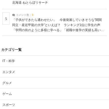
北海道 ねとらぼリサーチ
コメント数：
3
5
「子供ができたら通わせたい」 今後発展していきそうな“関関
同立・産近甲龍の大学”といえば？ ランキング1位に学生の声
「学問の街のように多様に学べる」「就職や進学の実績も高い」
| 大学 ねとらぼリサーチ
カテゴリ一覧
IT・科学
エンタメ
グルメ
ゲーム
スポーツ