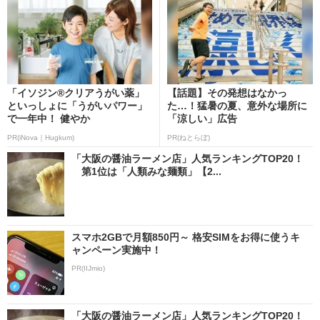
「イソジン®クリアうがい薬」
【話題】その発想はなかっ
といっしょに「うがいパワー」
た…！猛暑の夏、意外な場所に
で一年中！ 健やか
「涼しい」広告
PR(iNova｜Hugkum)
PR(ねとらぼ)
「大阪の醤油ラーメン店」人気ランキングTOP20！
第1位は「人類みな麺類」【2...
スマホ2GBで月額850円～ 格安SIMをお得に使うキ
ャンペーン実施中！
PR(IIJmio)
「大阪の醤油ラーメン店」人気ランキングTOP20！