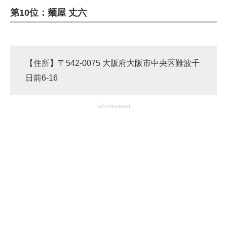
第10位：麺屋 丈六
ITの今と未来を見通す
スマホと通信の最新トレンド
【住所】〒542-0075 大阪府大阪市中央区難波千
進化するPCとデバイスの未来
日前6-16
好きが集まる 比べて選べる
advertisement
ビジネスと働き方のヒント
AI活用のいまが分かる
企業ITのトレンドを詳説
経営リーダーのコミュニティ
マーケ×ITの今がよく分かる
ITエンジニア向け専門サイト