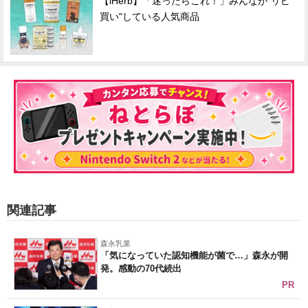
【iHerb】「迷ったらこれ！」みんなが"リピ
買い"している人気商品
関連記事
森永乳業
「気になっていた認知機能が菌で…」森永が開
発。感動の70代続出
PR