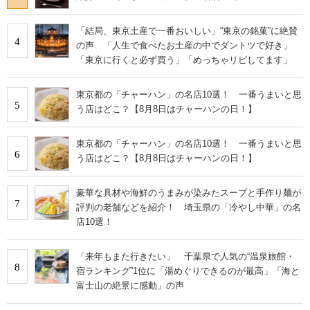
「結局、東京土産で一番おいしい」“東京の銘菓”に絶賛
4
の声 「人生で食べたお土産の中でダントツで好き」
「東京に行くと必ず買う」「めっちゃリピしてます」
東京都の「チャーハン」の名店10選！ 一番うまいと思
5
う店はどこ？【8月8日はチャーハンの日！】
東京都の「チャーハン」の名店10選！ 一番うまいと思
6
う店はどこ？【8月8日はチャーハンの日！】
豪華な具材や海鮮のうまみが染みたスープと手作り麺が
7
評判の老舗などを紹介！ 埼玉県の「冷やし中華」の名
店10選！
「来年もまた行きたい」 千葉県で人気の“温泉旅館・
8
宿ランキング”1位に「湯めぐりできるのが最高」「海と
富士山の絶景に感動」の声