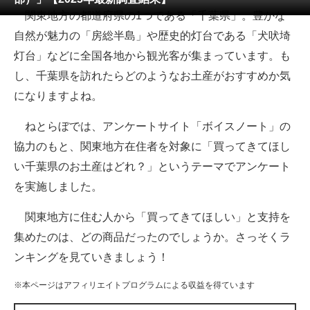
関東地方の都道府県の1つである「千葉県」。豊かな
ITの今と未来を見通す
自然が魅力の「房総半島」や歴史的灯台である「犬吠埼
灯台」などに全国各地から観光客が集まっています。も
スマホと通信の最新トレンド
し、千葉県を訪れたらどのようなお土産がおすすめか気
進化するPCとデバイスの未来
になりますよね。
好きが集まる 比べて選べる
ねとらぼでは、アンケートサイト「ボイスノート」の
協力のもと、関東地方在住者を対象に「買ってきてほし
ビジネスと働き方のヒント
い千葉県のお土産はどれ？」というテーマでアンケート
AI活用のいまが分かる
を実施しました。
企業ITのトレンドを詳説
関東地方に住む人から「買ってきてほしい」と支持を
集めたのは、どの商品だったのでしょうか。さっそくラ
経営リーダーのコミュニティ
ンキングを見ていきましょう！
マーケ×ITの今がよく分かる
※本ページはアフィリエイトプログラムによる収益を得ています
ITエンジニア向け専門サイト