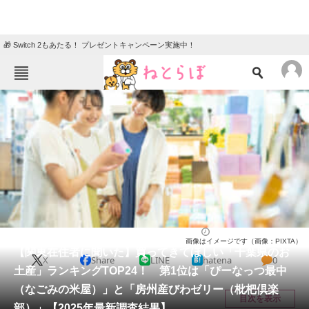
🎁 Switch 2もあたる！ プレゼントキャンペーン実施中！
ねとらぼメニュー
TOP
ニュース
エンタメ
クイズ
グルメ
地域
住まい
教育・育児
動物
リサーチ
千葉県
2025/07/06 17:30（公開）
画像はイメージです（画像：PIXTA）
会員記事
【関東在住者に聞いた】買ってきてほしい「千葉県のお
X
Share
LINE
hatena
0
土産」ランキングTOP24！ 第1位は「ぴーなっつ最中
メディア
（なごみの米屋）」と「房州産びわゼリー（枇杷倶楽
目次を表示
部）」【2025年最新調査結果】
注目記事を集めた総合ページ