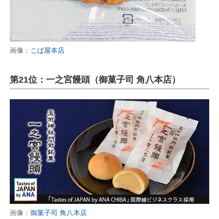
画像：
こば屋本店
第21位：一之宮饅頭（御菓子司 角八本店）
画像：
御菓子司 角八本店