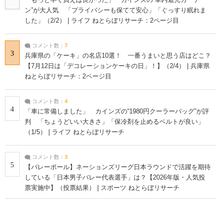
ン”が大人気 「プライバシーも保てて安心」「ぐっすり眠れま
した」（2/2） | ライフ ねとらぼリサーチ：2ページ目
コメント数：
7
3
兵庫県の「ケーキ」の名店10選！ 一番うまいと思う店はどこ？
【7月12日は「デコレーションケーキの日」！】（2/4） | 兵庫県
ねとらぼリサーチ：2ページ目
コメント数：
4
4
「車に常備しました」 カインズの“1980円クーラーバッグ”が評
判 「ちょうどいい大きさ」「保冷剤を止めるベルトが良い」
（1/5） | ライフ ねとらぼリサーチ
コメント数：
3
5
【バレーボール】ネーションズリーグ日本ラウンドで活躍を期待
している「日本男子バレー代表選手」は？【2026年版・人気投
票実施中】（投票結果） | スポーツ ねとらぼリサーチ