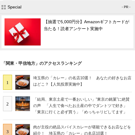
Special
- PR -
【抽選で5,000円分】Amazonギフトカードが
当たる！読者アンケート実施中
「関東・甲信地方」のアクセスランキング
埼玉県の「カレー」の名店10選！ あなたの好きなお店
1
はどこ？【人気投票実施中】
「結局、東京土産で一番おいしい」“東京の銘菓”に絶賛
2
の声 「人生で食べたお土産の中でダントツで好き」
「東京に行くと必ず買う」「めっちゃリピしてます」
肉が主役の絶品スパイスカレーが堪能できるお店などを
3
紹介！ 埼玉県の「カレー」の名店10選！