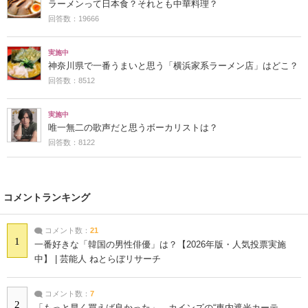
ラーメンって日本食？それとも中華料理？
回答数：19666
実施中
神奈川県で一番うまいと思う「横浜家系ラーメン店」はどこ？
回答数：8512
実施中
唯一無二の歌声だと思うボーカリストは？
回答数：8122
コメントランキング
コメント数：
21
1
一番好きな「韓国の男性俳優」は？【2026年版・人気投票実施
中】 | 芸能人 ねとらぼリサーチ
コメント数：
7
2
「もっと早く買えば良かった」 カインズの“車内遮光カーテ