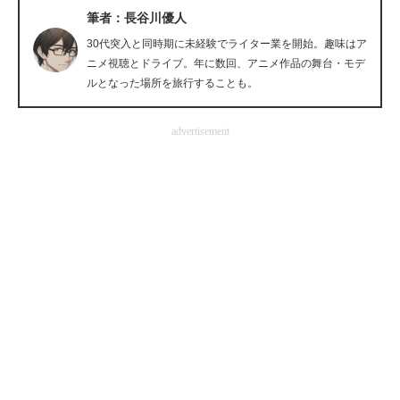
筆者：長谷川優人
企業向けIT製品の総合サイト
30代突入と同時期に未経験でライター業を開始。趣味はア
IT製品の技術・比較・事例
ニメ視聴とドライブ。年に数回、アニメ作品の舞台・モデ
ルとなった場所を旅行することも。
製造業のIT導入・活用を支援
advertisement
モノづくり技術者専門サイト
エレクトロニクス専門サイト
電子設計の基本と応用
エネルギーの専門メディア
建設×テクノロジーの最前線
ちょっと気になるネットの話題