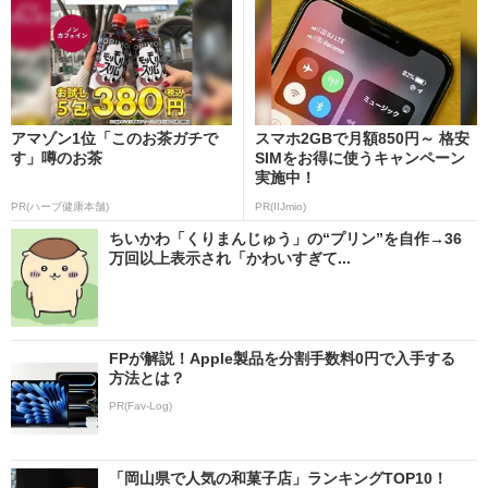
アマゾン1位「このお茶ガチで
スマホ2GBで月額850円～ 格安
す」噂のお茶
SIMをお得に使うキャンペーン
実施中！
PR(ハーブ健康本舗)
PR(IIJmio)
ちいかわ「くりまんじゅう」の“プリン”を自作→36
万回以上表示され「かわいすぎて...
FPが解説！Apple製品を分割手数料0円で入手する
方法とは？
PR(Fav-Log)
「岡山県で人気の和菓子店」ランキングTOP10！