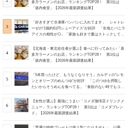
2
多方ラーメンのお店」ランキングTOP28！ 第1位は
「坂内食堂」【2026年最新調査結果】
「好きすぎて冷凍庫パンパンに入れてます」 シャトレ
3
ーゼの“1個約61円シューアイス”が好評 「生地とバニラ
アイスの相性が◎」「家族も好きで夏はストックして
る」
【北海道・東北在住者が選ぶ】食べに行ってみたい「喜
4
多方ラーメンのお店」ランキングTOP28！ 第1位は
「坂内食堂」【2026年最新調査結果】
「5本買ったけど、もうなくなりそう」カルディの“レモ
5
ンとオリーブのめんつゆ”が好評 「このつゆを摂取し
たいからそうめんを食べてる」「食欲のない時でもコレ
で食べられる」
【女性が選ぶ】最強にうまい「コメダ珈琲店ドリンクメ
6
ニュー」ランキングTOP28！ 第1位は「コメダブレン
ド」【2026年最新調査結果】
「普通の焼肉プレートは使う気になりません」 山善