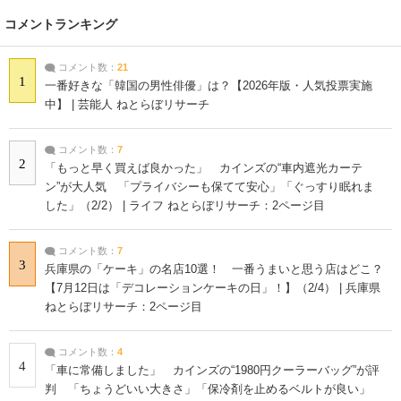
コメントランキング
コメント数：
21
1
一番好きな「韓国の男性俳優」は？【2026年版・人気投票実施
中】 | 芸能人 ねとらぼリサーチ
コメント数：
7
2
「もっと早く買えば良かった」 カインズの“車内遮光カーテ
ン”が大人気 「プライバシーも保てて安心」「ぐっすり眠れま
した」（2/2） | ライフ ねとらぼリサーチ：2ページ目
コメント数：
7
3
兵庫県の「ケーキ」の名店10選！ 一番うまいと思う店はどこ？
【7月12日は「デコレーションケーキの日」！】（2/4） | 兵庫県
ねとらぼリサーチ：2ページ目
コメント数：
4
4
「車に常備しました」 カインズの“1980円クーラーバッグ”が評
判 「ちょうどいい大きさ」「保冷剤を止めるベルトが良い」