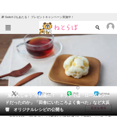
🎁 Switch 2もあたる！ プレゼントキャンペーン実施中！
ねとらぼメニュー
TOP
ニュース
エンタメ
クイズ
グルメ
地域
住まい
教育・育児
動物
リサーチ
グルメ
2020/07/17 12:15（公開）
X
Share
LINE
hatena
会員記事
“鬼まんじゅう”が話題に！ ネットでは「ローカルフー
ドだったのか」「田舎にいたころよく食べた」など大反
メディア
目次を表示
響 オリジナルレシピの公開も
注目記事を集めた総合ページ