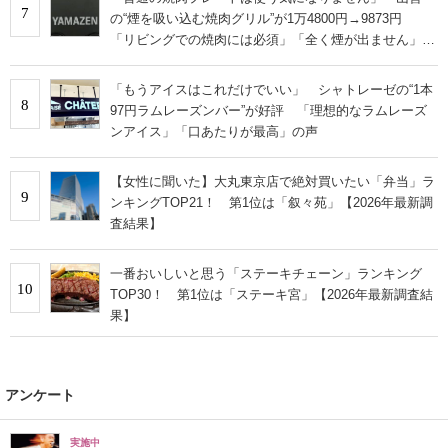
7
の“煙を吸い込む焼肉グリル”が1万4800円→9873円
「リビングでの焼肉には必須」「全く煙が出ません」と
絶賛
「もうアイスはこれだけでいい」 シャトレーゼの“1本
8
97円ラムレーズンバー”が好評 「理想的なラムレーズ
ンアイス」「口あたりが最高」の声
【女性に聞いた】大丸東京店で絶対買いたい「弁当」ラ
9
ンキングTOP21！ 第1位は「叙々苑」【2026年最新調
査結果】
一番おいしいと思う「ステーキチェーン」ランキング
10
TOP30！ 第1位は「ステーキ宮」【2026年最新調査結
果】
アンケート
実施中