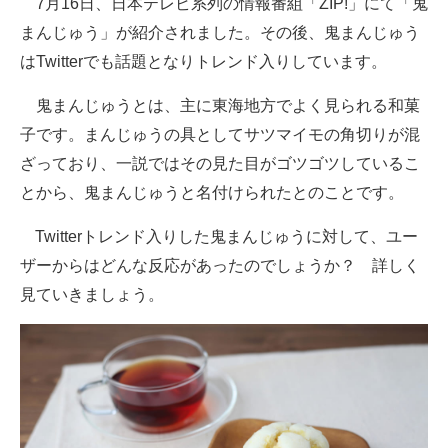
7月16日、日本テレビ系列の情報番組「ZIP!」にて「鬼
まんじゅう」が紹介されました。その後、鬼まんじゅう
ITの今と未来を見通す
はTwitterでも話題となりトレンド入りしています。
スマホと通信の最新トレンド
鬼まんじゅうとは、主に東海地方でよく見られる和菓
進化するPCとデバイスの未来
子です。まんじゅうの具としてサツマイモの角切りが混
ざっており、一説ではその見た目がゴツゴツしているこ
好きが集まる 比べて選べる
とから、鬼まんじゅうと名付けられたとのことです。
ビジネスと働き方のヒント
Twitterトレンド入りした鬼まんじゅうに対して、ユー
AI活用のいまが分かる
ザーからはどんな反応があったのでしょうか？ 詳しく
見ていきましょう。
企業ITのトレンドを詳説
経営リーダーのコミュニティ
マーケ×ITの今がよく分かる
ITエンジニア向け専門サイト