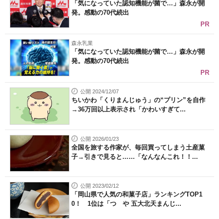
「気になっていた認知機能が菌で…」森永が開
発。感動の70代続出
PR
森永乳業
「気になっていた認知機能が菌で…」森永が開
発。感動の70代続出
PR
公開 2024/12/07
ちいかわ「くりまんじゅう」の“プリン”を自作
→36万回以上表示され「かわいすぎて...
公開 2026/01/23
全国を旅する作家が、毎回買ってしまう土産菓
子→引きで見ると……「なんなんこれ！！...
公開 2023/02/12
「岡山県で人気の和菓子店」ランキングTOP1
0！ 1位は「つゝや 五大北天まんじ...