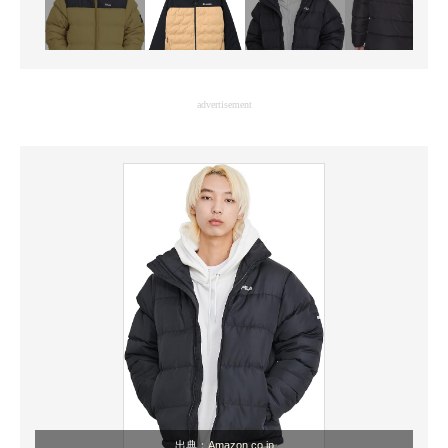
advertisement
出典：
Amazon.co.jp