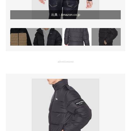
出典：
Amazon.co.jp
advertisement