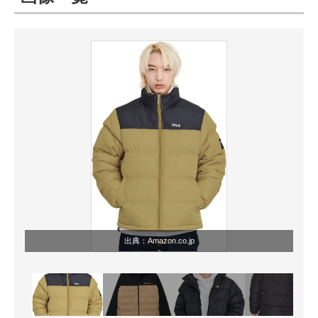
ITの今と未来を見通す
スマホと通信の最新トレンド
進化するPCとデバイスの未来
好きが集まる 比べて選べる
ビジネスと働き方のヒント
AI活用のいまが分かる
企業ITのトレンドを詳説
出典：
Amazon.co.jp
経営リーダーのコミュニティ
マーケ×ITの今がよく分かる
ITエンジニア向け専門サイト