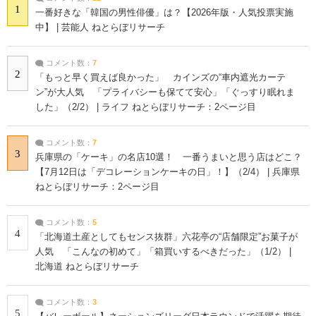
1
一番好きな「韓国の男性俳優」は？【2026年版・人気投票実施
中】 | 芸能人 ねとらぼリサーチ
コメント数：
7
2
「もっと早く買えば良かった」 カインズの“車内遮光カーテ
ン”が大人気 「プライバシーも保てて安心」「ぐっすり眠れま
した」（2/2） | ライフ ねとらぼリサーチ：2ページ目
コメント数：
7
3
兵庫県の「ケーキ」の名店10選！ 一番うまいと思う店はどこ？
【7月12日は「デコレーションケーキの日」！】（2/4） | 兵庫県
ねとらぼリサーチ：2ページ目
コメント数：
5
4
「北海道土産としてもセンス抜群」六花亭の“店舗限定”お菓子が
人気 「こんなの初めて」「箱買いするべきだった」（1/2） |
北海道 ねとらぼリサーチ
コメント数：
3
5