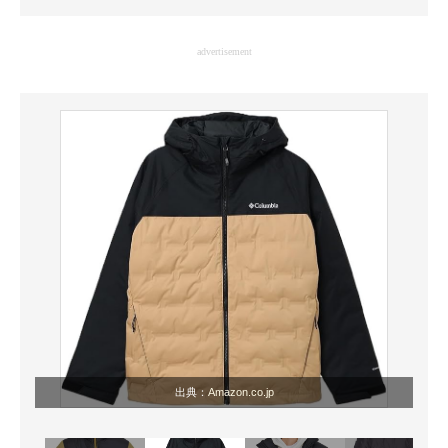
企業向けIT製品の総合サイト
advertisement
IT製品の技術・比較・事例
製造業のIT導入・活用を支援
モノづくり技術者専門サイト
エレクトロニクス専門サイト
電子設計の基本と応用
エネルギーの専門メディア
建設×テクノロジーの最前線
ちょっと気になるネットの話題
出典：
Amazon.co.jp