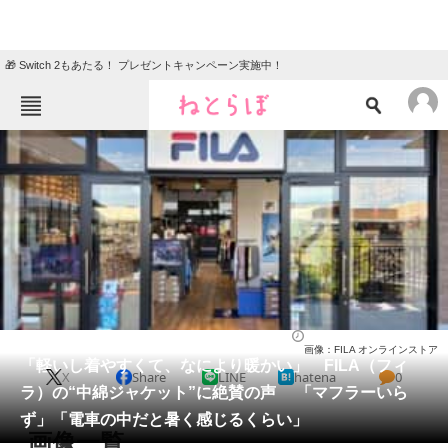
🎁 Switch 2もあたる！ プレゼントキャンペーン実施中！
ねとらぼメニュー
TOP
ニュース
エンタメ
クイズ
グルメ
地域
住まい
教育・育児
動物
リサーチ
ファッション
2026/02/01 17:50（公開）
画像：FILA オンラインストア
会員記事
「軽いし着やすくて、なにより暖かい」 FILA（フィ
X
Share
LINE
hatena
0
ラ）の“中綿ジャケット”に絶賛の声 「マフラーいら
メディア
ず」「電車の中だと暑く感じるくらい」
画像一覧
注目記事を集めた総合ページ