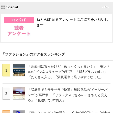
Special
- PR -
ねとらぼ 読者アンケートにご協力をお願いし
ます
「ファッション」のアクセスランキング
「通勤用に買ったけど、めちゃくちゃ良い！」 モンベ
1
ルの“ビジネスリュック”が好評 「615グラムで軽い」
「たくさん入る」「満員電車に乗りやすくなった」
「猛暑日でもサラサラで快適」無印良品の“イージーパ
2
ンツ”が高評価 「リラックスできるのにきちんと見え
る」「色違いで3本購入」
「気に入りすぎて3色購入」 GUの“990円パンツ”が大好