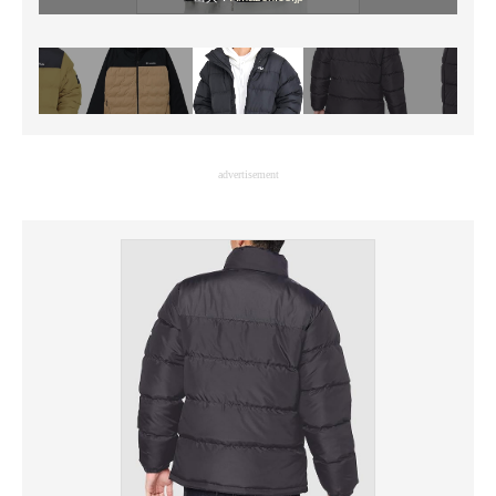
advertisement