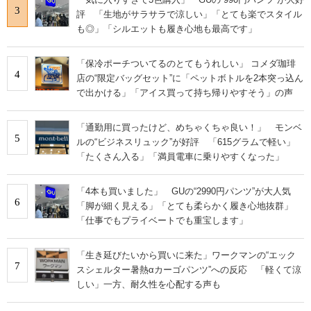
3
評 「生地がサラサラで涼しい」「とても楽でスタイル
も◎」「シルエットも履き心地も最高です」
「保冷ポーチついてるのとてもうれしい」 コメダ珈琲
4
店の“限定バッグセット”に「ペットボトルを2本突っ込ん
で出かける」「アイス買って持ち帰りやすそう」の声
「通勤用に買ったけど、めちゃくちゃ良い！」 モンベ
5
ルの“ビジネスリュック”が好評 「615グラムで軽い」
「たくさん入る」「満員電車に乗りやすくなった」
「4本も買いました」 GUの“2990円パンツ”が大人気
6
「脚が細く見える」「とても柔らかく履き心地抜群」
「仕事でもプライベートでも重宝します」
「生き延びたいから買いに来た」ワークマンの“エック
7
スシェルター暑熱αカーゴパンツ”への反応 「軽くて涼
しい」一方、耐久性を心配する声も