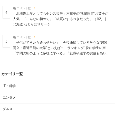
コメント数：
5
4
「北海道土産としてもセンス抜群」六花亭の“店舗限定”お菓子が
人気 「こんなの初めて」「箱買いするべきだった」（1/2） |
北海道 ねとらぼリサーチ
コメント数：
3
5
「子供ができたら通わせたい」 今後発展していきそうな“関関
同立・産近甲龍の大学”といえば？ ランキング1位に学生の声
「学問の街のように多様に学べる」「就職や進学の実績も高い」
| 大学 ねとらぼリサーチ
カテゴリ一覧
IT・科学
エンタメ
グルメ