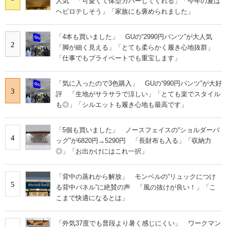
人気 「可愛くて体型カバーしてくれる」「今年の夏は
ヘビロテしそう」「家族にも褒められました」
「4本も買いました」 GUの“2990円パンツ”が大人気
2
「脚が細く見える」「とても柔らかく履き心地抜群」
「仕事でもプライベートでも重宝します」
「気に入ったので3色購入」 GUの“990円パンツ”が大好
3
評 「生地がサラサラで涼しい」「とても楽でスタイル
も◎」「シルエットも履き心地も最高です」
「5個も買いました」 ノースフェイスの“ショルダーバ
4
ッグ”が6820円→5290円 「長財布も入る」「収納力
◎」「お出かけにはこれ一択」
「背中の蒸れから解放」 モンベルの“リュックにつけ
5
る背中パネル”に絶賛の声 「風の抜けが良い！」「こ
こまで快適になるとは」
「外気37度でも普段より暑く感じにくい」 ワークマン