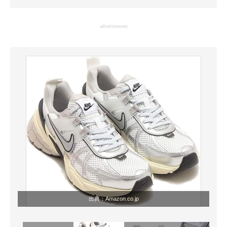
企業向けIT製品の総合サイト
advertisement
IT製品の技術・比較・事例
製造業のIT導入・活用を支援
モノづくり技術者専門サイト
エレクトロニクス専門サイト
電子設計の基本と応用
エネルギーの専門メディア
建設×テクノロジーの最前線
ちょっと気になるネットの話題
出典：
Amazon.co.jp