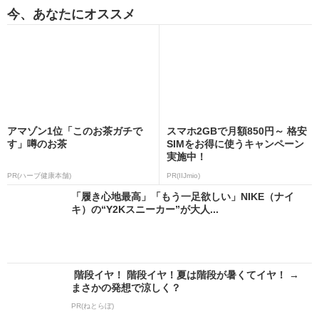
今、あなたにオススメ
アマゾン1位「このお茶ガチで
スマホ2GBで月額850円～ 格安
す」噂のお茶
SIMをお得に使うキャンペーン
実施中！
PR(ハーブ健康本舗)
PR(IIJmio)
「履き心地最高」「もう一足欲しい」NIKE（ナイ
キ）の“Y2Kスニーカー”が大人...
階段イヤ！ 階段イヤ！夏は階段が暑くてイヤ！ →
まさかの発想で涼しく？
PR(ねとらぼ)