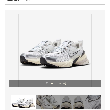
ITの今と未来を見通す
スマホと通信の最新トレンド
進化するPCとデバイスの未来
好きが集まる 比べて選べる
ビジネスと働き方のヒント
AI活用のいまが分かる
企業ITのトレンドを詳説
出典：
Amazon.co.jp
経営リーダーのコミュニティ
マーケ×ITの今がよく分かる
ITエンジニア向け専門サイト