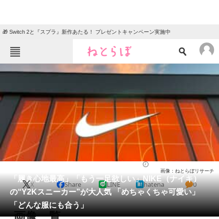
🎁 Switch 2と『スプラ』新作あたる！ プレゼントキャンペーン実施中
ねとらぼメニュー
TOP
ニュース
エンタメ
クイズ
グルメ
地域
住まい
教育・育児
動物
リサーチ
ファッション
2026/02/01 19:00（公開）
画像：ねとらぼリサーチ
会員記事
「履き心地最高」「もう一足欲しい」NIKE（ナイキ）
X
Share
LINE
hatena
0
の“Y2Kスニーカー”が大人気 「めちゃくちゃ可愛い」
メディア
「どんな服にも合う」
画像一覧
注目記事を集めた総合ページ