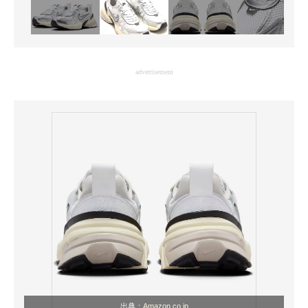
advertisement
出典：
Amazon.co.jp