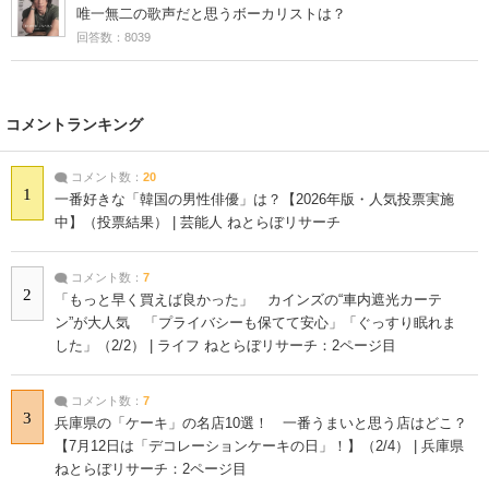
唯一無二の歌声だと思うボーカリストは？
回答数：8039
コメントランキング
コメント数：
20
1
一番好きな「韓国の男性俳優」は？【2026年版・人気投票実施
中】（投票結果） | 芸能人 ねとらぼリサーチ
コメント数：
7
2
「もっと早く買えば良かった」 カインズの“車内遮光カーテ
ン”が大人気 「プライバシーも保てて安心」「ぐっすり眠れま
した」（2/2） | ライフ ねとらぼリサーチ：2ページ目
コメント数：
7
3
兵庫県の「ケーキ」の名店10選！ 一番うまいと思う店はどこ？
【7月12日は「デコレーションケーキの日」！】（2/4） | 兵庫県
ねとらぼリサーチ：2ページ目