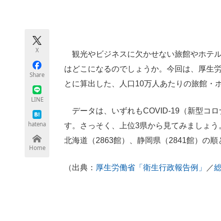
モノづくり技術者専門サイト
エレクトロ
X
観光やビジネスに欠かせない旅館やホテル
ちょっと気になるネットの話題
はどこになるのでしょうか。今回は、厚生
Share
とに算出した、人口10万人あたりの旅館・
LINE
データは、いずれもCOVID-19（新型コ
hatena
す。さっそく、上位3県から見てみましょう
北海道（2863館）、静岡県（2841館）の
Home
（出典：
厚生労働省「衛生行政報告例」
／