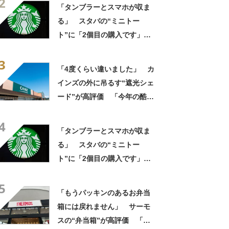
2
「朝のコーヒーが昼過ぎまで
「タンブラーとスマホが収ま
温かい」
る」 スタバの“ミニトー
ト”に「2個目の購入です」
「夏らしく涼しげ、そして軽
3
い」「店舗で見つけて即購入
「4度くらい違いました」 カ
しちゃいました」の声
インズの外に吊るす“遮光シェ
ード”が高評価 「今年の酷暑
にも活躍」「風通しもよくし
4
っかり遮光」の声
「タンブラーとスマホが収ま
る」 スタバの“ミニトー
ト”に「2個目の購入です」
「夏らしく涼しげ、そして軽
5
い」「店舗で見つけて即購入
「もうパッキンのあるお弁当
しちゃいました」の声
箱には戻れません」 サーモ
スの“弁当箱”が高評価 「想