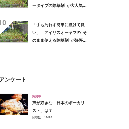
ータイプの除草剤”が大人気
「2回目の購入」「コスパめっ
10
ちゃいい」
「手も汚れず簡単に撒けて良
い」 アイリスオーヤマの“そ
のまま使える除草剤”が好評
「ちゃんと枯れてました」
「価格的にも◎」
アンケート
実施中
声が好きな「日本のボーカリ
スト」は？
回答数：49498