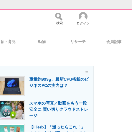
検索
ログイン
教育・育児
動物
リサーチ
会員記事
バイスの未来
好きが集まる 比べて選べる
- PR -
重量約999g、最新CPU搭載のビ
コミュニティ
マーケ×ITの今がよく分かる
ジネスPCの実力は？
スマホの写真／動画をもう一段
・活用を支援
安全に 買い切りクラウドストレ
ージ
【iHerb】「迷ったらこれ！」