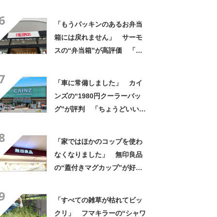
像以上に洗いやすい」「ご飯
6
もへばりつかない」
「もうパッキンのあるお弁当
箱には戻れません」 サーモ
スの“弁当箱”が高評価 「想
像以上に洗いやすい」「ご飯
7
もへばりつかない」
「車に常備しました」 カイ
ンズの“1980円クーラーバッ
グ”が評判 「ちょうどいい大
きさ」「保冷剤を止めるベル
8
トが良い」
「家ではほかのコップを使わ
なくなりました」 無印良品
の“蓋付きマグカップ”が好
評 「良すぎて家族分購入」
9
「朝のコーヒーが昼過ぎまで
「すべての雑草が枯れてビッ
温かい」
クリ」 フマキラーの“シャワ