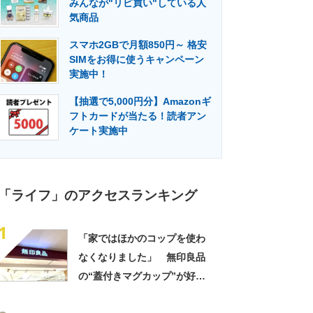
みんなが"リピ買い"している人
門メディア
建設×テクノロジーの最前線
気商品
スマホ2GBで月額850円～ 格安
SIMをお得に使うキャンペーン
実施中！
【抽選で5,000円分】Amazonギ
フトカードが当たる！読者アン
ケート実施中
「ライフ」のアクセスランキング
1
「家ではほかのコップを使わ
なくなりました」 無印良品
の“蓋付きマグカップ”が好
評 「良すぎて家族分購入」