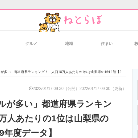
グルメ
地域
住まい
と未来を見通す
スマホと通信の最新トレンド
進化するPCとデ
多い」都道府県ランキング！ 人口10万人あたりの1位は山梨県の164.1館【2019年度データ】
のいまが分かる
企業ITのトレンドを詳説
経営リーダーの
2022/01/17 09:30（公開）
2022/01/17 09:30（更新）
ルが多い」都道府県ランキン
T製品の総合サイト
IT製品の技術・比較・事例
製造業のIT導入
0万人あたりの1位は山梨県の
019年度データ】