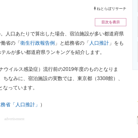
ニクス専門サイト
電子設計の基本と応用
エネルギーの専
ねとらぼリサーチ
目次を表示
。人口あたりで算出した場合、宿泊施設が多い都道府県
労働省の「
衛生行政報告例
」と総務省の「
人口推計
」をも
ホテルが多い都道府県ランキングを紹介します。
ロナウイルス感染症）流行前の2019年度のものとなりま
。ちなみに、宿泊施設の実数では、東京都（3308館）、
順となっています。
総務省「人口推計」
）
advertisement