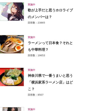
実施中
歌が上手だと思うホロライブ
のメンバーは？
回答数：23865
実施中
ラーメンって日本食？それと
も中華料理？
回答数：19653
実施中
神奈川県で一番うまいと思う
「横浜家系ラーメン店」はど
こ？
回答数：8507
実施中