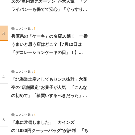
ズの“車内遮光カーテン”が大人気 「プ
ライバシーも保てて安心」「ぐっすり眠
れました」（2/2） | ライフ ねとらぼリ
サーチ：2ページ目
コメント数：
7
3
兵庫県の「ケーキ」の名店10選！ 一番
うまいと思う店はどこ？【7月12日は
「デコレーションケーキの日」！】
（2/4） | 兵庫県 ねとらぼリサーチ：2ペ
ージ目
コメント数：
5
4
「北海道土産としてもセンス抜群」六花
亭の“店舗限定”お菓子が人気 「こんな
の初めて」「箱買いするべきだった」
（1/2） | 北海道 ねとらぼリサーチ
コメント数：
4
5
「車に常備しました」 カインズ
の“1980円クーラーバッグ”が評判 「ち