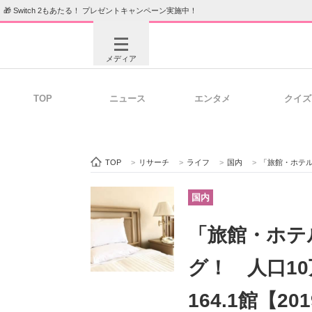
🎁 Switch 2もあたる！ プレゼントキャンペーン実施中！
メディア
TOP
ニュース
エンタメ
クイズ
注目記事を集めた総合ページ
ITの今
TOP
>
リサーチ
>
ライフ
>
国内
>
「旅館・ホテルが
ビジネスと働き方のヒント
AI活用
国内
「旅館・ホテ
ITエンジニア向け専門サイト
企業向けI
グ！ 人口1
164.1館【2