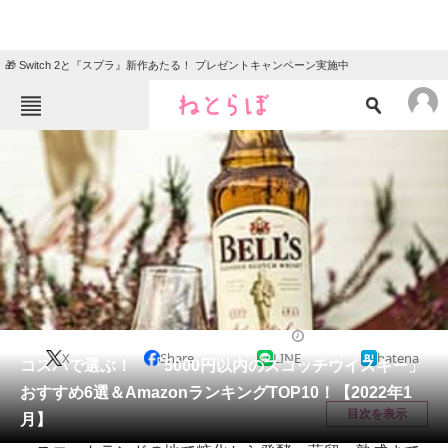
🎁 Switch 2と『スプラ』新作あたる！ プレゼントキャンペーン実施中
ねとらぼメニュー
TOP
ニュース
エンタメ
クイズ
グルメ
地域
住まい
教育・育児
動物
リサーチ
お酒
2022/01/17 18:35（公開）
X
Share
LINE
hatena
会員記事
コスパで選ぶ！ 「5000円以内のスコッチウイスキー」
おすすめ6選＆AmazonランキングTOP10！【2022年1
メディア
目次を表示
月】
注目記事を集めた総合ページ