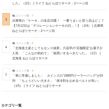
した」（2/2） | ライフ ねとらぼリサーチ：2ページ目
コメント数：
7
3
兵庫県の「ケーキ」の名店10選！ 一番うまいと思う店はどこ？
【7月12日は「デコレーションケーキの日」！】（2/4） | 兵庫県
ねとらぼリサーチ：2ページ目
コメント数：
5
4
「北海道土産としてもセンス抜群」六花亭の“店舗限定”お菓子が
人気 「こんなの初めて」「箱買いするべきだった」（1/2） |
北海道 ねとらぼリサーチ
コメント数：
4
5
「車に常備しました」 カインズの“1980円クーラーバッグ”が評
判 「ちょうどいい大きさ」「保冷剤を止めるベルトが良い」
（1/5） | ライフ ねとらぼリサーチ
カテゴリ一覧