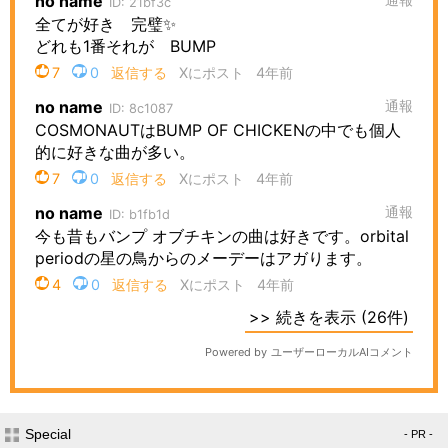
Special
- PR -