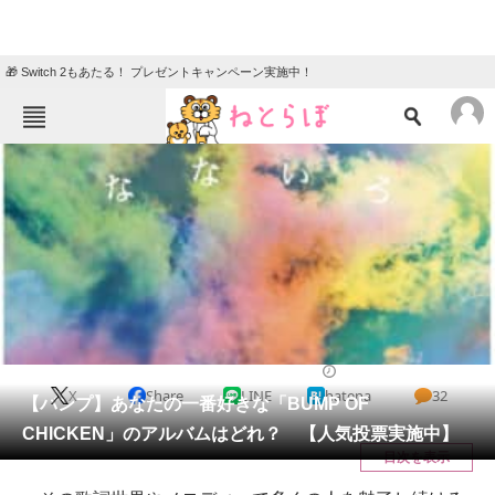
🎁 Switch 2もあたる！ プレゼントキャンペーン実施中！
ねとらぼメニュー
TOP
ニュース
エンタメ
クイズ
グルメ
地域
住まい
教育・育児
動物
リサーチ
音楽
2022/01/20 18:15（公開）
X
Share
LINE
hatena
32
会員記事
【バンプ】あなたの一番好きな「BUMP OF
CHICKEN」のアルバムはどれ？ 【人気投票実施中】
メディア
目次を表示
注目記事を集めた総合ページ