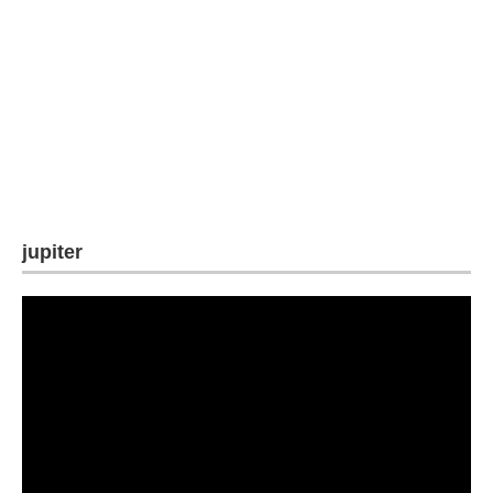
企業向けIT製品の総合サイト
IT製品の技術・比較・事例
製造業のIT導入・活用を支援
モノづくり技術者専門サイト
エレクトロニクス専門サイト
jupiter
電子設計の基本と応用
エネルギーの専門メディア
建設×テクノロジーの最前線
ちょっと気になるネットの話題