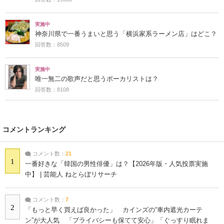
実施中
神奈川県で一番うまいと思う「横浜家系ラーメン店」はどこ？
回答数：8509
実施中
唯一無二の歌声だと思うボーカリストは？
回答数：8108
コメントランキング
コメント数：
21
1
一番好きな「韓国の男性俳優」は？【2026年版・人気投票実施
中】 | 芸能人 ねとらぼリサーチ
コメント数：
7
2
「もっと早く買えば良かった」 カインズの“車内遮光カーテ
ン”が大人気 「プライバシーも保てて安心」「ぐっすり眠れま