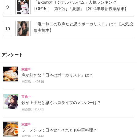
「aikoのオリジナルアルバム」人気ランキング
9
TOP15！ 第1位は「夏服」【2024年最新投票結果】
「唯一無二の歌声だと思うボーカリスト」は？【人気投
10
票実施中】
アンケート
実施中
声が好きな「日本のボーカリスト」は？
回答数：49519
実施中
歌が上手だと思うホロライブのメンバーは？
回答数：23881
実施中
ラーメンって日本食？それとも中華料理？
回答数：19660