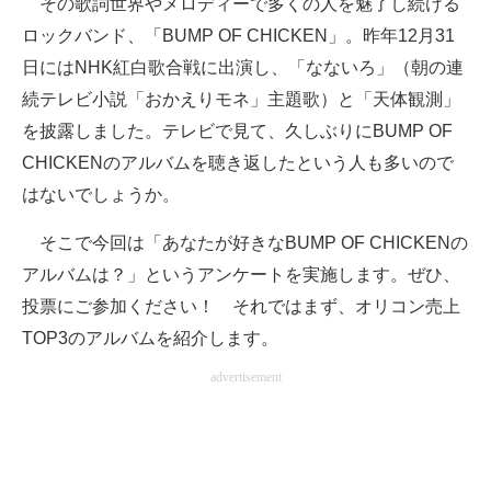
その歌詞世界やメロディーで多くの人を魅了し続ける
ロックバンド、「BUMP OF CHICKEN」。昨年12月31
ITの今と未来を見通す
日にはNHK紅白歌合戦に出演し、「なないろ」（朝の連
スマホと通信の最新トレンド
続テレビ小説「おかえりモネ」主題歌）と「天体観測」
を披露しました。テレビで見て、久しぶりにBUMP OF
進化するPCとデバイスの未来
CHICKENのアルバムを聴き返したという人も多いので
好きが集まる 比べて選べる
はないでしょうか。
ビジネスと働き方のヒント
そこで今回は「あなたが好きなBUMP OF CHICKENの
アルバムは？」というアンケートを実施します。ぜひ、
AI活用のいまが分かる
投票にご参加ください！ それではまず、オリコン売上
企業ITのトレンドを詳説
TOP3のアルバムを紹介します。
経営リーダーのコミュニティ
advertisement
マーケ×ITの今がよく分かる
ITエンジニア向け専門サイト