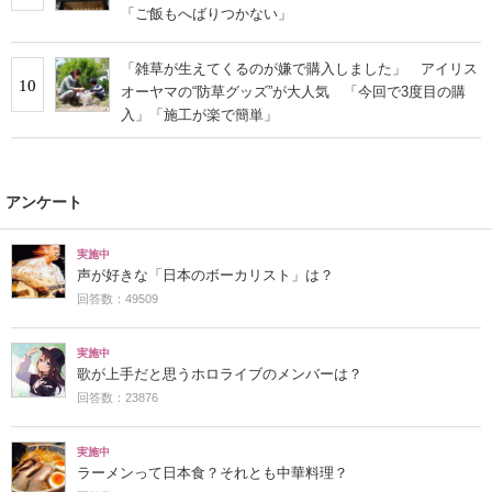
「ご飯もへばりつかない」
「雑草が生えてくるのが嫌で購入しました」 アイリス
10
オーヤマの“防草グッズ”が大人気 「今回で3度目の購
入」「施工が楽で簡単」
アンケート
実施中
声が好きな「日本のボーカリスト」は？
回答数：49509
実施中
歌が上手だと思うホロライブのメンバーは？
回答数：23876
実施中
ラーメンって日本食？それとも中華料理？