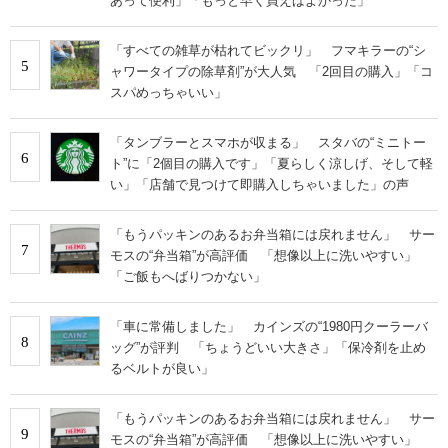
あって便利」「もっと早く買えばよかった」
「すべての雑草が枯れてビックリ」 フマキラーの“シ
5
ャワータイプの除草剤”が大人気 「2回目の購入」「コ
スパめっちゃいい」
「タンブラーとスマホが収まる」 スタバの“ミニトー
6
ト”に「2個目の購入です」「夏らしく涼しげ、そして軽
い」「店舗で見つけて即購入しちゃいました」の声
「もうパッキンのあるお弁当箱には戻れません」 サー
7
モスの“弁当箱”が高評価 「想像以上に洗いやすい」
「ご飯もへばりつかない」
「車に常備しました」 カインズの“1980円クーラーバ
8
ッグ”が評判 「ちょうどいい大きさ」「保冷剤を止め
るベルトが良い」
「もうパッキンのあるお弁当箱には戻れません」 サー
9
モスの“弁当箱”が高評価 「想像以上に洗いやすい」