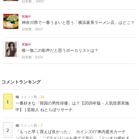
回答数：19657
実施中
神奈川県で一番うまいと思う「横浜家系ラーメン店」はどこ？
回答数：8507
実施中
唯一無二の歌声だと思うボーカリストは？
回答数：8104
コメントランキング
コメント数：
21
1
一番好きな「韓国の男性俳優」は？【2026年版・人気投票実施
中】 | 芸能人 ねとらぼリサーチ
コメント数：
7
2
「もっと早く買えば良かった」 カインズの“車内遮光カーテ
ン”が大人気 「プライバシーも保てて安心」「ぐっすり眠れま