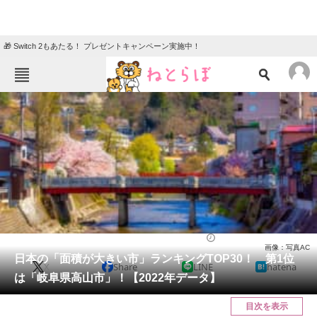
🎁 Switch 2もあたる！ プレゼントキャンペーン実施中！
ねとらぼメニュー
TOP
ニュース
エンタメ
クイズ
グルメ
地域
住まい
教育・育児
動物
リサーチ
ライフ
2022/05/25 08:15（公開）
画像：写真AC
会員記事
日本の「面積が大きい市」ランキングTOP30！ 第1位
X
Share
LINE
hatena
は「岐阜県高山市」！【2022年データ】
メディア
目次を表示
注目記事を集めた総合ページ