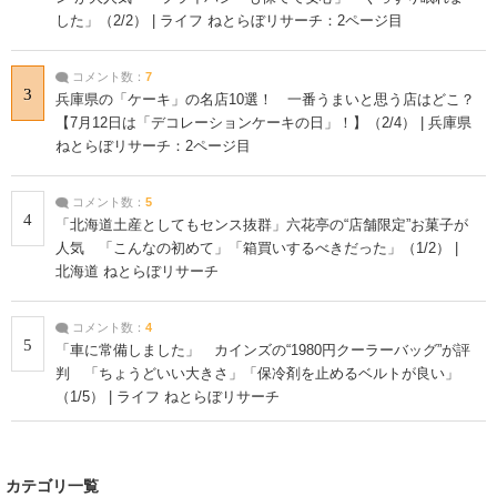
した」（2/2） | ライフ ねとらぼリサーチ：2ページ目
コメント数：
7
3
兵庫県の「ケーキ」の名店10選！ 一番うまいと思う店はどこ？
【7月12日は「デコレーションケーキの日」！】（2/4） | 兵庫県
ねとらぼリサーチ：2ページ目
コメント数：
5
4
「北海道土産としてもセンス抜群」六花亭の“店舗限定”お菓子が
人気 「こんなの初めて」「箱買いするべきだった」（1/2） |
北海道 ねとらぼリサーチ
コメント数：
4
5
「車に常備しました」 カインズの“1980円クーラーバッグ”が評
判 「ちょうどいい大きさ」「保冷剤を止めるベルトが良い」
（1/5） | ライフ ねとらぼリサーチ
カテゴリ一覧