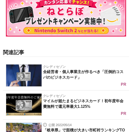
関連記事
クレディセゾン
全経営者・個人事業主が作るべき「圧倒的コス
パのビジネスカード」
PR
クレディセゾン
マイルが超たまるビジネスカード！初年度年会
費無料で還元率最大1.125%
PR
公開 2022/05/14
「岐阜県」で面積が大きい市町村ランキングTO