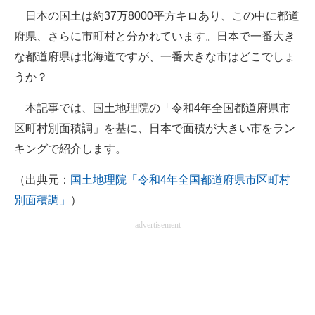
日本の国土は約37万8000平方キロあり、この中に都道
ITの今と未来を見通す
府県、さらに市町村と分かれています。日本で一番大き
な都道府県は北海道ですが、一番大きな市はどこでしょ
スマホと通信の最新トレンド
うか？
進化するPCとデバイスの未来
本記事では、国土地理院の「令和4年全国都道府県市
好きが集まる 比べて選べる
区町村別面積調」を基に、日本で面積が大きい市をラン
キングで紹介します。
ビジネスと働き方のヒント
（出典元：
国土地理院「令和4年全国都道府県市区町村
AI活用のいまが分かる
別面積調」
）
企業ITのトレンドを詳説
advertisement
経営リーダーのコミュニティ
マーケ×ITの今がよく分かる
ITエンジニア向け専門サイト