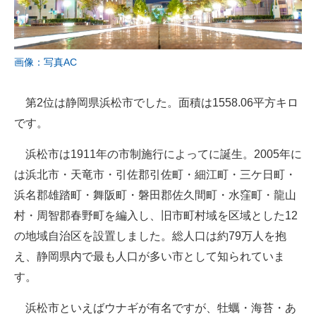
画像：写真AC
第2位は静岡県浜松市でした。面積は1558.06平方キロ
です。
浜松市は1911年の市制施行によってに誕生。2005年に
は浜北市・天竜市・引佐郡引佐町・細江町・三ケ日町・
浜名郡雄踏町・舞阪町・磐田郡佐久間町・水窪町・龍山
村・周智郡春野町を編入し、旧市町村域を区域とした12
の地域自治区を設置しました。総人口は約79万人を抱
え、静岡県内で最も人口が多い市として知られていま
す。
浜松市といえばウナギが有名ですが、牡蠣・海苔・あ