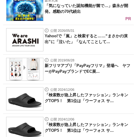
森永乳業
「気になっていた認知機能が菌で…」森永が開
発。感動の70代続出
PR
公開 2026/05/31
Yahoo!で「嵐」と検索すると……“まさかの演
出”に「泣いた」「なんてことして...
公開 2019/06/28
新フリマアプリ「PayPayフリマ」登場へ ヤフ
ーがPayPayブランドでEC展...
公開 2024/12/06
「検索数が急上昇したファッション」ランキン
グTOP5！ 第1位は「ウーフォス サ...
公開 2024/12/06
「検索数が急上昇したファッション」ランキン
グTOP5！ 第1位は「ウーフォス サ...