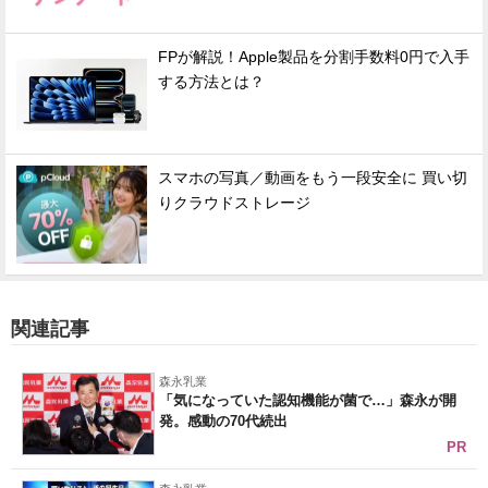
FPが解説！Apple製品を分割手数料0円で入手
する方法とは？
スマホの写真／動画をもう一段安全に 買い切
りクラウドストレージ
関連記事
森永乳業
「気になっていた認知機能が菌で…」森永が開
発。感動の70代続出
PR