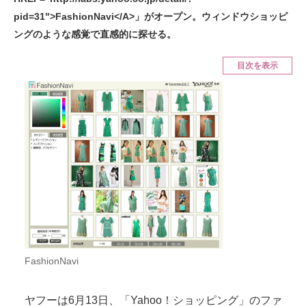
pid=31">FashionNavi</A>」がオープン。ウィンドウショッピ
ITの今と未来を見通す
ングのような感覚で直感的に探せる。
スマホと通信の最新トレンド
目次を表示
進化するPCとデバイスの未来
好きが集まる 比べて選べる
ビジネスと働き方のヒント
AI活用のいまが分かる
企業ITのトレンドを詳説
経営リーダーのコミュニティ
FashionNavi
マーケ×ITの今がよく分かる
ITエンジニア向け専門サイト
ヤフーは6月13日、「Yahoo！ショッピング」のファ