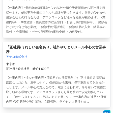
【仕事内容】<勤務地は葛西駅から徒歩2分>紹介予定派遣から正社員を目
指せます。健診事務全般のスキルと経験が身に付きます。健診の受付から
健診会社との打ち合わせ、デスクワークなど様々な経験が積めます。 <業
務内容> ・学生健診・職員健診の総合窓口 ・打合せ訪問(出張有り、健診会
社との打合せ含む業務) ・健診予約電話対応 ・健診結果の入力・結果表の
送付 ・会議開催 ・データ管理等の事務全般 ・内科受付...
「正社員/うれしい在宅あり」社外やりとりメール中心の営業事
務
アデコ株式会社
東京都
正社員 / 派遣社員：時給1,600円
【仕事内容】<主な仕事内容> IT業界での営業事務です 正社員前提 電話は
ほぼなしだから、集中しやすい!/受発注から出荷、保守更新までをおまか
せします。メール中心の対応なので、電話に追われず、落ち着いて業務に
取り組める環境です。アデコスタッフさんも同じ社内で安定勤務してい
て、「はたらきやすさ」に定評のある企業です。 <仕事内容の補足> <仕事
内容>受注処理や発注業務、在庫管理、ライセンス発行や出...