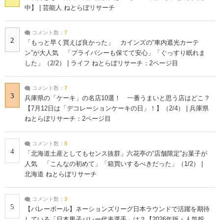
中】 | 芸能人 ねとらぼリサーチ
コメント数：
7
2
「もっと早く買えば良かった」 カインズの“車内遮光カーテ
ン”が大人気 「プライバシーも保てて安心」「ぐっすり眠れま
した」（2/2） | ライフ ねとらぼリサーチ：2ページ目
コメント数：
7
3
兵庫県の「ケーキ」の名店10選！ 一番うまいと思う店はどこ？
【7月12日は「デコレーションケーキの日」！】（2/4） | 兵庫県
ねとらぼリサーチ：2ページ目
コメント数：
5
4
「北海道土産としてもセンス抜群」六花亭の“店舗限定”お菓子が
人気 「こんなの初めて」「箱買いするべきだった」（1/2） |
北海道 ねとらぼリサーチ
コメント数：
3
5
【バレーボール】ネーションズリーグ日本ラウンドで活躍を期待
している「日本男子バレー代表選手」は？【2026年版・人気投