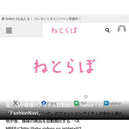
🎁 Switch 2もあたる！ プレゼントキャンペーン実施中！
ねとらぼメニュー
TOP
ニュース
エンタメ
クイズ
グルメ
地域
住まい
教育・育児
動物
リサーチ
2011/06/13 13:55（公開）
X
Share
LINE
hatena
会員記事
似た色や模様のアイテム自動抽出 Yahoo！の
「FashionNavi」
「Yahoo！ショッピング」のファッションアイテムの中から似た
メディア
色や形、模様の商品を自動抽出する「<A
HREF="http://labs.yahoo.co.jp/detail/?
注目記事を集めた総合ページ