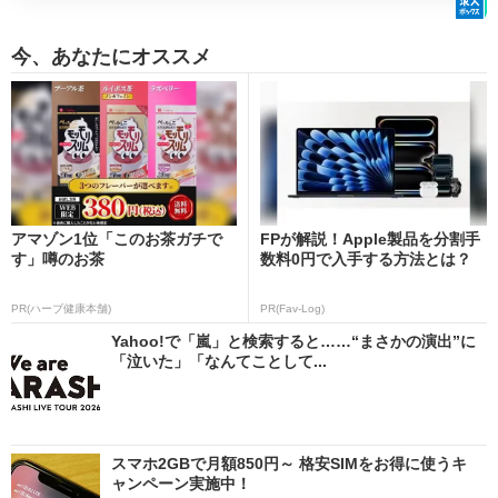
今、あなたにオススメ
アマゾン1位「このお茶ガチで
FPが解説！Apple製品を分割手
す」噂のお茶
数料0円で入手する方法とは？
PR(ハーブ健康本舗)
PR(Fav-Log)
Yahoo!で「嵐」と検索すると……“まさかの演出”に
「泣いた」「なんてことして...
スマホ2GBで月額850円～ 格安SIMをお得に使うキ
ャンペーン実施中！