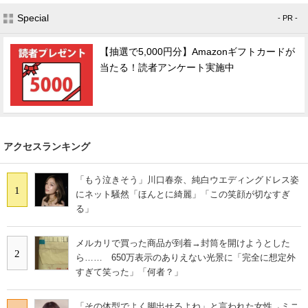
Special
- PR -
【抽選で5,000円分】Amazonギフトカードが
当たる！読者アンケート実施中
アクセスランキング
「もう泣きそう」川口春奈、純白ウエディングドレス姿
1
にネット騒然「ほんとに綺麗」「この笑顔が切なすぎ
る」
メルカリで買った商品が到着→封筒を開けようとした
2
ら…… 650万表示のありえない光景に「完全に想定外
すぎて笑った」「何者？」
「その体型でよく脚出せるよね」と言われた女性→ミニ