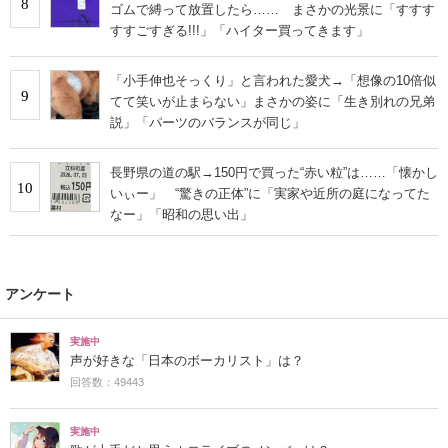
8
ゴムで縛って放置したら…… まさかの光景に「すすす
すすごすぎる!!!」「ハイター買ってきます」
「小手伸也そっくり」と言われた愛犬→「想像の10倍似
9
てて笑いが止まらない」まさかの姿に「生き別れの兄弟
説」「パーツのバランスが同じ」
長野県の道の駅→150円で買った“赤い粒”は……「懐かし
10
いぃー」 “驚きの正体”に「実家や近所の庭になってた
なー」「昭和の思い出」
アンケート
実施中
声が好きな「日本のボーカリスト」は？
回答数：49443
実施中