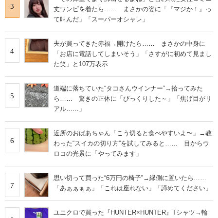
3
丈ワンピを着たら…… まさかの姿に「『マジか！』っ
て叫んだ」「スーパーオシャレ」
夫が買ってきた赤福→開けたら…… まさかの中身に
4
「お店に電話してしまいそう」「さすがに初めて見まし
た笑」と107万表示
道端に落ちていた“タコさんウインナー”→拾ってみた
5
ら…… 驚きの正体に「びっくりした～」「焦げ目がリ
アル……」
近所のおばあちゃん「こう切ると食べやすいよ〜」→教
6
わった“スイカの切り方”を試してみると…… 目からウ
ロコの光景に「やってみます」
思い切って買った“6万円の椅子”→縁側に置いたら……
7
「あぁぁぁぁ」「これは座れない」「諦めてください」
ユニクロで買った『HUNTER×HUNTER』Tシャツ→輪