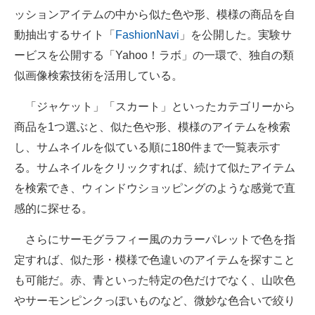
ッションアイテムの中から似た色や形、模様の商品を自
企業向けIT製品の総合サイト
動抽出するサイト「
FashionNavi
」を公開した。実験サ
IT製品の技術・比較・事例
ービスを公開する「Yahoo！ラボ」の一環で、独自の類
似画像検索技術を活用している。
製造業のIT導入・活用を支援
「ジャケット」「スカート」といったカテゴリーから
モノづくり技術者専門サイト
商品を1つ選ぶと、似た色や形、模様のアイテムを検索
エレクトロニクス専門サイト
し、サムネイルを似ている順に180件まで一覧表示す
る。サムネイルをクリックすれば、続けて似たアイテム
電子設計の基本と応用
を検索でき、ウィンドウショッピングのような感覚で直
エネルギーの専門メディア
感的に探せる。
建設×テクノロジーの最前線
さらにサーモグラフィー風のカラーパレットで色を指
ちょっと気になるネットの話題
定すれば、似た形・模様で色違いのアイテムを探すこと
も可能だ。赤、青といった特定の色だけでなく、山吹色
やサーモンピンクっぽいものなど、微妙な色合いで絞り