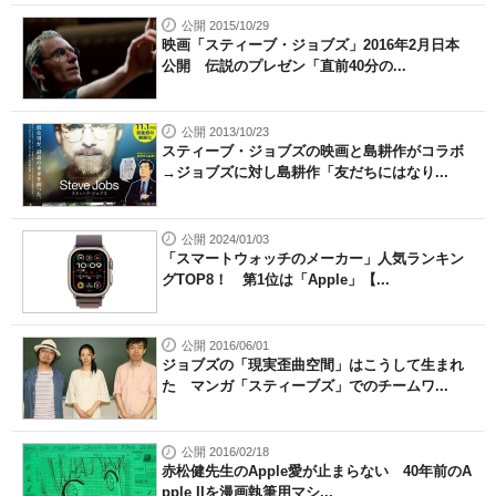
公開 2015/10/29
映画「スティーブ・ジョブズ」2016年2月日本
公開 伝説のプレゼン「直前40分の...
公開 2013/10/23
スティーブ・ジョブズの映画と島耕作がコラボ
→ジョブズに対し島耕作「友だちにはなり...
公開 2024/01/03
「スマートウォッチのメーカー」人気ランキン
グTOP8！ 第1位は「Apple」【...
公開 2016/06/01
ジョブズの「現実歪曲空間」はこうして生まれ
た マンガ「スティーブズ」でのチームワ...
公開 2016/02/18
赤松健先生のApple愛が止まらない 40年前のA
pple IIを漫画執筆用マシ...