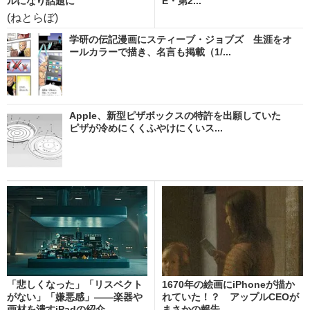
ルになり話題に
E・第2...
(ねとらぼ)
学研の伝記漫画にスティーブ・ジョブズ 生涯をオ
ールカラーで描き、名言も掲載（1/...
Apple、新型ピザボックスの特許を出願していた
ピザが冷めにくくふやけにくいス...
「悲しくなった」「リスペクト
1670年の絵画にiPhoneが描か
がない」「嫌悪感」――楽器や
れていた！？ アップルCEOが
画材を潰すiPadの紹介...
まさかの報告 ...