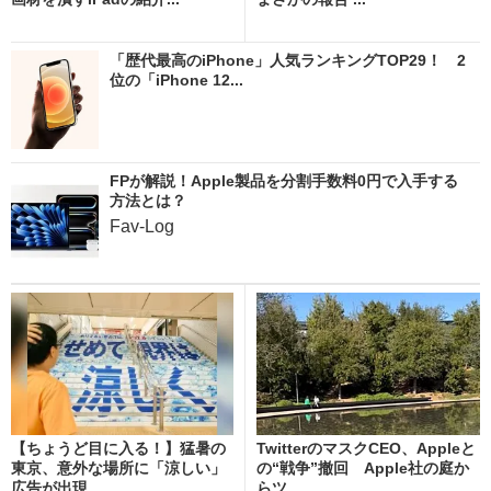
「歴代最高のiPhone」人気ランキングTOP29！ 2
位の「iPhone 12...
FPが解説！Apple製品を分割手数料0円で入手する
方法とは？
Fav-Log
【ちょうど目に入る！】猛暑の
TwitterのマスクCEO、Appleと
東京、意外な場所に「涼しい」
の“戦争”撤回 Apple社の庭か
広告が出現
らツ...