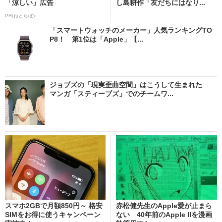
「涼しい」広告
し島耕作「友だちにはなり...
PR(ねとらぼ)
「スマートウォッチのメーカー」人気ランキングTO
P8！ 第1位は「Apple」【...
ジョブズの「現実歪曲空間」はこうして生まれた
マンガ「スティーブズ」でのチームワ...
スマホ2GBで月額850円～ 格安
赤松健先生のApple愛が止まら
SIMをお得に使うキャンペーン
ない 40年前のApple IIを漫画