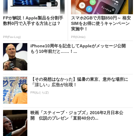
FPが解説！Apple製品を分割手
スマホ2GBで月額850円～ 格安
数料0円で入手する方法とは？
SIMをお得に使うキャンペーン
実施中！
PR(Fav-Log)
PR(IIJmio)
iPhone10周年を記念してAppleがメッセージ公開
もう10年前だと……！...
【その発想はなかった】猛暑の東京、意外な場所に
「涼しい」広告が出現！
PR(ねとらぼ)
映画「スティーブ・ジョブズ」2016年2月日本公
開 伝説のプレゼン「直前40分の...