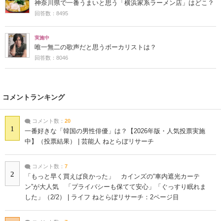
神奈川県で一番うまいと思う「横浜家系ラーメン店」はどこ？
回答数：8495
実施中
唯一無二の歌声だと思うボーカリストは？
回答数：8046
コメントランキング
コメント数：
20
1
一番好きな「韓国の男性俳優」は？【2026年版・人気投票実施
中】（投票結果） | 芸能人 ねとらぼリサーチ
コメント数：
7
2
「もっと早く買えば良かった」 カインズの“車内遮光カーテ
ン”が大人気 「プライバシーも保てて安心」「ぐっすり眠れま
した」（2/2） | ライフ ねとらぼリサーチ：2ページ目