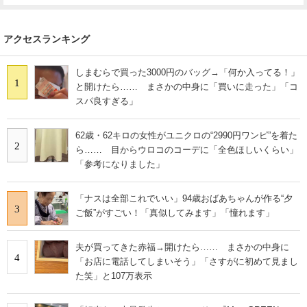
アクセスランキング
しまむらで買った3000円のバッグ→「何か入ってる！」
1
と開けたら…… まさかの中身に「買いに走った」「コ
スパ良すぎる」
62歳・62キロの女性がユニクロの“2990円ワンピ”を着た
2
ら…… 目からウロコのコーデに「全色ほしいくらい」
「参考になりました」
「ナスは全部これでいい」94歳おばあちゃんが作る“夕
3
ご飯”がすごい！「真似してみます」「憧れます」
夫が買ってきた赤福→開けたら…… まさかの中身に
4
「お店に電話してしまいそう」「さすがに初めて見まし
た笑」と107万表示