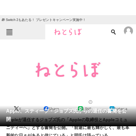
🎁 Switch 2もあたる！ プレゼントキャンペーン実施中！
ねとらぼメニュー
TOP
ニュース
エンタメ
クイズ
グルメ
地域
住まい
教育・育児
動物
リサーチ
2011/08/25 08:46（公開）
X
Share
LINE
hatena
会員記事
Apple、スティーブ・ジョブズ氏からの退任の書簡を公
開
Appleが退任するジョブズ氏の「Appleの取締役とAppleコミュ
メディア
ニティーへ」とする書簡を公開。「前途に最も輝かしく、最も革
新的な日々があると信じている」と同氏は語っている。
注目記事を集めた総合ページ