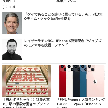
実施中！
執筆用マシ...
(IIJmio)
「ゲイであることを誇りに思っている」Apple社CE
Oティム・クック氏が同性愛を...
レイザーラモンRG、iPhone X発売記念でジョブズ
のモノマネを披露 ファン「...
【思わず見ちゃう！】猛暑の東
「歴代iPhone」人気ランキング
京、駅の階段が驚きのビジュア
TOP32！ 2位の「iPhone S