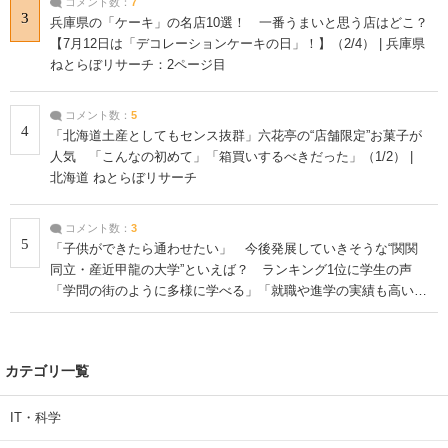
コメント数：
7
3
兵庫県の「ケーキ」の名店10選！ 一番うまいと思う店はどこ？
【7月12日は「デコレーションケーキの日」！】（2/4） | 兵庫県
ねとらぼリサーチ：2ページ目
コメント数：
5
4
「北海道土産としてもセンス抜群」六花亭の“店舗限定”お菓子が
人気 「こんなの初めて」「箱買いするべきだった」（1/2） |
北海道 ねとらぼリサーチ
コメント数：
3
5
「子供ができたら通わせたい」 今後発展していきそうな“関関
同立・産近甲龍の大学”といえば？ ランキング1位に学生の声
「学問の街のように多様に学べる」「就職や進学の実績も高い」
| 大学 ねとらぼリサーチ
カテゴリ一覧
IT・科学