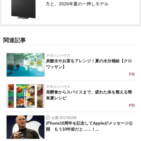
方と、2026年夏の一押しモデル
関連記事
マガジンハウス
炭酸水やお茶をアレンジ！夏の水分補給【クロ
ワッサン】
PR
マガジンハウス
発酵食からスパイスまで、疲れた体を整える簡
単夏レシピ
PR
公開 2017/01/09
iPhone10周年を記念してAppleがメッセージ公
開 もう10年前だと……！...