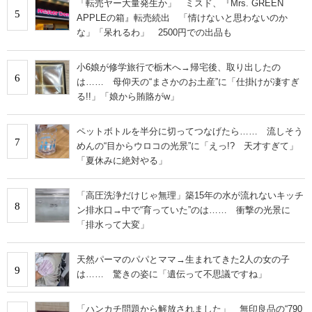
「転売ヤー大量発生か」 ミスド、『Mrs. GREEN
5
APPLEの箱』転売続出 「情けないと思わないのか
な」「呆れるわ」 2500円での出品も
小6娘が修学旅行で栃木へ→帰宅後、取り出したの
6
は…… 母仰天の“まさかのお土産”に「仕掛けが凄すぎ
る!!」「娘から賄賂がw」
ペットボトルを半分に切ってつなげたら…… 流しそう
7
めんの“目からウロコの光景”に「えっ!? 天才すぎて」
「夏休みに絶対やる」
「高圧洗浄だけじゃ無理」築15年の水が流れないキッチ
8
ン排水口→中で“育っていた”のは…… 衝撃の光景に
「排水って大変」
天然パーマのパパとママ→生まれてきた2人の女の子
9
は…… 驚きの姿に「遺伝って不思議ですね」
「ハンカチ問題から解放されました」 無印良品の“790