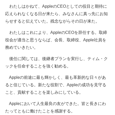
わたしはかねて、AppleのCEOとしての役目と期待に
企業向けIT製品の総合サイト
応えられなくなる日が来たら、みなさんに真っ先にお知
IT製品の技術・比較・事例
らせすると伝えていた。残念ながらその日が来た。
製造業のIT導入・活用を支援
わたしはこれにより、AppleのCEOを辞任する。取締
モノづくり技術者専門サイト
役会が適当と思うならば、会長、取締役、Apple社員を
務めていきたい。
エレクトロニクス専門サイト
後任に関しては、後継者プランを実行し、ティム・ク
電子設計の基本と応用
ックを任命することを強く勧める。
エネルギーの専門メディア
Appleの前途に最も輝かしく、最も革新的な日々があ
建設×テクノロジーの最前線
ると信じている。新たな役割で、Appleの成功を見守る
こと、貢献することを楽しみにしている。
ちょっと気になるネットの話題
Appleにおいて人生最良の友ができた。皆と長きにわ
たってともに働けたことを感謝する。