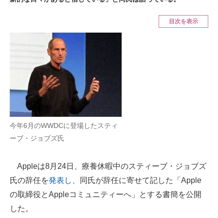
ITの今と未来を見通す
目次を表示
スマホと通信の最新トレンド
進化するPCとデバイスの未来
好きが集まる 比べて選べる
ビジネスと働き方のヒント
AI活用のいまが分かる
今年6月のWWDCに登場したスティ
ーブ・ジョブズ氏
企業ITのトレンドを詳説
Appleは8月24日、療養休暇中のスティーブ・ジョブズ
経営リーダーのコミュニティ
氏の辞任を
発表し
、同氏が辞任に寄せて記した「Apple
マーケ×ITの今がよく分かる
の取締役とAppleコミュニティーへ」とする書簡を公開
した。
ITエンジニア向け専門サイト