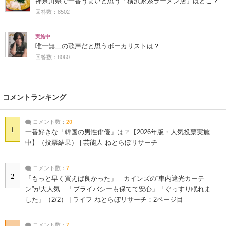
神奈川県で一番うまいと思う「横浜家系ラーメン店」はどこ？
回答数：8502
実施中
唯一無二の歌声だと思うボーカリストは？
回答数：8060
コメントランキング
コメント数：
20
1
一番好きな「韓国の男性俳優」は？【2026年版・人気投票実施
中】（投票結果） | 芸能人 ねとらぼリサーチ
コメント数：
7
2
「もっと早く買えば良かった」 カインズの“車内遮光カーテ
ン”が大人気 「プライバシーも保てて安心」「ぐっすり眠れま
した」（2/2） | ライフ ねとらぼリサーチ：2ページ目
コメント数：
7