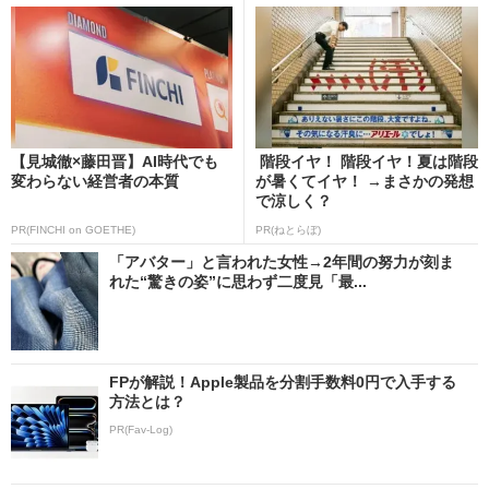
【見城徹×藤田晋】AI時代でも
階段イヤ！ 階段イヤ！夏は階段
変わらない経営者の本質
が暑くてイヤ！ →まさかの発想
で涼しく？
PR(FINCHI on GOETHE)
PR(ねとらぼ)
「アバター」と言われた女性→2年間の努力が刻ま
れた“驚きの姿”に思わず二度見「最...
FPが解説！Apple製品を分割手数料0円で入手する
方法とは？
PR(Fav-Log)