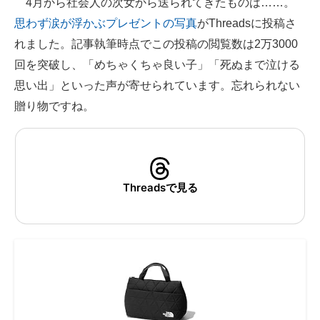
4月から社会人の次女から送られてきたものは……。
思わず涙が浮かぶプレゼントの写真
がThreadsに投稿さ
ITの今と未来を見通す
れました。記事執筆時点でこの投稿の閲覧数は2万3000
スマホと通信の最新トレンド
回を突破し、「めちゃくちゃ良い子」「死ぬまで泣ける
思い出」といった声が寄せられています。忘れられない
進化するPCとデバイスの未来
贈り物ですね。
好きが集まる 比べて選べる
ビジネスと働き方のヒント
AI活用のいまが分かる
Threadsで見る
企業ITのトレンドを詳説
経営リーダーのコミュニティ
マーケ×ITの今がよく分かる
ITエンジニア向け専門サイト