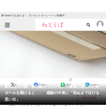
🎁 Switch 2もあたる！ プレゼントキャンペーン実施中！
ねとらぼメニュー
TOP
ニュース
エンタメ
クイズ
グルメ
地域
住まい
教育・育児
動物
リサーチ
ライフスタイル
2026/06/12 20:00（公開）
X
Share
LINE
hatena
会員記事
新社会人の娘「初任給入ったから」→家族に送られた段
ボールを開けると…… 感動の中身に「死ぬまで泣ける
メディア
目次を表示
思い出」
注目記事を集めた総合ページ