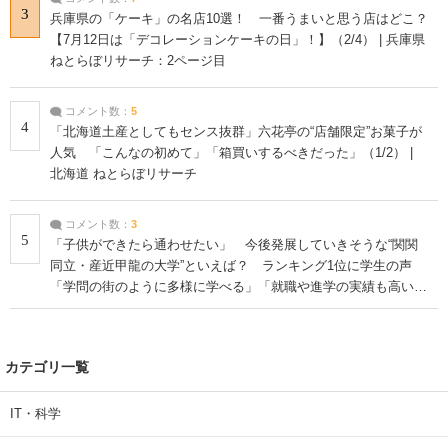
3
兵庫県の「ケーキ」の名店10選！ 一番うまいと思う店はどこ？
【7月12日は「デコレーションケーキの日」！】（2/4） | 兵庫県
ねとらぼリサーチ：2ページ目
コメント数：
5
4
「北海道土産としてもセンス抜群」六花亭の“店舗限定”お菓子が
人気 「こんなの初めて」「箱買いするべきだった」（1/2） |
北海道 ねとらぼリサーチ
コメント数：
3
5
「子供ができたら通わせたい」 今後発展していきそうな“関関
同立・産近甲龍の大学”といえば？ ランキング1位に学生の声
「学問の街のように多様に学べる」「就職や進学の実績も高い」
| 大学 ねとらぼリサーチ
カテゴリ一覧
IT・科学