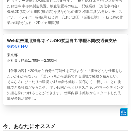
内 マイカー通勤もOK!職場ではお弁当注文可 稼ぐ&休むのバランスが整っ
たお仕事 半導体製造装置、検査装置等の組立・配線業務 〈お仕事内容〉
機械:2D(3D)メカ組図(紙組図)を見ながらの組立 標準工具(六角レンチ、ス
パナ、ドライバー等)使用 ねじ締、穴あけ加工 〈必要経験〉 ・ねじ締め作
業の経験がある ・2Dメカ組図(紙...
Web広告運用担当/ネイルOK/髪型自由/学歴不問/交通費支給
株式会社FFU
東京都
正社員：時給1,700円～2,300円
【仕事内容】<20代から自分の可能性を広げよう!> 「将来どんな仕事をし
たいかわからない」 「若いうちから成長できる環境で経験を積みたい」
そんな方にぴったりの環境です! 年齢や経験に関係なく、新しいことに挑
戦できる社風だからこそ、 早い段階からビジネススキルやマーケティング
知識を身につけることができます。 仕事内容 未経験からスタートした先
輩が多数活躍中! ...
今、あなたにオススメ