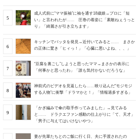
成人式前に“ママ振袖”に袖を通す18歳娘→プロに「短
5
い」と言われたが…… 圧巻の着姿に「素敵ねぇうっと
り」「綺麗さが引き立ちます」
キッチンでバッタを発見→近付いてみると…… まさか
6
の正体に驚き「ヒィっ！」「心臓に悪いよね、、、」
“豆腐を裏ごし”しようと思ったママ→まさかの表示に
7
「何事かと思ったわ」「誰も気付かないだろうな」
神前式のビデオを見返したら……映り込んだ“モジモジ
8
する人物”に衝撃「ドラマかと！」「情報過多すぎる」
「かぎ編みで傘の取手作ってみました」→見てみる
9
と…… ドラクエファン感動の仕上がりに「て、天才」
「男子に与えてはいけないやつ」
妻が先輩たちとのご飯に行く日、夫に手渡されたの