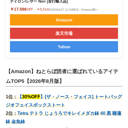
ナイロン/レザー Noir [並行輸入品]
￥17,586
OFF：
￥5,514
2026/04/17 11:54時点｜Amazon調べ
Amazon
楽天市場
Yahoo
【Amazon】ねとらぼ読者に選ばれているアイテ
ムTOP5【2026年8月版】
1位：
【
30%OFF
】[ザ・ノース・フェイス] トートバッグ
ジオフェイスボックストート
2位：
Tetra テトラ じょうろでキレイメダカ鉢 40
黒 睡蓮
鉢 金魚鉢