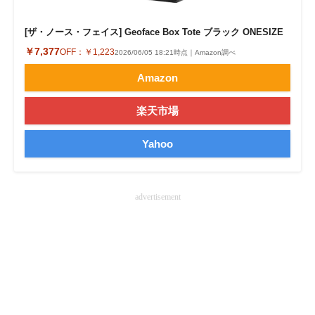
企業向けIT製品の総合サイト
[ザ・ノース・フェイス] Geoface Box Tote ブラック ONESIZE
IT製品の技術・比較・事例
￥7,377
OFF：
￥1,223
2026/06/05 18:21時点｜Amazon調べ
Amazon
製造業のIT導入・活用を支援
モノづくり技術者専門サイト
楽天市場
エレクトロニクス専門サイト
Yahoo
電子設計の基本と応用
advertisement
エネルギーの専門メディア
建設×テクノロジーの最前線
ちょっと気になるネットの話題