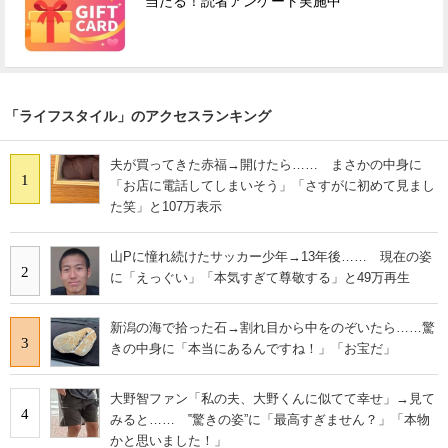
当たる！読者アンケート実施中
「ライフスタイル」のアクセスランキング
夫が買ってきた赤福→開けたら…… まさかの中身に
1
「お店に電話してしまいそう」「さすがに初めて見まし
た笑」と107万表示
山Pに憧れ続けたサッカー少年→13年後…… 現在の姿
2
に「えっぐい」「本気すぎて尊敬する」と49万再生
新潟の海で拾った石→割れ目から中をのぞいたら……驚
3
きの中身に「本当にあるんですね！」「お宝だ」
大野智ファン「私の夫、大野くんに似てて幸せ」→見て
4
みると…… ‟驚きの姿”に「最高すぎません？」「本物
かと思いました！」