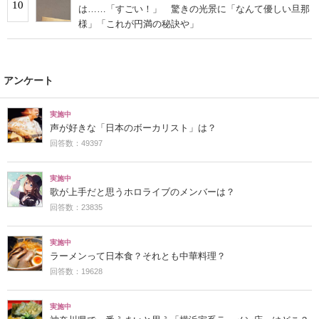
10
は……「すごい！」 驚きの光景に「なんて優しい旦那
様」「これが円満の秘訣や」
アンケート
実施中
声が好きな「日本のボーカリスト」は？
回答数：49397
実施中
歌が上手だと思うホロライブのメンバーは？
回答数：23835
実施中
ラーメンって日本食？それとも中華料理？
回答数：19628
実施中