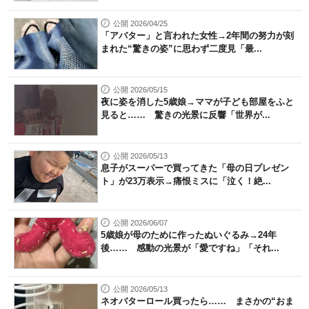
公開 2026/04/25
「アバター」と言われた女性→2年間の努力が刻
まれた“驚きの姿”に思わず二度見「最...
公開 2026/05/15
夜に姿を消した5歳娘→ママが子ども部屋をふと
見ると…… 驚きの光景に反響「世界が...
公開 2026/05/13
息子がスーパーで買ってきた「母の日プレゼン
ト」が23万表示→痛恨ミスに「泣く！絶...
公開 2026/06/07
5歳娘が母のために作ったぬいぐるみ→24年
後…… 感動の光景が「愛ですね」「それ...
公開 2026/05/13
ネオバターロール買ったら…… まさかの“おま