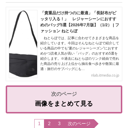
「貴重品だけ持つのに最適」「長財布がピ
ッタリ入る！」 レジャーシーンにおすす
めのバッグ5選【2026年7月版】（1/2） | フ
ァッション ねとらぼ
ねとらぼでは、記事に合わせてさまざまな商品を
紹介しています。今回はそんなねとらぼで紹介して
いる商品の中でも“夏のレジャーシーズン”におすす
めかつ読者人気が高い「バッグ」のおすすめ5選を
紹介します。※過去にねとらぼのリンク経由で売れ
た商品の売り上げ上位から抽出食べ歩きや散策に最
適：旅行のサブバッグにも…
nlab.itmedia.co.jp
画像をまとめて見る
1
2
3
次のページ