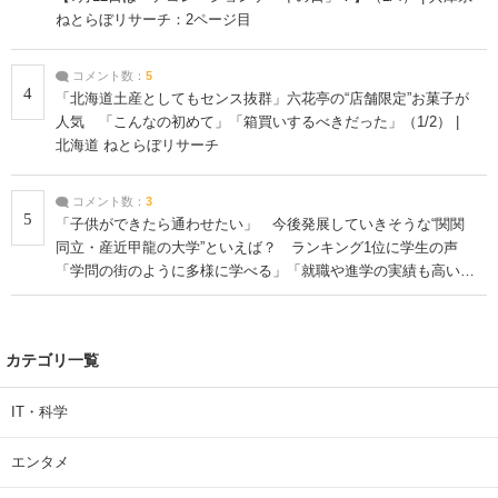
ねとらぼリサーチ：2ページ目
コメント数：
5
4
「北海道土産としてもセンス抜群」六花亭の“店舗限定”お菓子が
人気 「こんなの初めて」「箱買いするべきだった」（1/2） |
北海道 ねとらぼリサーチ
コメント数：
3
5
「子供ができたら通わせたい」 今後発展していきそうな“関関
同立・産近甲龍の大学”といえば？ ランキング1位に学生の声
「学問の街のように多様に学べる」「就職や進学の実績も高い」
| 大学 ねとらぼリサーチ
カテゴリ一覧
IT・科学
エンタメ