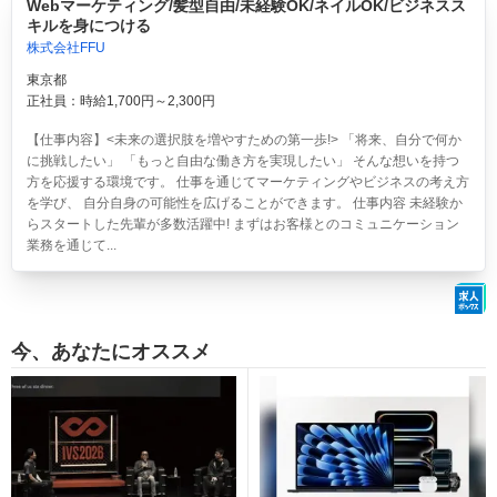
Webマーケティング/髪型自由/未経験OK/ネイルOK/ビジネスス
キルを身につける
株式会社FFU
東京都
正社員：時給1,700円～2,300円
【仕事内容】<未来の選択肢を増やすための第一歩!> 「将来、自分で何か
に挑戦したい」 「もっと自由な働き方を実現したい」 そんな想いを持つ
方を応援する環境です。 仕事を通じてマーケティングやビジネスの考え方
を学び、 自分自身の可能性を広げることができます。 仕事内容 未経験か
らスタートした先輩が多数活躍中! まずはお客様とのコミュニケーション
業務を通じて...
今、あなたにオススメ