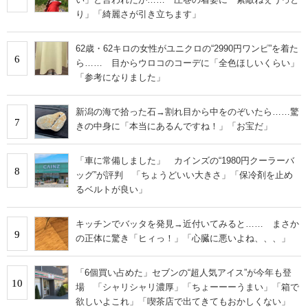
り」「綺麗さが引き立ちます」
62歳・62キロの女性がユニクロの“2990円ワンピ”を着た
6
ら…… 目からウロコのコーデに「全色ほしいくらい」
「参考になりました」
新潟の海で拾った石→割れ目から中をのぞいたら……驚
7
きの中身に「本当にあるんですね！」「お宝だ」
「車に常備しました」 カインズの“1980円クーラーバ
8
ッグ”が評判 「ちょうどいい大きさ」「保冷剤を止め
るベルトが良い」
キッチンでバッタを発見→近付いてみると…… まさか
9
の正体に驚き「ヒィっ！」「心臓に悪いよね、、、」
「6個買い占めた」セブンの“超人気アイス”が今年も登
10
場 「シャリシャリ濃厚」「ちょーーーうまい」「箱で
欲しいよこれ」「喫茶店で出てきてもおかしくない」