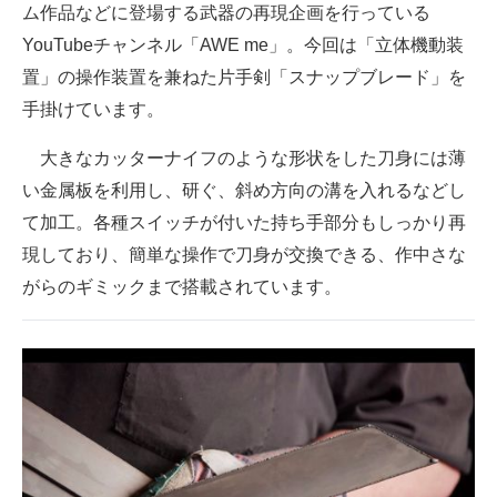
ム作品などに登場する武器の再現企画を行っている
企業向けIT製品の総合サイト
YouTubeチャンネル「AWE me」。今回は「立体機動装
IT製品の技術・比較・事例
置」の操作装置を兼ねた片手剣「スナップブレード」を
手掛けています。
製造業のIT導入・活用を支援
大きなカッターナイフのような形状をした刀身には薄
モノづくり技術者専門サイト
い金属板を利用し、研ぐ、斜め方向の溝を入れるなどし
エレクトロニクス専門サイト
て加工。各種スイッチが付いた持ち手部分もしっかり再
現しており、簡単な操作で刀身が交換できる、作中さな
電子設計の基本と応用
がらのギミックまで搭載されています。
エネルギーの専門メディア
建設×テクノロジーの最前線
ちょっと気になるネットの話題