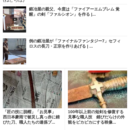
鍛冶屋の親父、今度は「ファイアーエムブレム 覚
醒」の剣「ファルシオン」を作る |...
例の鍛冶屋が「ファイナルファンタジー7」セフィ
ロスの長刀・正宗を作りあげる | ...
「匠の技に脱帽」「お見事」
100年以上前の短剣を修復する
西日本豪雨で被災し真っ赤に錆
見事な職人技 錆びだらけの外
びた刀、職人たちの連係プ...
観をピカピカにする映像...