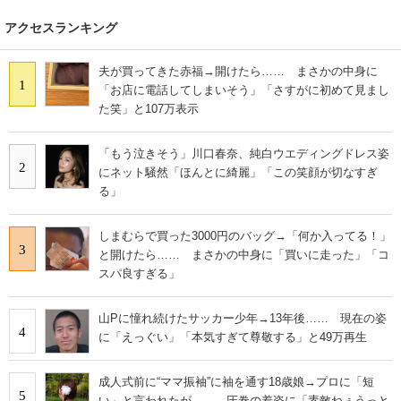
アクセスランキング
夫が買ってきた赤福→開けたら…… まさかの中身に
1
「お店に電話してしまいそう」「さすがに初めて見まし
た笑」と107万表示
「もう泣きそう」川口春奈、純白ウエディングドレス姿
2
にネット騒然「ほんとに綺麗」「この笑顔が切なすぎ
る」
しまむらで買った3000円のバッグ→「何か入ってる！」
3
と開けたら…… まさかの中身に「買いに走った」「コ
スパ良すぎる」
山Pに憧れ続けたサッカー少年→13年後…… 現在の姿
4
に「えっぐい」「本気すぎて尊敬する」と49万再生
成人式前に“ママ振袖”に袖を通す18歳娘→プロに「短
5
い」と言われたが…… 圧巻の着姿に「素敵ねぇうっと