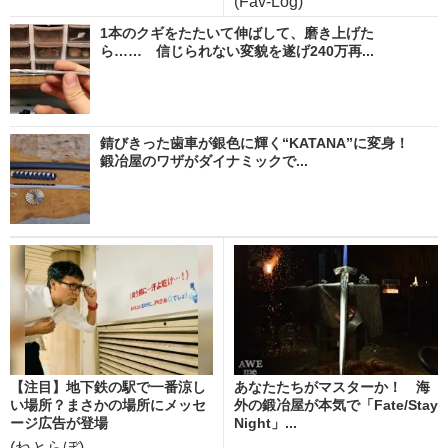
(Fav-Log)
1本のクギをたたいて伸ばして、磨き上げた
ら…… 信じられない変貌を遂げ240万再...
錆びきった歯車が銀色に輝く“KATANA”に変身！
鍛冶屋のワザがダイナミックで...
【注目】地下鉄の駅で一番涼し
あなたたちがマスターか！ 海
い場所？まさかの場所にメッセ
外の鍛冶屋が本気で「Fate/Stay
ージ広告が登場
Night」...
(ねとらぼ)