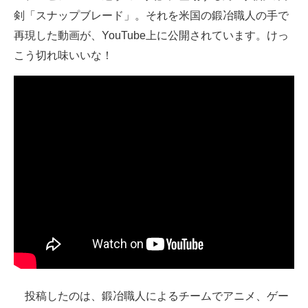
剣「スナップブレード」。それを米国の鍛冶職人の手で
ITの今と未来を見通す
再現した動画が、YouTube上に公開されています。けっ
こう切れ味いいな！
スマホと通信の最新トレンド
進化するPCとデバイスの未来
好きが集まる 比べて選べる
ビジネスと働き方のヒント
AI活用のいまが分かる
企業ITのトレンドを詳説
経営リーダーのコミュニティ
マーケ×ITの今がよく分かる
ITエンジニア向け専門サイト
投稿したのは、鍛冶職人によるチームでアニメ、ゲー