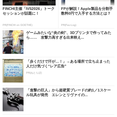
FINCHI主催「IVS2026」トーク
FPが解説！Apple製品を分割手
セッションが話題に！
数料0円で入手する方法とは？
PR(FINCHI on GOETHE)
PR(Fav-Log)
ゲームみたいな“炎の剣”、3Dプリンタで作ってみた
ら…… 攻撃力高すぎる出来映え...
「歩くだけで汗が…！」→ある場所で立ち止まった
人だけ気づく“レア広告”
PR(ねとらぼ)
「進撃の巨人」から超硬質ブレードの約1／1スケー
ル玩具が発売 エレンとリヴァイの...