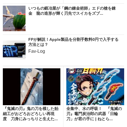
いつもの鍛冶屋が「鋼の錬金術師」エドの槍を錬
金 龍の造形が輝く刃先でスイカをズブ...
FPが解説！Apple製品を分割手数料0円で入手する
方法とは？
Fav-Log
『鬼滅の刃』鬼の刀を模した飴
全集中、水の呼吸！ 『鬼滅の
細工がおどろおどろしい再現
刃』竈門炭治郎の武器「日輪
度 刀身にみっちりと生えた...
刀」が君の手に | ねとら...