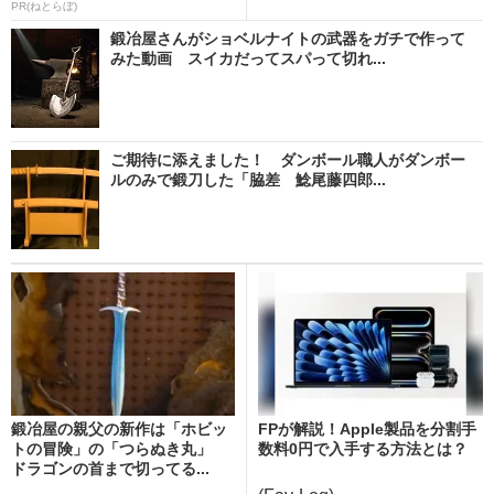
PR(ねとらぼ)
鍛冶屋さんがショベルナイトの武器をガチで作って
みた動画 スイカだってスパって切れ...
ご期待に添えました！ ダンボール職人がダンボー
ルのみで鍛刀した「脇差 鯰尾藤四郎...
鍛冶屋の親父の新作は「ホビッ
FPが解説！Apple製品を分割手
トの冒険」の「つらぬき丸」
数料0円で入手する方法とは？
ドラゴンの首まで切ってる...