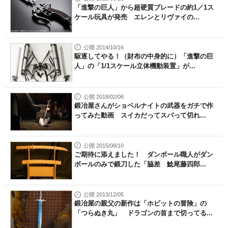
「進撃の巨人」から超硬質ブレードの約1／1ス
ケール玩具が発売 エレンとリヴァイの...
公開 2014/10/16
駆逐してやる！（財布の中身的に）「進撃の巨
人」の「1/1スケール立体機動装置」が...
公開 2018/02/06
鍛冶屋さんがショベルナイトの武器をガチで作
ってみた動画 スイカだってスパって切れ...
公開 2015/08/10
ご期待に添えました！ ダンボール職人がダン
ボールのみで鍛刀した「脇差 鯰尾藤四郎...
公開 2013/12/05
鍛冶屋の親父の新作は「ホビットの冒険」の
「つらぬき丸」 ドラゴンの首まで切ってる...