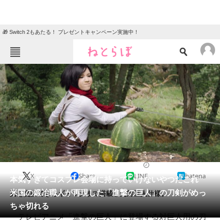
🎁 Switch 2もあたる！ プレゼントキャンペーン実施中！
ねとらぼメニュー
TOP
ニュース
エンタメ
クイズ
グルメ
地域
住まい
教育・育児
動物
リサーチ
2017/08/28 22:00（公開）
X
Share
LINE
hatena
会員記事
本気すぎてコスプレ会場に持っていけないやつだこれ
米国の鍛冶職人が再現した「進撃の巨人」の刀剣がめっ
刃を交換できるギミックまで搭載した対巨人仕様。
メディア
ちゃ切れる
テレビアニメ「進撃の巨人」に登場する対巨人用の刀
注目記事を集めた総合ページ