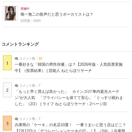
実施中
唯一無二の歌声だと思うボーカリストは？
回答数：8060
コメントランキング
コメント数：
20
1
一番好きな「韓国の男性俳優」は？【2026年版・人気投票実施
中】（投票結果） | 芸能人 ねとらぼリサーチ
コメント数：
7
2
「もっと早く買えば良かった」 カインズの“車内遮光カーテ
ン”が大人気 「プライバシーも保てて安心」「ぐっすり眠れま
した」（2/2） | ライフ ねとらぼリサーチ：2ページ目
コメント数：
7
3
兵庫県の「ケーキ」の名店10選！ 一番うまいと思う店はどこ？
【7月12日は「デコレーションケーキの日」！】（2/4） | 兵庫県