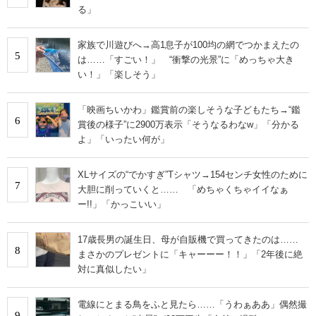
る」
家族で川遊びへ→高1息子が100均の網でつかまえたの
5
は……「すごい！」 “衝撃の光景”に「めっちゃ大き
い！」「楽しそう」
「映画ちいかわ」鑑賞前の楽しそうな子どもたち→“鑑
6
賞後の様子”に2900万表示「そうなるわなw」「分かる
よ」「いったい何が」
XLサイズの“でかすぎ”Tシャツ→154センチ女性のために
7
大胆に削っていくと…… 「めちゃくちゃイイなぁ
ー!!」「かっこいい」
17歳長男の誕生日、母が自販機で買ってきたのは……
8
まさかのプレゼントに「キャーーー！！」「2年後に絶
対に真似したい」
電線にとまる鳥をふと見たら……「うわぁああ」偶然撮
9