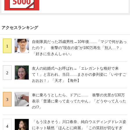
アクセスランキング
自衛隊員だった25歳男性→10年後……「マジで何があっ
1
たの？」 衝撃の“現在の姿”が180万再生「別人…？」
「好きに生きんしゃい」
友人の結婚式へお呼ばれ→「エレガントな格好で来
2
て！」と言われ、当日……まさかの参列姿に「いやすご
おおお！」「天才」【海外】
車に乗ろうとしたら、ドアに…… 衝撃の光景が130万
3
表示「普通に乗って走ってたやん」「どうやって入った
の!?」
「もう泣きそう」川口春奈、純白ウエディングドレス姿
4
にネット騒然「ほんとに綺麗」「この笑顔が切なすぎ