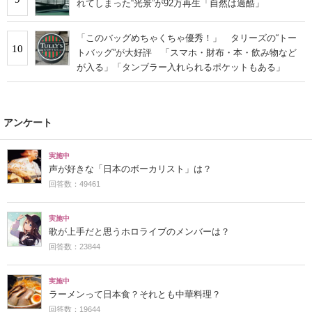
れてしまった“光景”が92万再生「自然は過酷」
「このバッグめちゃくちゃ優秀！」 タリーズの“トー
10
トバッグ”が大好評 「スマホ・財布・本・飲み物など
が入る」「タンブラー入れられるポケットもある」
アンケート
実施中
声が好きな「日本のボーカリスト」は？
回答数：49461
実施中
歌が上手だと思うホロライブのメンバーは？
回答数：23844
実施中
ラーメンって日本食？それとも中華料理？
回答数：19644