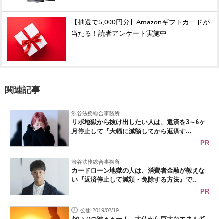
【抽選で5,000円分】Amazonギフトカードが
当たる！読者アンケート実施中
関連記事
渋谷法務総合事務所
リボ地獄から抜け出したい人は、返済を3～6ヶ
月停止して『大幅に減額してから返済す...
PR
渋谷法務総合事務所
カードローン地獄の人は、消費者金融が教えな
い『返済停止して減額・免除する方法』で...
PR
公開 2019/02/19
だいぶつ波ぁぁー！ 大仏から巨大なエネルギ