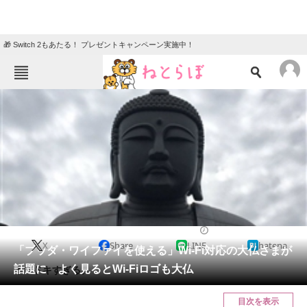
🎁 Switch 2もあたる！ プレゼントキャンペーン実施中！
ねとらぼメニュー
TOP
ニュース
エンタメ
クイズ
グルメ
地域
住まい
教育・育児
動物
リサーチ
2017/09/04 21:50（公開）
X
Share
LINE
hatena
会員記事
「ブッダ・ワイファイを使える」Wi-Fi対応の大仏さまが
話題に よく見るとWi-Fiロゴも大仏
イマドキすぎる。
メディア
目次を表示
注目記事を集めた総合ページ