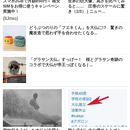
スマホ2GBで月額850円～ 格安
世界の巨大像、高さを比べてみ
SIMをお得に使うキャンペーン
ると…… 圧巻のスケールに驚
実施中！
き（1/3） | ニュー...
(IIJmio)
どうぶつのりの「フエキくん」を大仏に!? 驚きの
魔改造で思わず手を合わせたくなる...
「グラサン大仏」すっげー！ 桜とグラサン奇跡の
コラボで大仏が帝王っぽくなる | ...