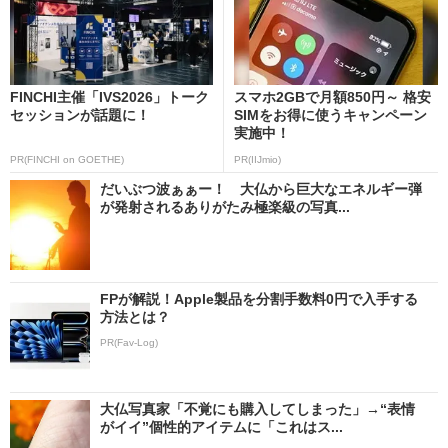
FINCHI主催「IVS2026」トーク
スマホ2GBで月額850円～ 格安
セッションが話題に！
SIMをお得に使うキャンペーン
実施中！
PR(FINCHI on GOETHE)
PR(IIJmio)
だいぶつ波ぁぁー！ 大仏から巨大なエネルギー弾
が発射されるありがたみ極楽級の写真...
FPが解説！Apple製品を分割手数料0円で入手する
方法とは？
PR(Fav-Log)
大仏写真家「不覚にも購入してしまった」→“表情
がイイ”個性的アイテムに「これはス...