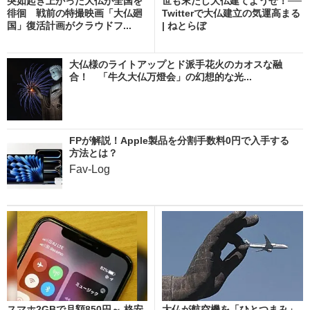
突如起き上がった大仏が全国を
世も末だし大仏建てようぜ！──
徘徊 戦前の特撮映画「大仏廻
Twitterで大仏建立の気運高まる
国」復活計画がクラウドフ...
| ねとらぼ
大仏様のライトアップとド派手花火のカオスな融
合！ 「牛久大仏万燈会」の幻想的な光...
FPが解説！Apple製品を分割手数料0円で入手する
方法とは？
Fav-Log
スマホ2GBで月額850円～ 格安
大仏が航空機を「ひとつまみ」