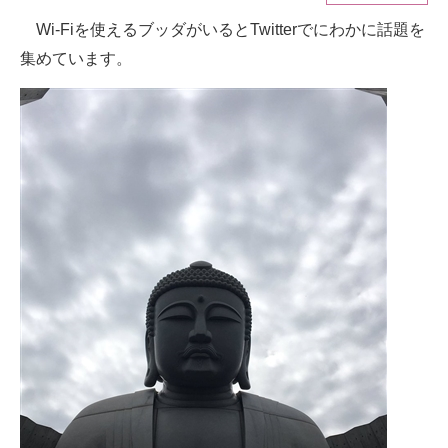
Wi-Fiを使えるブッダがいるとTwitterでにわかに話題を
ITの今と未来を見通す
集めています。
スマホと通信の最新トレンド
進化するPCとデバイスの未来
好きが集まる 比べて選べる
ビジネスと働き方のヒント
AI活用のいまが分かる
企業ITのトレンドを詳説
経営リーダーのコミュニティ
マーケ×ITの今がよく分かる
ITエンジニア向け専門サイト