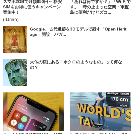
スマホ2GBで月額850円～ 格安
「あれは何ですか？」「Wi-Fiで
SIMをお得に使うキャンペーン
す」 時の止まった空間・軍艦
実施中！
島に便利だけどズコ...
(IIJmio)
Google、古代遺跡を3Dモデルで残す「Open Herit
age」開設 バガ...
大仏の額にある「ホクロのようなもの」って何な
の？