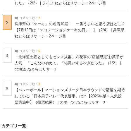
した」（2/2） | ライフ ねとらぼリサーチ：2ページ目
コメント数：
7
3
兵庫県の「ケーキ」の名店10選！ 一番うまいと思う店はどこ？
【7月12日は「デコレーションケーキの日」！】（2/4） | 兵庫県
ねとらぼリサーチ：2ページ目
コメント数：
5
4
「北海道土産としてもセンス抜群」六花亭の“店舗限定”お菓子が
人気 「こんなの初めて」「箱買いするべきだった」（1/2） |
北海道 ねとらぼリサーチ
コメント数：
3
5
【バレーボール】ネーションズリーグ日本ラウンドで活躍を期待
している「日本男子バレー代表選手」は？【2026年版・人気投
票実施中】（投票結果） | スポーツ ねとらぼリサーチ
カテゴリ一覧