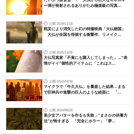
ー弾が発射されるありがたみ極楽級の写真...
公開 2019/11/18
戦災により消失した幻の特撮映画「大仏廻国」
大仏が全国を徘徊する衝撃作、リメイク...
公開 2025/11/05
大仏写真家「不覚にも購入してしまった」→“表
情がイイ”個性的アイテムに「これはス...
公開 2022/04/30
マイクラで「牛久大仏」を量産した結果→まる
で巨神兵や進撃の巨人のような絵面に 「...
公開 2024/08/26
美少女アバターを作るも失敗→“まさかの供養方
法”が怖すぎる 「完全にホラー」「夢...