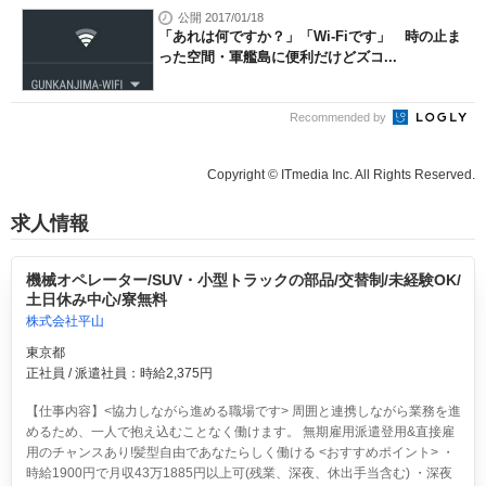
公開 2017/01/18
「あれは何ですか？」「Wi-Fiです」 時の止ま
った空間・軍艦島に便利だけどズコ...
Recommended by
Copyright © ITmedia Inc. All Rights Reserved.
求人情報
機械オペレーター/SUV・小型トラックの部品/交替制/未経験OK/
土日休み中心/寮無料
株式会社平山
東京都
正社員 / 派遣社員：時給2,375円
【仕事内容】<協力しながら進める職場です> 周囲と連携しながら業務を進
めるため、一人で抱え込むことなく働けます。 無期雇用派遣登用&直接雇
用のチャンスあり!髪型自由であなたらしく働ける <おすすめポイント> ・
時給1900円で月収43万1885円以上可(残業、深夜、休出手当含む) ・深夜