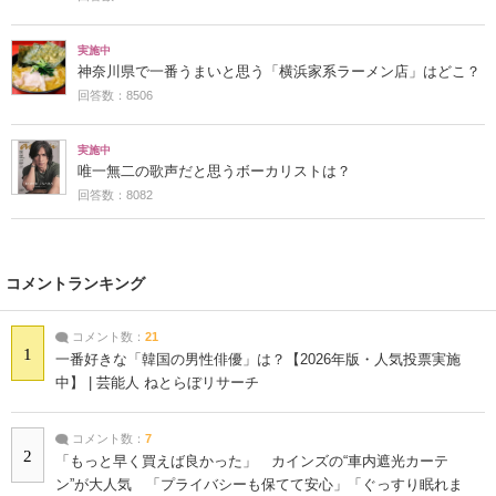
実施中
神奈川県で一番うまいと思う「横浜家系ラーメン店」はどこ？
回答数：8506
実施中
唯一無二の歌声だと思うボーカリストは？
回答数：8082
コメントランキング
コメント数：
21
1
一番好きな「韓国の男性俳優」は？【2026年版・人気投票実施
中】 | 芸能人 ねとらぼリサーチ
コメント数：
7
2
「もっと早く買えば良かった」 カインズの“車内遮光カーテ
ン”が大人気 「プライバシーも保てて安心」「ぐっすり眠れま