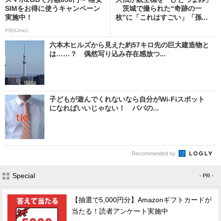
SIMをお得に使うキャンペーン
茨城で撮られた“奇跡の一
実施中！
枚”に「これはすごい」「孫...
PR(IIJmio)
六本木ヒルズから見えた約57キロ先の巨大建造物と
は……？ 偶然写り込み存在感放つ...
子どもが遊んでくれないなら自分がWi-Fiスポット
になればいいじゃない！ パパの...
Recommended by
Special
- PR -
【抽選で5,000円分】Amazonギフトカードが
当たる！読者アンケート実施中