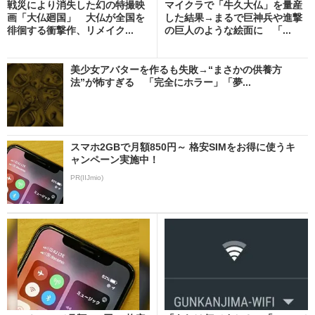
戦災により消失した幻の特撮映
マイクラで「牛久大仏」を量産
画「大仏廻国」 大仏が全国を
した結果→まるで巨神兵や進撃
徘徊する衝撃作、リメイク...
の巨人のような絵面に 「...
美少女アバターを作るも失敗→“まさかの供養方
法”が怖すぎる 「完全にホラー」「夢...
スマホ2GBで月額850円～ 格安SIMをお得に使うキ
ャンペーン実施中！
PR(IIJmio)