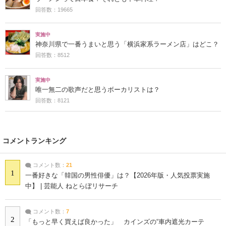
回答数：19665
実施中
神奈川県で一番うまいと思う「横浜家系ラーメン店」はどこ？
回答数：8512
実施中
唯一無二の歌声だと思うボーカリストは？
回答数：8121
コメントランキング
コメント数：
21
1
一番好きな「韓国の男性俳優」は？【2026年版・人気投票実施
中】 | 芸能人 ねとらぼリサーチ
コメント数：
7
2
「もっと早く買えば良かった」 カインズの“車内遮光カーテ