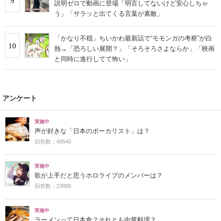
9
説明ゼロで動画に登場「明言してないけど安心しちゃ
う」「サラッと出てくる言葉が素敵」
「かなり不穏」ちいかわ最新話で“モモンガの考察”が白
10
熱→「恐ろしい展開？」「そろそろさよならか」「映画
と同時に進行してて怖い」
アンケート
実施中
声が好きな「日本のボーカリスト」は？
回答数：49540
実施中
歌が上手だと思うホロライブのメンバーは？
回答数：23888
実施中
ラーメンって日本食？それとも中華料理？