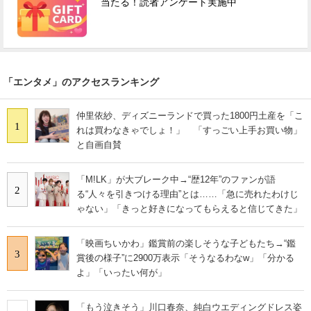
当たる！読者アンケート実施中
「エンタメ」のアクセスランキング
仲里依紗、ディズニーランドで買った1800円土産を「こ
1
れは買わなきゃでしょ！」 「すっごい上手お買い物」
と自画自賛
「M!LK」が大ブレーク中→“歴12年”のファンが語
2
る“人々を引きつける理由”とは……「急に売れたわけじ
ゃない」「きっと好きになってもらえると信じてきた」
「映画ちいかわ」鑑賞前の楽しそうな子どもたち→“鑑
3
賞後の様子”に2900万表示「そうなるわなw」「分かる
よ」「いったい何が」
「もう泣きそう」川口春奈、純白ウエディングドレス姿