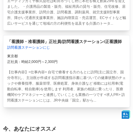
エーティブカミヤ株式会社は町田市つくし野に本社を構え創業29年を迎え
ました。 ・介護用品の製造・販売、福祉用具の貸与・販売、住宅改修、居
宅介護支援事業所、訪問介護、訪問看護、調剤薬局、就労支援B型事業
所、障がい児通所支援事業所、施設内喫茶店・売店運営、ECサイトなど幅
広いサービスを通じて地域の方の利便性を追及する介護のトータ...
「看護師・准看護師」正社員/訪問看護ステーション/正看護師
訪問看護ステーションにじ
東京都
正社員：時給2,000円～2,300円
【仕事内容】<仕事内容> 自宅で療養する方のもとに訪問(主に国立市、国
分寺市)し、主治医が作成する訪問看護指示書に基づいての健康状態のチェ
ックや療養指導、服薬管理、医療処置、身体介護など 移動には社用車(電
動自転車、軽自動車)を使用します 利用者、家族の相談に乗ったり、医療
機関やケアマネジャーと連携していくことも業務の一つです <求人PR> 訪
問看護ステーションにじは、JR中央線「国立」駅から...
今、あなたにオススメ