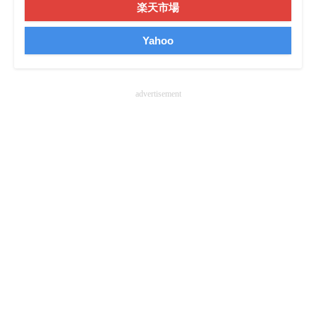
楽天市場
企業向けIT製品の総合サイト
Yahoo
IT製品の技術・比較・事例
製造業のIT導入・活用を支援
advertisement
モノづくり技術者専門サイト
エレクトロニクス専門サイト
電子設計の基本と応用
エネルギーの専門メディア
建設×テクノロジーの最前線
ちょっと気になるネットの話題