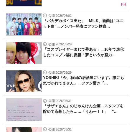
PR
公開 2026/06/01
「バカデカボイス出た」 M!LK、新曲は“ユニ
ット曲”→メンバー発表にファン歓喜...
公開 2026/05/29
「コスプレイヤーまじで夢ある」→10年で進化
したコスプレ姿に反響「夢というか努力...
公開 2026/05/29
YOSHIKI「今、秋田の居酒屋にいます。誰にも
気づかれてません」→ファン驚き「...
公開 2026/05/31
「サザエさん」のじゃんけん企画→スタンプを
貯めて応募したら……「うわー！！」 “...
公開 2026/05/31