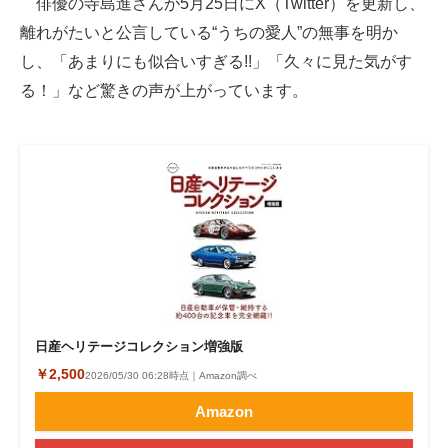
俳優の寺島進さんが5月25日にX（Twitter）を更新し、
離れがたいと公言している“うちの愛人”の無事を明か
ITの今と未来を見通す
し、「あまりにも似合いすぎる!!」「久々に見た気がす
スマホと通信の最新トレンド
る！」など驚きの声が上がっています。
進化するPCとデバイスの未来
好きが集まる 比べて選べる
ビジネスと働き方のヒント
AI活用のいまが分かる
企業ITのトレンドを詳説
経営リーダーのコミュニティ
日産ヘリテージコレクション増強版
￥2,500
2026/05/30 06:28時点｜Amazon調べ
マーケ×ITの今がよく分かる
Amazon
ITエンジニア向け専門サイト