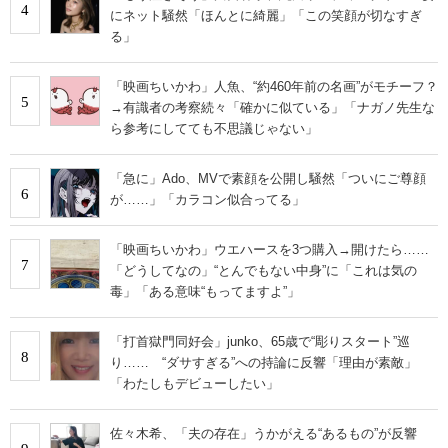
4
にネット騒然「ほんとに綺麗」「この笑顔が切なすぎ
る」
「映画ちいかわ」人魚、“約460年前の名画”がモチーフ？
5
→有識者の考察続々「確かに似ている」「ナガノ先生な
ら参考にしてても不思議じゃない」
「急に」Ado、MVで素顔を公開し騒然「ついにご尊顔
6
が……」「カラコン似合ってる」
「映画ちいかわ」ウエハースを3つ購入→開けたら……
7
「どうしてなの」“とんでもない中身”に「これは気の
毒」「ある意味“もってますよ”」
「打首獄門同好会」junko、65歳で“彫りスタート”巡
8
り…… “ダサすぎる”への持論に反響「理由が素敵」
「わたしもデビューしたい」
佐々木希、「夫の存在」うかがえる“あるもの”が反響