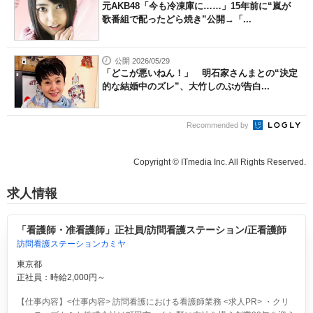
元AKB48「今も冷凍庫に……」15年前に“嵐が
歌番組で配ったどら焼き”公開→「...
公開 2026/05/29
「どこが悪いねん！」 明石家さんまとの“決定
的な結婚中のズレ”、大竹しのぶが告白...
Recommended by
Copyright © ITmedia Inc. All Rights Reserved.
求人情報
「看護師・准看護師」正社員/訪問看護ステーション/正看護師
訪問看護ステーションカミヤ
東京都
正社員：時給2,000円～
【仕事内容】<仕事内容> 訪問看護における看護師業務 <求人PR> ・クリ