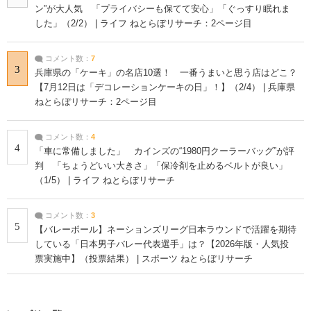
ン”が大人気 「プライバシーも保てて安心」「ぐっすり眠れま
した」（2/2） | ライフ ねとらぼリサーチ：2ページ目
コメント数：
7
3
兵庫県の「ケーキ」の名店10選！ 一番うまいと思う店はどこ？
【7月12日は「デコレーションケーキの日」！】（2/4） | 兵庫県
ねとらぼリサーチ：2ページ目
コメント数：
4
4
「車に常備しました」 カインズの“1980円クーラーバッグ”が評
判 「ちょうどいい大きさ」「保冷剤を止めるベルトが良い」
（1/5） | ライフ ねとらぼリサーチ
コメント数：
3
5
【バレーボール】ネーションズリーグ日本ラウンドで活躍を期待
している「日本男子バレー代表選手」は？【2026年版・人気投
票実施中】（投票結果） | スポーツ ねとらぼリサーチ