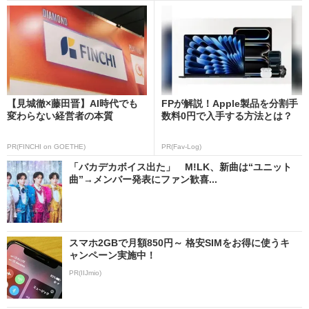
【見城徹×藤田晋】AI時代でも
FPが解説！Apple製品を分割手
変わらない経営者の本質
数料0円で入手する方法とは？
PR(FINCHI on GOETHE)
PR(Fav-Log)
「バカデカボイス出た」 M!LK、新曲は“ユニット
曲”→メンバー発表にファン歓喜...
スマホ2GBで月額850円～ 格安SIMをお得に使うキ
ャンペーン実施中！
PR(IIJmio)