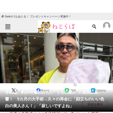
🎁 Switch 2もあたる！ プレゼントキャンペーン実施中！
ねとらぼメニュー
TOP
ニュース
エンタメ
クイズ
グルメ
地域
住まい
教育・育児
動物
リサーチ
エンタメ
2026/05/30 23:15（公開）
X
Share
LINE
hatena
会員記事
寺島進、約20年離れがたい“うちの愛人”の退院に反
響！ 5カ月の大手術→久々の再会に「顔立ちのいい色
メディア
目次を表示
白の美人さん！」「寂しいですよね」
注目記事を集めた総合ページ