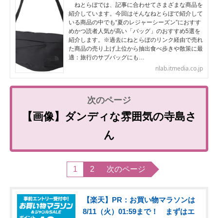
ねとらぼでは、記事に合わせてさまざまな商品を
紹介しています。今回はそんなねとらぼで紹介して
いる商品の中でも“夏のレジャーシーズン”におすす
めかつ読者人気が高い「バッグ」のおすすめ5選を
紹介します。※過去にねとらぼのリンク経由で売れ
た商品の売り上げ上位から抽出食べ歩きや散策に最
適：旅行のサブバッグにも…
nlab.itmedia.co.jp
【画像】ダンディな雰囲気の寺島さ
ん
1
2
次のページ
【楽天】PR：お買い物マラソンは
8/11（火）01:59まで！ まずはエ