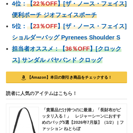
4位：
【
22％OFF
】
[ザ・ノース・フェイス]
便利ポーチ ジオフェイスポーチ
5位：
【
23％OFF
】
[ザ・ノース・フェイス]
ショルダーバッグ Pyrenees Shoulder S
担当者オススメ：
【
36％OFF
】
[クロック
ス] サンダル バヤバンド クロッグ
【Amazon】本日の割引き商品をチェックする！
読者に人気のアイテムはこちら！
「貴重品だけ持つのに最適」「長財布がピ
ッタリ入る！」 レジャーシーンにおすす
めのバッグ5選【2026年7月版】（1/2） | フ
ァッション ねとらぼ