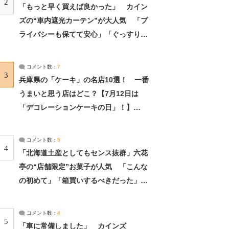
2
「もっと早く買えば良かった」 カイン
ズの“車内遮光カーテン”が大人気 「プ
ライバシーも保てて安心」「ぐっすり眠
れました」（2/2） | ライフ ねとらぼリ
サーチ：2ページ目
コメント数：
7
3
兵庫県の「ケーキ」の名店10選！ 一番
うまいと思う店はどこ？【7月12日は
「デコレーションケーキの日」！】
（2/4） | 兵庫県 ねとらぼリサーチ：2ペ
ージ目
コメント数：
5
4
「北海道土産としてもセンス抜群」六花
亭の“店舗限定”お菓子が人気 「こんな
の初めて」「箱買いするべきだった」
（1/2） | 北海道 ねとらぼリサーチ
コメント数：
4
5
「車に常備しました」 カインズ