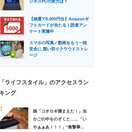
ジネスPCの実力は？
門メディア
建設×テクノロジーの最前線
【抽選で5,000円分】Amazonギ
フトカードが当たる！読者アン
ケート実施中
スマホの写真／動画をもう一段
安全に 買い切りクラウドストレ
ージ
「ライフスタイル」のアクセスラン
キング
1
娘「コオロギ捕まえた！」虫
かごの中をのぞくと……「い
やぁぁあ！！！」“衝撃事