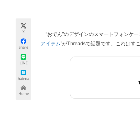
モノづくり技術者専門サイト
エレクトロ
X
“おでん”のデザインのスマートフォンケー
ちょっと気になるネットの話題
アイテム
”がThreadsで話題です。これは
Share
LINE
hatena
Home