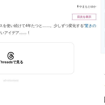
ニクス専門サイト
電子設計の基本と応用
エネルギーの専
やまもとゆか
目次を表示
スを使い続けて4年たつと……。少しずつ変化する“
驚きの
すごいアイデア……！
Threadsで見る
advertisement