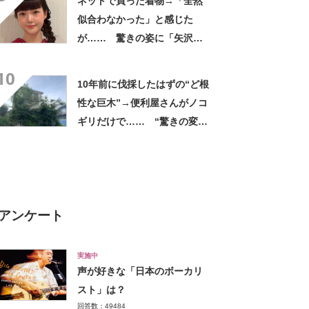
ネットで買った着物→「全然
似合わなかった」と感じた
が…… 驚きの姿に「矢沢あ
い作品から飛び出してきたの
10
かと」「どんどん着てほし
10年前に伐採したはずの“ど根
い」
性な巨木”→便利屋さんがノコ
ギリだけで…… “驚きの変
化”に反響
アンケート
実施中
声が好きな「日本のボーカリ
スト」は？
回答数：49484