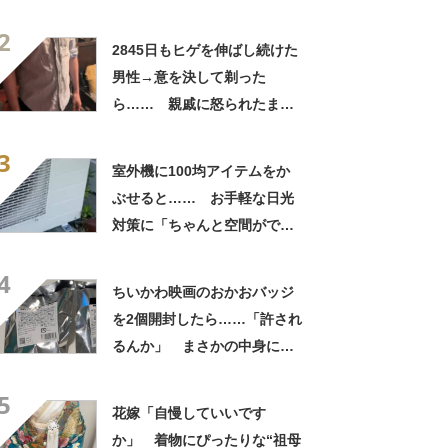
実”が160万再生「知らぬが
2
仏」
2845日もヒゲを伸ばし続けた
男性→意を決して剃った
ら…… 親戚に怒られたまさ
かの理由に「えぇwwwそんな
3
ぁ」「どんまいです」
室外機に100均アイテムをか
ぶせると…… お手軽な日光
対策に「ちゃんと空間ができ
てグー」「これで楽します」
4
ちいかわ映画のおかおバッジ
を2個開封したら……「許され
るんか」 まさかの中身に
「そんなことある!?」「大当
5
たりだ……な！」
花嫁「自慢していいです
か」 着物にぴったりな“祖母