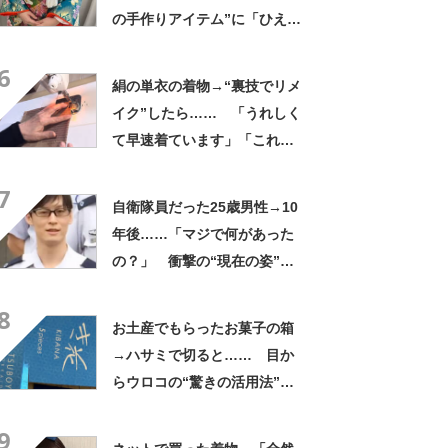
の手作りアイテム”に「ひえ
ー！」「センスが素晴らし
6
い」「モデルさんかと」
絹の単衣の着物→“裏技でリメ
イク”したら…… 「うれしく
て早速着ています」「これか
ら作ります」
7
自衛隊員だった25歳男性→10
年後……「マジで何があった
の？」 衝撃の“現在の姿”が
180万再生「別人…？」「好
8
きに生きんしゃい」
お土産でもらったお菓子の箱
→ハサミで切ると…… 目か
らウロコの“驚きの活用法”に
「知らなかった…」「発想力
9
が羨ましい」