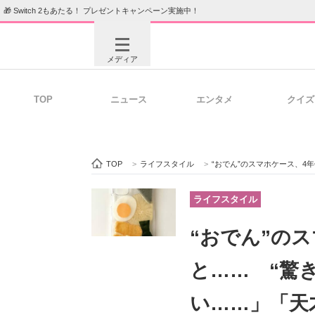
🎁 Switch 2もあたる！ プレゼントキャンペーン実施中！
メディア
TOP
ニュース
エンタメ
クイズ
注目記事を集めた総合ページ
ITの今
TOP
>
ライフスタイル
>
“おでん”のスマホケース、4
ビジネスと働き方のヒント
AI活用
ライフスタイル
“おでん”の
ITエンジニア向け専門サイト
企業向けI
と…… “驚
い……」「天