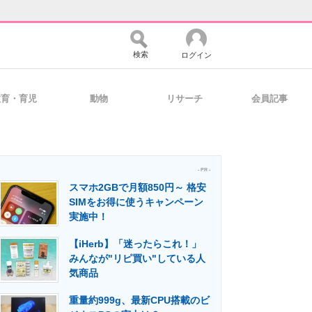
検索
ログイン
教育・育児
動物
リサーチ
会員記事
バイスの未来
好きが集まる 比べて選べる
- PR -
スマホ2GBで月額850円～ 格安
コミュニティ
マーケ×ITの今がよく分かる
SIMをお得に使うキャンペーン
実施中！
【iHerb】「迷ったらこれ！」
・活用を支援
みんなが"リピ買い"している人
気商品
重量約999g、最新CPU搭載のビ