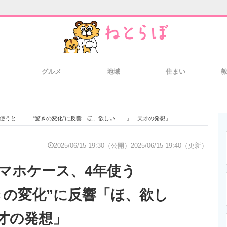
グルメ
地域
住まい
と未来を見通す
スマホと通信の最新トレンド
進化するPCとデ
年使うと…… “驚きの変化”に反響「ほ、欲しい……」「天才の発想」
のいまが分かる
企業ITのトレンドを詳説
経営リーダーの
2025/06/15 19:30（公開）
2025/06/15 19:40（更新）
スマホケース、4年使う
T製品の総合サイト
IT製品の技術・比較・事例
製造業のIT導入
きの変化”に反響「ほ、欲し
才の発想」