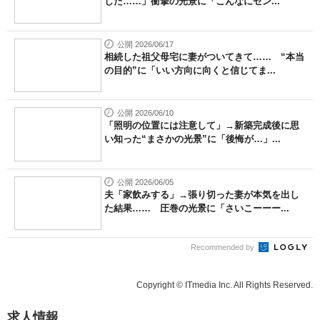
した……」衝撃の光景に「こんなにセン...
公開 2026/06/17
相続した祖父母宅に妻がついてきて…… “本当
の目的”に「いい方向に向くと信じてま...
公開 2026/06/10
「照明の位置には注意して」→新築完成後に思
い知った“まさかの光景”に「後悔が…」...
公開 2026/06/05
夫「家飲みする」→張り切った妻が本気を出し
た結果…… 圧巻の光景に「さいこーーー...
Recommended by
Copyright © ITmedia Inc. All Rights Reserved.
求人情報