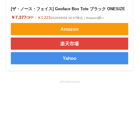
企業向けIT製品の総合サイト
[ザ・ノース・フェイス] Geoface Box Tote ブラック ONESIZE
￥7,377
OFF：
￥1,223
2026/06/09 16:57時点｜Amazon調べ
IT製品の技術・比較・事例
Amazon
製造業のIT導入・活用を支援
楽天市場
モノづくり技術者専門サイト
Yahoo
エレクトロニクス専門サイト
電子設計の基本と応用
advertisement
エネルギーの専門メディア
建設×テクノロジーの最前線
ちょっと気になるネットの話題