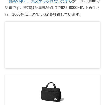
新築の家に、義父からされたいたずら
が、Instagramで
話題です。投稿は記事執筆時点で62万8000回以上再生さ
ITの今と未来を見通す
れ、1600件以上の“いいね”を獲得しています。
スマホと通信の最新トレンド
進化するPCとデバイスの未来
好きが集まる 比べて選べる
ビジネスと働き方のヒント
AI活用のいまが分かる
企業ITのトレンドを詳説
経営リーダーのコミュニティ
マーケ×ITの今がよく分かる
ITエンジニア向け専門サイト