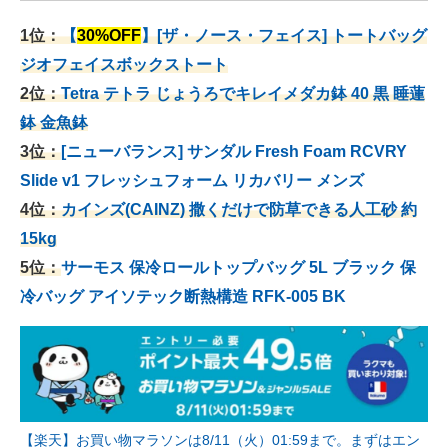
1位：
【
30%OFF
】[ザ・ノース・フェイス] トートバッグ
ジオフェイスボックストート
2位：
Tetra テトラ じょうろでキレイメダカ鉢 40
黒 睡蓮
鉢 金魚鉢
3位：
[ニューバランス] サンダル Fresh Foam RCVRY
Slide v1 フレッシュフォーム リカバリー メンズ
4位：
カインズ(CAINZ) 撒くだけで防草できる人工砂 約
15kg
5位：
サーモス 保冷ロールトップバッグ 5L ブラック 保
冷バッグ アイソテック断熱構造 RFK-005 BK
【楽天】お買い物マラソンは8/11（火）01:59まで。まずはエン