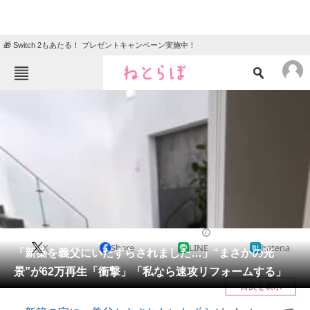
🎁 Switch 2もあたる！ プレゼントキャンペーン実施中！
ねとらぼメニュー
TOP
ニュース
エンタメ
クイズ
グルメ
地域
住まい
教育・育児
動物
リサーチ
ライフスタイル
2026/06/11 07:15（公開）
X
Share
LINE
hatena
会員記事
「新築を義父にいたずらされました…」“まさかの光
景”が62万再生「衝撃」「私なら速攻リフォームする」
メディア
目次を表示
注目記事を集めた総合ページ