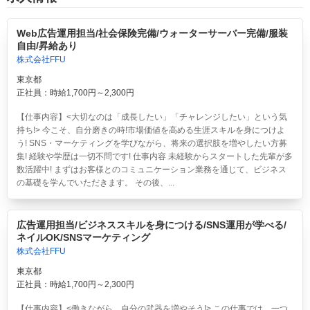
Web広告運用担当/社会保険完備/ウォーターサーバー完備/服装
自由/昇給あり
株式会社FFU
東京都
正社員：時給1,700円～2,300円
【仕事内容】<大切なのは「成長したい」「チャレンジしたい」という気
持ち!> 今こそ、自分磨きの時!市場価値を高める生涯スキルを身につけよ
う! SNS・マーケティングを学びながら、将来の選択肢を増やしたい方募
集! 経験や学歴は一切不問です! 仕事内容 未経験からスタートした先輩が多
数活躍中! まずはお客様とのコミュニケーション業務を通じて、ビジネス
の基礎を学んでいただきます。 その後、...
広告運用担当/ビジネススキルを身につける/SNS運用が学べる/
ネイルOK/SNSマーケティング
株式会社FFU
東京都
正社員：時給1,700円～2,300円
【仕事内容】<働きながら、自分の武器を増やそう!> この仕事では、一つ