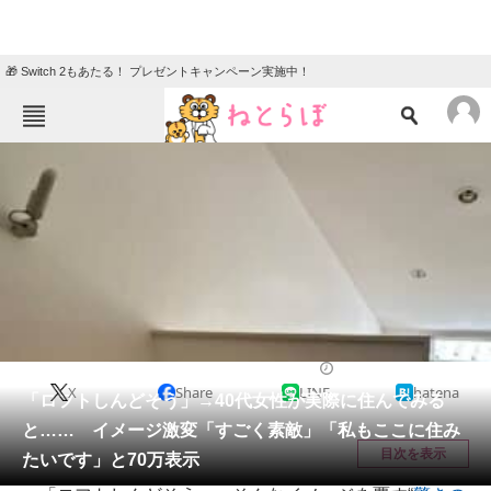
🎁 Switch 2もあたる！ プレゼントキャンペーン実施中！
ねとらぼメニュー
TOP
ニュース
エンタメ
クイズ
グルメ
地域
住まい
教育・育児
動物
リサーチ
住まい
2026/05/11 19:20（公開）
X
Share
LINE
hatena
会員記事
「ロフトしんどそう」→40代女性が実際に住んでみる
と…… イメージ激変「すごく素敵」「私もここに住み
メディア
目次を表示
たいです」と70万表示
注目記事を集めた総合ページ