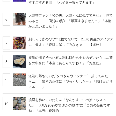
すすごすぎる!!!」「ハイター買ってきます」
大野智ファン「私の夫、大野くんに似てて幸せ」→見て
6
みると…… ‟驚きの姿”に「最高すぎません？」「本物
かと思いました！」
刺しゅう糸の“クズ”は捨てないで→218万再生のアイデア
7
に「天才」「絶対に試してみなきゃ！」【海外】
新潟の海で拾った石→割れ目から中をのぞいたら……驚
8
きの中身に「本当にあるんですね！」「お宝だ」
道端に落ちていた“タコさんウインナー”→拾ってみた
9
ら…… 驚きの正体に「びっくりした～」「焦げ目がリ
アル……」
浜辺を歩いていたら→「なんかすごいの拾っちゃっ
10
た」 380万表示の“まさかの物体”に「自然の芸術です
ね」「本当に奇跡的」