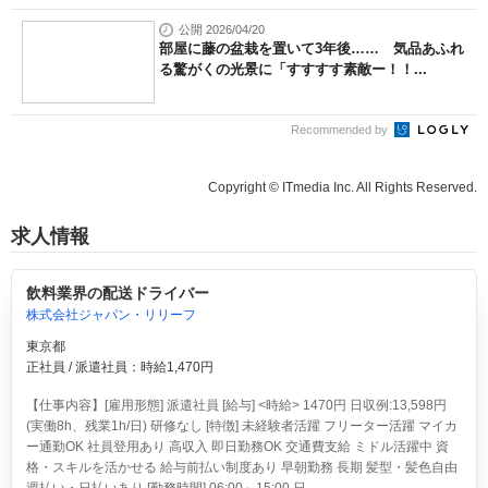
公開 2026/04/20
部屋に藤の盆栽を置いて3年後…… 気品あふれ
る驚がくの光景に「すすすす素敵ー！！...
Recommended by
Copyright © ITmedia Inc. All Rights Reserved.
求人情報
飲料業界の配送ドライバー
株式会社ジャパン・リリーフ
東京都
正社員 / 派遣社員：時給1,470円
【仕事内容】[雇用形態] 派遣社員 [給与] <時給> 1470円 日収例:13,598円
(実働8h、残業1h/日) 研修なし [特徴] 未経験者活躍 フリーター活躍 マイカ
ー通勤OK 社員登用あり 高収入 即日勤務OK 交通費支給 ミドル活躍中 資
格・スキルを活かせる 給与前払い制度あり 早朝勤務 長期 髪型・髪色自由