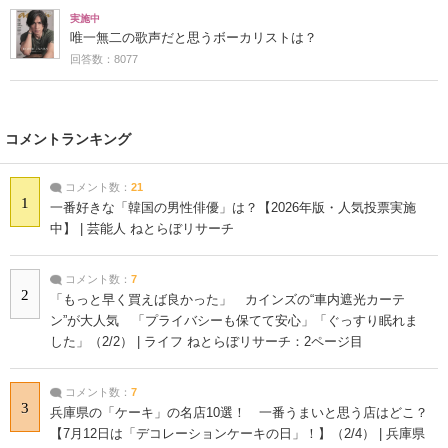
実施中
唯一無二の歌声だと思うボーカリストは？
回答数：8077
コメントランキング
コメント数：
21
1
一番好きな「韓国の男性俳優」は？【2026年版・人気投票実施
中】 | 芸能人 ねとらぼリサーチ
コメント数：
7
2
「もっと早く買えば良かった」 カインズの“車内遮光カーテ
ン”が大人気 「プライバシーも保てて安心」「ぐっすり眠れま
した」（2/2） | ライフ ねとらぼリサーチ：2ページ目
コメント数：
7
3
兵庫県の「ケーキ」の名店10選！ 一番うまいと思う店はどこ？
【7月12日は「デコレーションケーキの日」！】（2/4） | 兵庫県