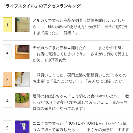
「ライフスタイル」のアクセスランキング
メルカリで買った商品が到着→封筒を開けようとした
1
ら…… 650万表示のありえない光景に「完全に想定外
すぎて笑った」「何者？」
夫が買ってきた赤福→開けたら…… まさかの中身に
2
「お店に電話してしまいそう」「さすがに初めて見まし
た笑」と107万表示
「即買いしました」羽田空港で衝動買いした“まさかの
3
お土産”に「見たことない！」「みんなに自慢したい」
近所のおばあちゃん「こう切ると食べやすいよ〜」→教
4
わった“スイカの切り方”を試してみると…… 目からウ
ロコの光景に「やってみます」
ユニクロで買った『HUNTER×HUNTER』Tシャツ→輪
5
ゴムで縛って放置したら…… まさかの光景に「すすす