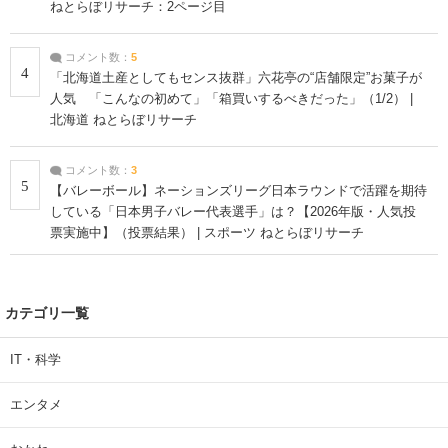
ねとらぼリサーチ：2ページ目
コメント数：
5
4
「北海道土産としてもセンス抜群」六花亭の“店舗限定”お菓子が
人気 「こんなの初めて」「箱買いするべきだった」（1/2） |
北海道 ねとらぼリサーチ
コメント数：
3
5
【バレーボール】ネーションズリーグ日本ラウンドで活躍を期待
している「日本男子バレー代表選手」は？【2026年版・人気投
票実施中】（投票結果） | スポーツ ねとらぼリサーチ
カテゴリ一覧
IT・科学
エンタメ