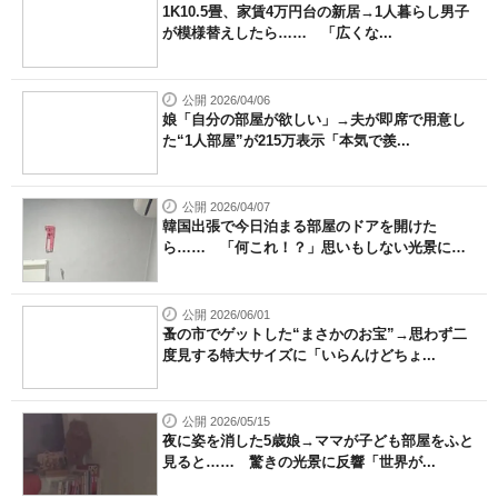
1K10.5畳、家賃4万円台の新居→1人暮らし男子
が模様替えしたら…… 「広くな...
公開 2026/04/06
娘「自分の部屋が欲しい」→夫が即席で用意し
た“1人部屋”が215万表示「本気で羨...
公開 2026/04/07
韓国出張で今日泊まる部屋のドアを開けた
ら…… 「何これ！？」思いもしない光景に
衝...
公開 2026/06/01
蚤の市でゲットした“まさかのお宝”→思わず二
度見する特大サイズに「いらんけどちょ...
公開 2026/05/15
夜に姿を消した5歳娘→ママが子ども部屋をふと
見ると…… 驚きの光景に反響「世界が...