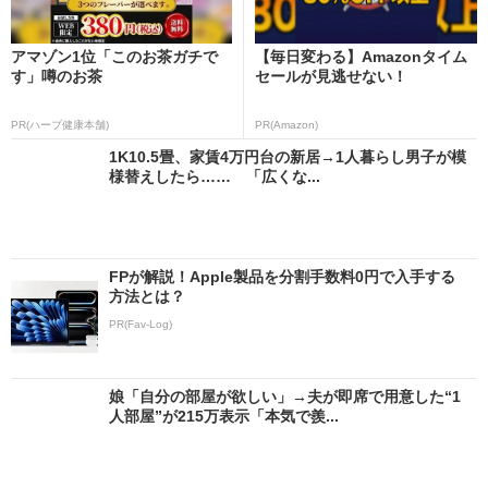
アマゾン1位「このお茶ガチで
【毎日変わる】Amazonタイム
す」噂のお茶
セールが見逃せない！
PR(ハーブ健康本舗)
PR(Amazon)
1K10.5畳、家賃4万円台の新居→1人暮らし男子が模
様替えしたら…… 「広くな...
FPが解説！Apple製品を分割手数料0円で入手する
方法とは？
PR(Fav-Log)
娘「自分の部屋が欲しい」→夫が即席で用意した“1
人部屋”が215万表示「本気で羨...