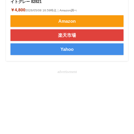
イトグレー 82821
企業向けIT製品の総合サイト
￥4,800
2026/05/08 16:59時点｜Amazon調べ
IT製品の技術・比較・事例
Amazon
製造業のIT導入・活用を支援
楽天市場
モノづくり技術者専門サイト
Yahoo
エレクトロニクス専門サイト
電子設計の基本と応用
advertisement
エネルギーの専門メディア
建設×テクノロジーの最前線
ちょっと気になるネットの話題