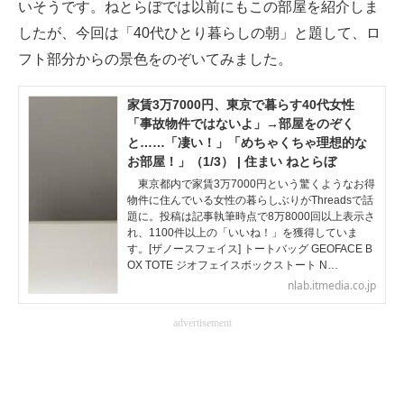
いそうです。ねとらぼでは以前にもこの部屋を紹介しま
したが、今回は「40代ひとり暮らしの朝」と題して、ロ
フト部分からの景色をのぞいてみました。
家賃3万7000円、東京で暮らす40代女性
「事故物件ではないよ」→部屋をのぞく
と……「凄い！」「めちゃくちゃ理想的な
お部屋！」（1/3） | 住まい ねとらぼ
東京都内で家賃3万7000円という驚くようなお得
物件に住んでいる女性の暮らしぶりがThreadsで話
題に。投稿は記事執筆時点で8万8000回以上表示さ
れ、1100件以上の「いいね！」を獲得していま
す。[ザノースフェイス] トートバッグ GEOFACE B
OX TOTE ジオフェイスボックストート N…
nlab.itmedia.co.jp
advertisement