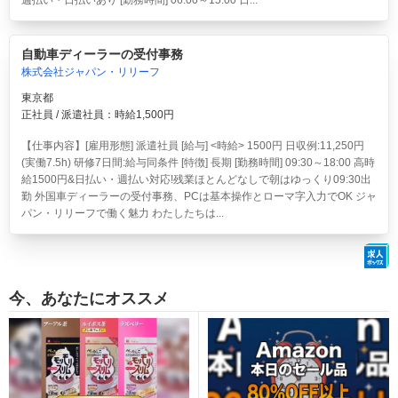
週払い・日払いあり [勤務時間] 06:00～15:00 日...
自動車ディーラーの受付事務
株式会社ジャパン・リリーフ
東京都
正社員 / 派遣社員：時給1,500円
【仕事内容】[雇用形態] 派遣社員 [給与] <時給> 1500円 日収例:11,250円
(実働7.5h) 研修7日間:給与同条件 [特徴] 長期 [勤務時間] 09:30～18:00 高時
給1500円&日払い・週払い対応!残業ほとんどなしで朝はゆっくり09:30出
勤 外国車ディーラーの受付事務、PCは基本操作とローマ字入力でOK ジャ
パン・リリーフで働く魅力 わたしたちは...
今、あなたにオススメ