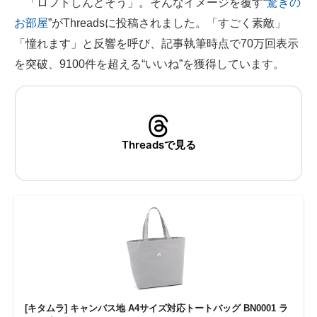
「ロフトしんどそう」。そんなイメージを覆す“
驚きの
お部屋
”がThreadsに投稿されました。「すごく素敵」
ITの今と未来を見通す
「憧れます」と反響を呼び、記事執筆時点で70万回表示
スマホと通信の最新トレンド
を突破、9100件を超える“いいね”を獲得しています。
進化するPCとデバイスの未来
好きが集まる 比べて選べる
Threadsで見る
ビジネスと働き方のヒント
AI活用のいまが分かる
企業ITのトレンドを詳説
経営リーダーのコミュニティ
マーケ×ITの今がよく分かる
ITエンジニア向け専門サイト
[キタムラ] キャンバス地 A4サイズ対応トートバッグ BN0001 ラ