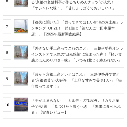
6
る“京都の老舗料亭が作るちりめんナッツ”が人気！
「オシャレな味！」「甘しょっぱくておいしい！」
【都民に聞いた】「買ってきてほしい新潟のお土産」ラ
7
ンキングTOP21！ 第1位は「笹だんご（田中屋本
店）」【2026年最新調査結果】
「外さない手土産ってこれのこと」 三越伊勢丹オンラ
8
インストアで人気の“日光銘菓”に集まった声！「軽い食
感とほんのりバター味」「いつも1枚じゃ終われない」
「昔から京都土産といえばこれ」 三越伊勢丹で買え
9
る“京都銘菓”が大好評 「上品な甘みで美味しい」「毎
年買ってます！」
「手が止まらない」 カルディの“192円カリカリお菓
10
子”が話題 「見つけたら買うべき」「無限に食べられ
る」【実食レビュー】