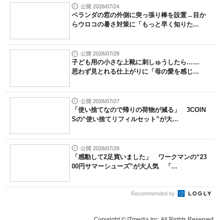
公開 2026/07/24
ベランダの窓の外側に突っ張り棒を設置→目か
らウロコの暑さ対策に「もっと早く知りた...
公開 2026/07/28
子ども用の小さな上靴に刺しゅうしたら……
思わず見とれる仕上がりに「母の愛を感じ...
公開 2026/07/27
「使い捨てなので帰りの荷物が減る」 3COIN
Sの“使い捨てリフィルセット”が大...
公開 2026/07/28
「感動して2足買いました」 ワークマンの“23
00円サマーシューズ”が大人気 「...
Recommended by
Copyright © ITmedia Inc. All Rights Reserved.