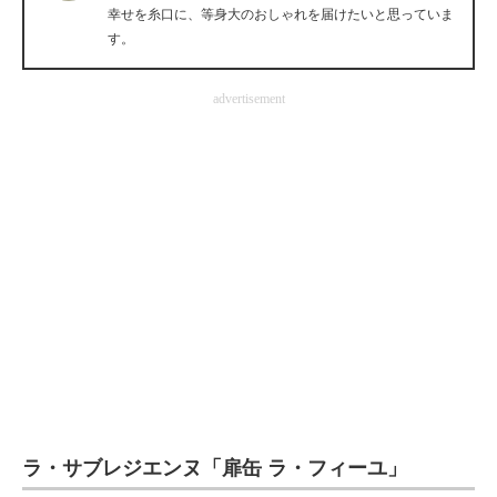
幸せを糸口に、等身大のおしゃれを届けたいと思っていま
企業向けIT製品の総合サイト
す。
IT製品の技術・比較・事例
advertisement
製造業のIT導入・活用を支援
モノづくり技術者専門サイト
エレクトロニクス専門サイト
電子設計の基本と応用
エネルギーの専門メディア
建設×テクノロジーの最前線
ちょっと気になるネットの話題
ラ・サブレジエンヌ「扉缶 ラ・フィーユ」