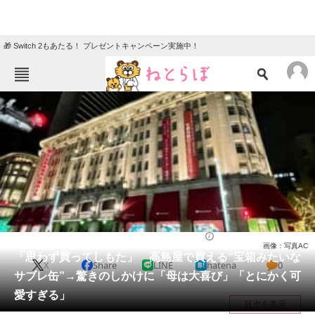
🎁 Switch 2もあたる！ プレゼントキャンペーン実施中！
ねとらぼメニュー
TOP
ニュース
エンタメ
クイズ
グルメ
地域
住まい
教育・育児
動物
リサーチ
お菓子
2026/05/11 15:20（公開）
画像：写真AC
会員記事
「思わず買ってしもた」 高島屋で買える“宝箱みたいな
X
Share
LINE
hatena
0
サブレ缶”→驚きのしかけに「母は大喜び」「とにかく可
メディア
愛すぎる」
目次を表示
注目記事を集めた総合ページ