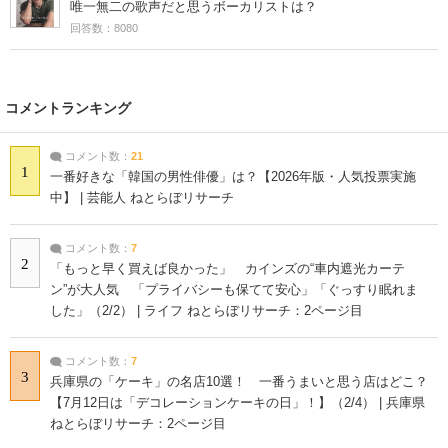
唯一無二の歌声だと思うボーカリストは？
回答数：8080
コメントランキング
コメント数：
21
1
一番好きな「韓国の男性俳優」は？【2026年版・人気投票実施
中】 | 芸能人 ねとらぼリサーチ
コメント数：
7
2
「もっと早く買えば良かった」 カインズの“車内遮光カーテ
ン”が大人気 「プライバシーも保てて安心」「ぐっすり眠れま
した」（2/2） | ライフ ねとらぼリサーチ：2ページ目
コメント数：
7
3
兵庫県の「ケーキ」の名店10選！ 一番うまいと思う店はどこ？
【7月12日は「デコレーションケーキの日」！】（2/4） | 兵庫県
ねとらぼリサーチ：2ページ目