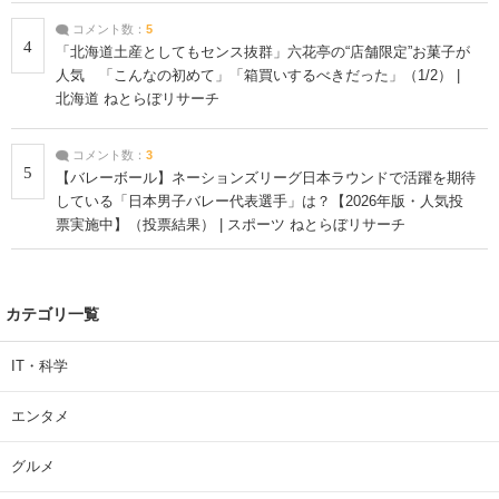
コメント数：
5
4
「北海道土産としてもセンス抜群」六花亭の“店舗限定”お菓子が
人気 「こんなの初めて」「箱買いするべきだった」（1/2） |
北海道 ねとらぼリサーチ
コメント数：
3
5
【バレーボール】ネーションズリーグ日本ラウンドで活躍を期待
している「日本男子バレー代表選手」は？【2026年版・人気投
票実施中】（投票結果） | スポーツ ねとらぼリサーチ
カテゴリ一覧
IT・科学
エンタメ
グルメ