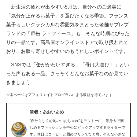
新生活の疲れが出やすい5月は、自分へのご褒美に
ITの今と未来を見通す
「気分が上がるお菓子」を選びたくなる季節。フランス
菓子らしいクラシカルな雰囲気をまとった老舗サブレブ
スマホと通信の最新トレンド
ランドの「扉缶 ラ・フィーユ」も、そんな時期にぴった
進化するPCとデバイスの未来
りの一品です。高島屋オンラインストアで取り扱われて
おり、お取り寄せしやすいのもうれしいポイントです。
好きが集まる 比べて選べる
SNSでは「缶がかわいすぎる」「母は大喜び！」とい
ビジネスと働き方のヒント
った声もある一品。さっそくどんなお菓子なのか見てい
AI活用のいまが分かる
きましょう！
企業ITのトレンドを詳説
※本ページはアフィリエイトプログラムによる収益を得ています
経営リーダーのコミュニティ
筆者：あおいあめ
マーケ×ITの今がよく分かる
"自分らしく心地いいおしゃれ"をモットーに、等身大で楽
しめるファッションを中心にピックアップするライターで
ITエンジニア向け専門サイト
す。休日はコーヒーと固めプリンでひと息。そんな小さな