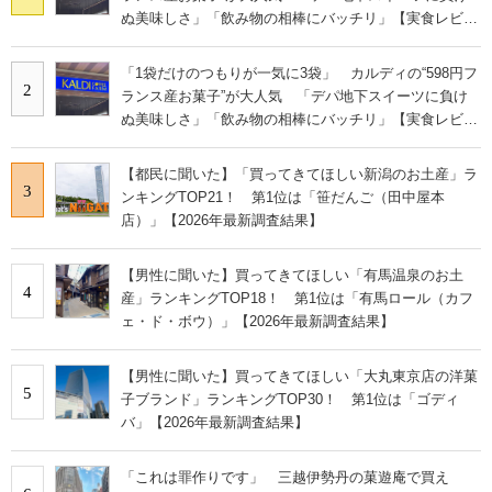
ぬ美味しさ」「飲み物の相棒にバッチリ」【実食レビュ
ー】
「1袋だけのつもりが一気に3袋」 カルディの“598円フ
2
ランス産お菓子”が大人気 「デパ地下スイーツに負け
ぬ美味しさ」「飲み物の相棒にバッチリ」【実食レビュ
ー】
【都民に聞いた】「買ってきてほしい新潟のお土産」ラ
3
ンキングTOP21！ 第1位は「笹だんご（田中屋本
店）」【2026年最新調査結果】
【男性に聞いた】買ってきてほしい「有馬温泉のお土
4
産」ランキングTOP18！ 第1位は「有馬ロール（カフ
ェ・ド・ボウ）」【2026年最新調査結果】
【男性に聞いた】買ってきてほしい「大丸東京店の洋菓
5
子ブランド」ランキングTOP30！ 第1位は「ゴディ
バ」【2026年最新調査結果】
「これは罪作りです」 三越伊勢丹の菓遊庵で買え