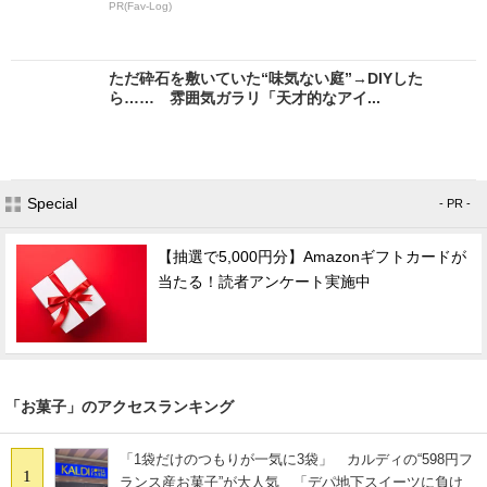
PR(Fav-Log)
ただ砕石を敷いていた“味気ない庭”→DIYした
ら…… 雰囲気ガラリ「天才的なアイ...
Special
- PR -
【抽選で5,000円分】Amazonギフトカードが
当たる！読者アンケート実施中
「お菓子」のアクセスランキング
「1袋だけのつもりが一気に3袋」 カルディの“598円フ
1
ランス産お菓子”が大人気 「デパ地下スイーツに負け