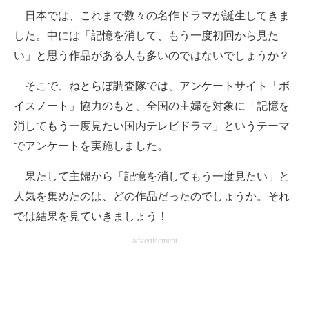
日本では、これまで数々の名作ドラマが誕生してきま
ITの今と未来を見通す
した。中には「記憶を消して、もう一度初回から見た
い」と思う作品がある人も多いのではないでしょうか？
スマホと通信の最新トレンド
そこで、ねとらぼ調査隊では、アンケートサイト「ボ
進化するPCとデバイスの未来
イスノート」協力のもと、全国の主婦を対象に「記憶を
好きが集まる 比べて選べる
消してもう一度見たい国内テレビドラマ」というテーマ
でアンケートを実施しました。
ビジネスと働き方のヒント
果たして主婦から「記憶を消してもう一度見たい」と
AI活用のいまが分かる
人気を集めたのは、どの作品だったのでしょうか。それ
企業ITのトレンドを詳説
では結果を見ていきましょう！
経営リーダーのコミュニティ
advertisement
マーケ×ITの今がよく分かる
ITエンジニア向け専門サイト