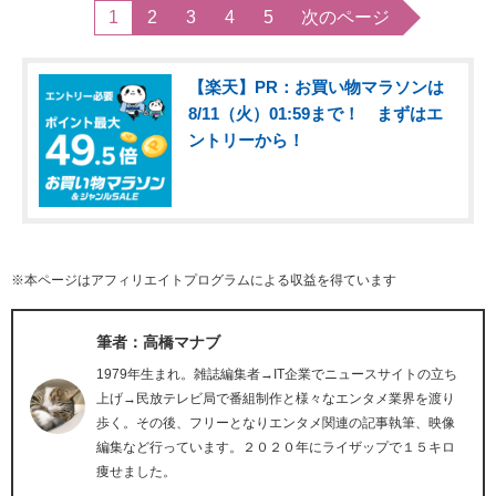
1
2
3
4
5
次のページ
【楽天】PR：お買い物マラソンは
8/11（火）01:59まで！ まずはエ
ントリーから！
※本ページはアフィリエイトプログラムによる収益を得ています
筆者：高橋マナブ
1979年生まれ。雑誌編集者→IT企業でニュースサイトの立ち
上げ→民放テレビ局で番組制作と様々なエンタメ業界を渡り
歩く。その後、フリーとなりエンタメ関連の記事執筆、映像
編集など行っています。２０２０年にライザップで１５キロ
痩せました。