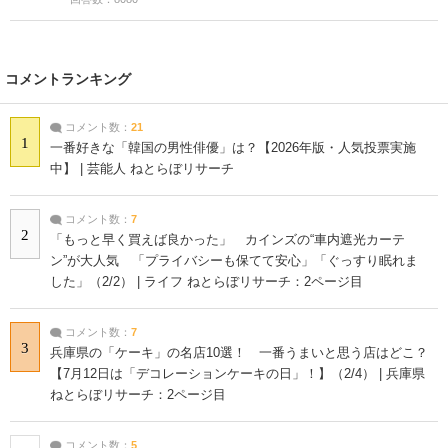
コメントランキング
コメント数：
21
1
一番好きな「韓国の男性俳優」は？【2026年版・人気投票実施
中】 | 芸能人 ねとらぼリサーチ
コメント数：
7
2
「もっと早く買えば良かった」 カインズの“車内遮光カーテ
ン”が大人気 「プライバシーも保てて安心」「ぐっすり眠れま
した」（2/2） | ライフ ねとらぼリサーチ：2ページ目
コメント数：
7
3
兵庫県の「ケーキ」の名店10選！ 一番うまいと思う店はどこ？
【7月12日は「デコレーションケーキの日」！】（2/4） | 兵庫県
ねとらぼリサーチ：2ページ目
コメント数：
5