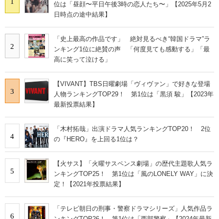
1
位は「昼顔〜平日午後3時の恋人たち〜」【2025年5月2
日時点の途中結果】
「史上最高の作品です」 絶対見るべき“韓国ドラマ”ラ
2
ンキング1位に絶賛の声 「何度見ても感動する」「最
高に笑って泣ける」
【VIVANT】TBS日曜劇場「ヴィヴァン」で好きな登場
3
人物ランキングTOP29！ 第1位は「黒須 駿」【2023年
最新投票結果】
「木村拓哉」出演ドラマ人気ランキングTOP20！ 2位
4
の『HERO』を上回る1位は？
【火サス】「火曜サスペンス劇場」の歴代主題歌人気ラ
5
ンキングTOP25！ 第1位は「風のLONELY WAY」に決
定！【2021年投票結果】
「テレビ朝日の刑事・警察ドラマシリーズ」人気作品ラ
6
ンキングTOP26！ 第1位は「西部警察」【2024年最新