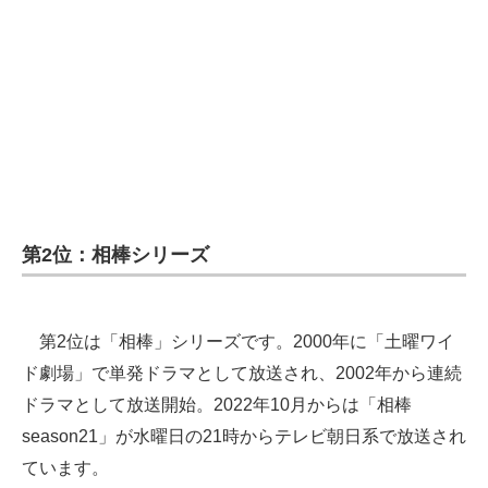
企業向けIT製品の総合サイト
IT製品の技術・比較・事例
製造業のIT導入・活用を支援
モノづくり技術者専門サイト
エレクトロニクス専門サイト
第2位：相棒シリーズ
電子設計の基本と応用
エネルギーの専門メディア
第2位は「相棒」シリーズです。2000年に「土曜ワイ
建設×テクノロジーの最前線
ド劇場」で単発ドラマとして放送され、2002年から連続
ちょっと気になるネットの話題
ドラマとして放送開始。2022年10月からは「相棒
season21」が水曜日の21時からテレビ朝日系で放送され
ています。