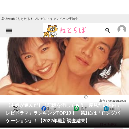
🎁 Switch 2もあたる！ プレゼントキャンペーン実施中！
ねとらぼメニュー
TOP
ニュース
エンタメ
クイズ
グルメ
地域
住まい
教育・育児
動物
リサーチ
ドラマ
2022/12/20 19:45（公開）
出典：Amazon.co.jp
会員記事
【主婦が選んだ】「記憶を消してもう一度見たい国内テ
X
Share
LINE
hatena
レビドラマ」ランキングTOP10！ 第1位は「ロングバ
メディア
ケーション」！【2022年最新調査結果】
目次を表示
注目記事を集めた総合ページ