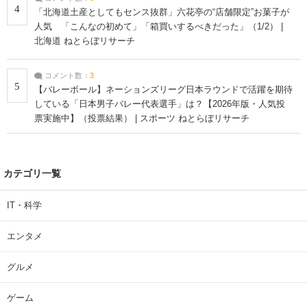
4
「北海道土産としてもセンス抜群」六花亭の“店舗限定”お菓子が
人気 「こんなの初めて」「箱買いするべきだった」（1/2） |
北海道 ねとらぼリサーチ
コメント数：
3
5
【バレーボール】ネーションズリーグ日本ラウンドで活躍を期待
している「日本男子バレー代表選手」は？【2026年版・人気投
票実施中】（投票結果） | スポーツ ねとらぼリサーチ
カテゴリ一覧
IT・科学
エンタメ
グルメ
ゲーム