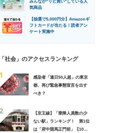
みんなが"リピ買い"している人
門メディア
建設×テクノロジーの最前線
気商品
【抽選で5,000円分】Amazonギ
フトカードが当たる！読者アン
ケート実施中
「社会」のアクセスランキング
1
感染者「連日50人超」の東京
都、再び緊急事態宣言を出す
べき？
2
【京王線】「乗降人員数の少
ない駅」ランキング！ 第1位
は「府中競馬正門前」【10月