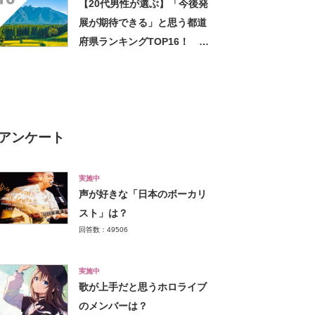
【20代男性が選ぶ】「今後発
展が期待できる」と思う都道
府県ランキングTOP16！ 第
1位は「熊本県」【2024年最
新投票結果】
アンケート
実施中
声が好きな「日本のボーカリ
スト」は？
回答数：49506
実施中
歌が上手だと思うホロライブ
のメンバーは？