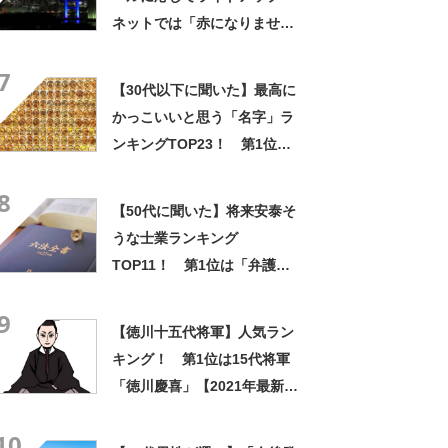
ネットでは「赤になりません
ように」「ゲーミングブリッ
7
ジ」などさまざまな声
【30代以下に聞いた】最高に
かっこいいと思う「名字」ラ
ンキングTOP23！ 第1位は
「神宮寺」【2024年最新調査
8
結果】
【50代に聞いた】将来安泰そ
うな士業ランキング
TOP11！ 第1位は「弁護
士」【2024年最新調査結果】
9
【徳川十五代将軍】人気ラン
キング！ 第1位は15代将軍
「徳川慶喜」【2021年最新投
票結果】
10