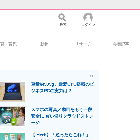
検索
ログイン
教育・育児
動物
リサーチ
会員記事
バイスの未来
好きが集まる 比べて選べる
- PR -
重量約999g、最新CPU搭載のビ
コミュニティ
マーケ×ITの今がよく分かる
ジネスPCの実力は？
スマホの写真／動画をもう一段
・活用を支援
安全に 買い切りクラウドストレ
ージ
【iHerb】「迷ったらこれ！」