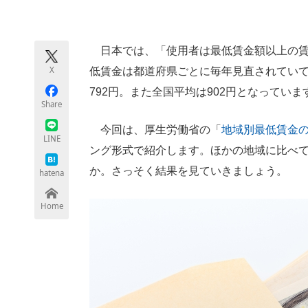
モノづくり技術者専門サイト
エレクトロ
日本では、「使用者は最低賃金額以上の賃
X
低賃金は都道府県ごとに毎年見直されていて、
ちょっと気になるネットの話題
792円。また全国平均は902円となっていま
Share
今回は、厚生労働省の「
地域別最低賃金
LINE
ング形式で紹介します。ほかの地域に比べ
か。さっそく結果を見ていきましょう。
hatena
Home