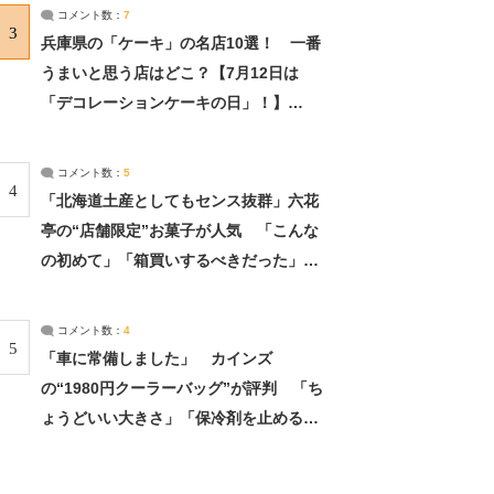
サーチ：2ページ目
コメント数：
7
3
兵庫県の「ケーキ」の名店10選！ 一番
うまいと思う店はどこ？【7月12日は
「デコレーションケーキの日」！】
（2/4） | 兵庫県 ねとらぼリサーチ：2ペ
ージ目
コメント数：
5
4
「北海道土産としてもセンス抜群」六花
亭の“店舗限定”お菓子が人気 「こんな
の初めて」「箱買いするべきだった」
（1/2） | 北海道 ねとらぼリサーチ
コメント数：
4
5
「車に常備しました」 カインズ
の“1980円クーラーバッグ”が評判 「ち
ょうどいい大きさ」「保冷剤を止めるベ
ルトが良い」（1/5） | ライフ ねとらぼ
リサーチ