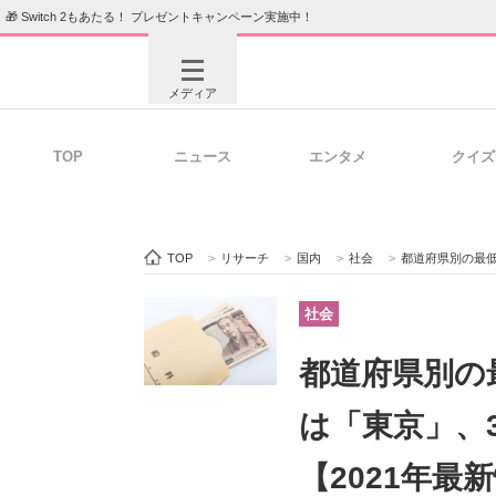
🎁 Switch 2もあたる！ プレゼントキャンペーン実施中！
メディア
TOP
ニュース
エンタメ
クイズ
注目記事を集めた総合ページ
ITの今
TOP
>
リサーチ
>
国内
>
社会
>
都道府県別の最低賃
ビジネスと働き方のヒント
AI活用
社会
都道府県別の
ITエンジニア向け専門サイト
企業向けI
は「東京」、
【2021年最