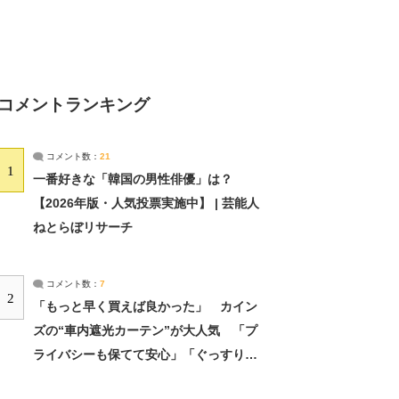
コメントランキング
コメント数：
21
1
一番好きな「韓国の男性俳優」は？
【2026年版・人気投票実施中】 | 芸能人
ねとらぼリサーチ
コメント数：
7
2
「もっと早く買えば良かった」 カイン
ズの“車内遮光カーテン”が大人気 「プ
ライバシーも保てて安心」「ぐっすり眠
れました」（2/2） | ライフ ねとらぼリ