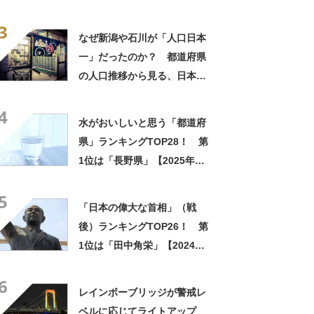
14日は「鉄道の日」】
3
なぜ新潟や石川が「人口日本
一」だったのか？ 都道府県
の人口推移から見る、日本近
代化の歴史
4
水がおいしいと思う「都道府
県」ランキングTOP28！ 第
1位は「長野県」【2025年最
新調査結果】
5
「日本の偉大な首相」（戦
後）ランキングTOP26！ 第
1位は「田中角栄」【2024年
11月25日時点の投票結果】
6
レインボーブリッジが警戒レ
ベルに応じてライトアップ