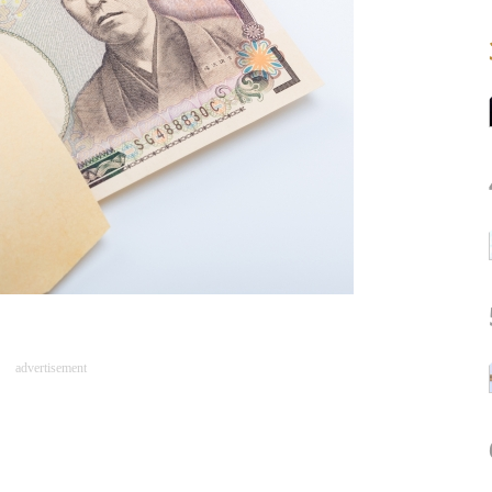
advertisement