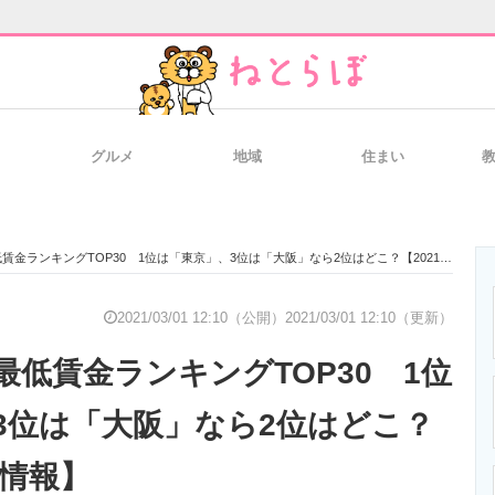
グルメ
地域
住まい
と未来を見通す
スマホと通信の最新トレンド
進化するPCとデ
金ランキングTOP30 1位は「東京」、3位は「大阪」なら2位はどこ？【2021年最新情報】
のいまが分かる
企業ITのトレンドを詳説
経営リーダーの
2021/03/01 12:10（公開）
2021/03/01 12:10（更新）
最低賃金ランキングTOP30 1位
T製品の総合サイト
IT製品の技術・比較・事例
製造業のIT導入
3位は「大阪」なら2位はどこ？
新情報】