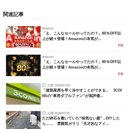
関連記事
Amazon
「え、こんなセールやってたの？」80％OFF以
上が続々登場！Amazonの本気が...
PR
Amazon
「え、こんなセールやってたの？」80％OFF以
上が続々登場！Amazonの本気が...
PR
公開 2026/07/26
「後部座席を早く冷やすことができる」 3COI
NSの“車用ダブルファン”が高評価...
公開 2026/07/25
ただ砕石を敷いていた“味気ない庭”→DIYした
ら…… 雰囲気ガラリ「天才的なアイ...