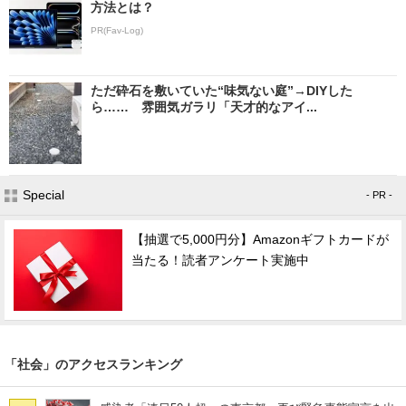
方法とは？
PR(Fav-Log)
ただ砕石を敷いていた“味気ない庭”→DIYした
ら…… 雰囲気ガラリ「天才的なアイ...
Special
- PR -
【抽選で5,000円分】Amazonギフトカードが
当たる！読者アンケート実施中
「社会」のアクセスランキング