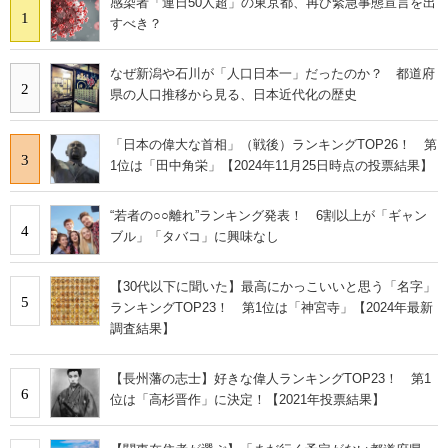
感染者「連日50人超」の東京都、再び緊急事態宣言を出
1
すべき？
なぜ新潟や石川が「人口日本一」だったのか？ 都道府
2
県の人口推移から見る、日本近代化の歴史
「日本の偉大な首相」（戦後）ランキングTOP26！ 第
3
1位は「田中角栄」【2024年11月25日時点の投票結果】
“若者の○○離れ”ランキング発表！ 6割以上が「ギャン
4
ブル」「タバコ」に興味なし
【30代以下に聞いた】最高にかっこいいと思う「名字」
5
ランキングTOP23！ 第1位は「神宮寺」【2024年最新
調査結果】
【長州藩の志士】好きな偉人ランキングTOP23！ 第1
6
位は「高杉晋作」に決定！【2021年投票結果】