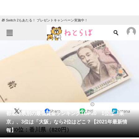
🎁 Switch 2もあたる！ プレゼントキャンペーン実施中！
ねとらぼメニュー
TOP
ニュース
エンタメ
クイズ
グルメ
地域
住まい
教育・育児
動物
リサーチ
社会
2021/03/01 12:10（公開）
X
Share
LINE
hatena
会員記事
都道府県別の最低賃金ランキングTOP30 1位は「東
京」、3位は「大阪」なら2位はどこ？【2021年最新情
メディア
第30位：香川県（820円）
報】
注目記事を集めた総合ページ