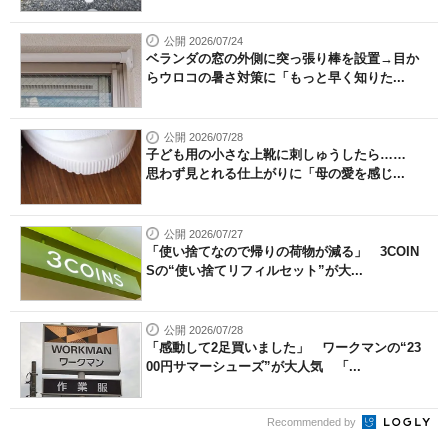
公開 2026/07/24
ベランダの窓の外側に突っ張り棒を設置→目か
らウロコの暑さ対策に「もっと早く知りた...
公開 2026/07/28
子ども用の小さな上靴に刺しゅうしたら……
思わず見とれる仕上がりに「母の愛を感じ...
公開 2026/07/27
「使い捨てなので帰りの荷物が減る」 3COIN
Sの“使い捨てリフィルセット”が大...
公開 2026/07/28
「感動して2足買いました」 ワークマンの“23
00円サマーシューズ”が大人気 「...
Recommended by