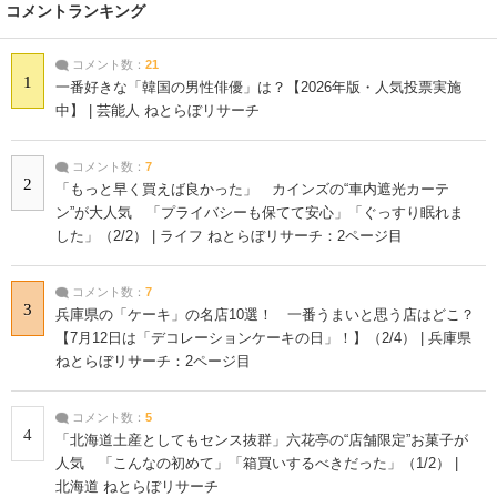
コメントランキング
コメント数：
21
1
一番好きな「韓国の男性俳優」は？【2026年版・人気投票実施
中】 | 芸能人 ねとらぼリサーチ
コメント数：
7
2
「もっと早く買えば良かった」 カインズの“車内遮光カーテ
ン”が大人気 「プライバシーも保てて安心」「ぐっすり眠れま
した」（2/2） | ライフ ねとらぼリサーチ：2ページ目
コメント数：
7
3
兵庫県の「ケーキ」の名店10選！ 一番うまいと思う店はどこ？
【7月12日は「デコレーションケーキの日」！】（2/4） | 兵庫県
ねとらぼリサーチ：2ページ目
コメント数：
5
4
「北海道土産としてもセンス抜群」六花亭の“店舗限定”お菓子が
人気 「こんなの初めて」「箱買いするべきだった」（1/2） |
北海道 ねとらぼリサーチ