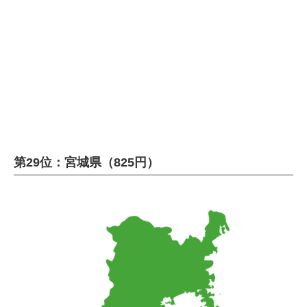
企業向けIT製品の総合サイト
IT製品の技術・比較・事例
製造業のIT導入・活用を支援
モノづくり技術者専門サイト
エレクトロニクス専門サイト
第29位：宮城県（825円）
電子設計の基本と応用
エネルギーの専門メディア
建設×テクノロジーの最前線
ちょっと気になるネットの話題