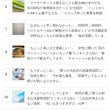
「クーラーボックス積まなくても飲み物が冷やせる」
6
3COINSの“車用保冷ポケット”が大好評 「ペットボト
ル4本とお菓子も入る」「ドリンク持って車乗る時便
利」
「なぜもっと早く買わなかった」 9350円→3660円
7
ベストセラー1位の“耐熱ガラス容器セット”が大活躍必至
「10年以上こちらの容器を愛用」「毎日活躍していま
す」
「ちょっと高いけど美味しい！」 女性に聞いた“店の
8
ラーメンくらいうまいカップ麺”ランキング上位に「毎
回スープ飲み干してます」「チャーシューあるのも良
さ」の声
「もうずっとこれ」 “香りが大好評の洗濯用洗剤”に
9
「自然な香り」「汚れ落ち最高」「部屋干しでもニオイ
残りが気になりません」
「ずっとリピートしています」 40代が選ぶ“香りが好
10
きな洗濯用洗剤”ランキング上位に「これ以外考えられ
ない洗剤」「匂いもきつすぎず◎」の声！