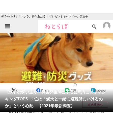
🎁 Switch 2と『スプラ』新作あたる！ プレゼントキャンペーン実施中
ねとらぼメニュー
TOP
ニュース
エンタメ
クイズ
グルメ
地域
住まい
教育・育児
動物
リサーチ
ライフ
2021/03/05 16:30（公開）
X
Share
LINE
hatena
会員記事
【犬】の飼い主が「災害発生時に不安に思うこと」ラン
キングTOP5 1位は「愛犬と一緒に避難所にいけるの
メディア
目次を表示
か」という心配 【2021年最新調査】
注目記事を集めた総合ページ