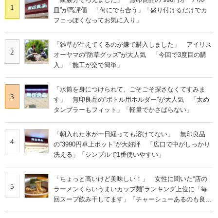
1
皿”が高評価 「何にでも合う」「盛り付けるだけでカ
フェっぽくなってお気に入り」
「雑草が生えてくるのが嫌で購入しました」 アイリス
2
オーヤマの“防草グッズ”が大人気 「今回で3度目の購
入」「施工が楽で簡単」
「水筒を身につけられて、ごそごそ探さなくてすみま
3
す」 無印良品の“ボトル用ホルダー”が大人気 「太め
タンブラーもフィット」「軽量でかさばらない」
「朝入れた氷が一日経っても溶けてない」 無印良品
4
の“3990円卓上ポット”が大好評 「広口で中がしっかり
洗える」「シンプルで1番使いやすい」
「ちょっと高いけど美味しい！」 女性に聞いた“店の
5
ラーメンくらいうまいカップ麺”ランキング上位に「毎
回スープ飲み干してます」「チャーシューあるのも良
さ」の声