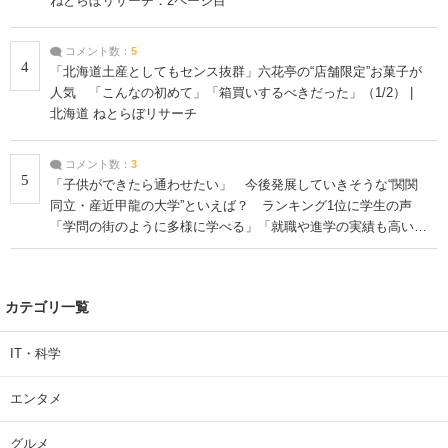
ねとらぼリサーチ：2ページ目
コメント数：
5
4
「北海道土産としてもセンス抜群」六花亭の“店舗限定”お菓子が
人気 「こんなの初めて」「箱買いするべきだった」（1/2） |
北海道 ねとらぼリサーチ
コメント数：
3
5
「子供ができたら通わせたい」 今後発展していきそうな“関関
同立・産近甲龍の大学”といえば？ ランキング1位に学生の声
「学問の街のように多様に学べる」「就職や進学の実績も高い」
| 大学 ねとらぼリサーチ
カテゴリ一覧
IT・科学
エンタメ
グルメ