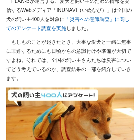
PLAN-Bが運営する、愛犬と飼い主のための情報を発
信するWebメディア「INUNAVI（いぬなび）」は全国の
ITの今と未来を見通す
犬の飼い主400人を対象に
「災害への意識調査」に関し
スマホと通信の最新トレンド
てのアンケート調査を実施
しました。
進化するPCとデバイスの未来
もしものことが起きたとき、大事な愛犬と一緒に無事
に非難するためにも日頃からの意識付けや準備が大切で
好きが集まる 比べて選べる
すよね。それでは、全国の飼い主さんたちは災害につい
ビジネスと働き方のヒント
てどう考えているのか、調査結果の一部を紹介していき
ます。
AI活用のいまが分かる
企業ITのトレンドを詳説
経営リーダーのコミュニティ
マーケ×ITの今がよく分かる
ITエンジニア向け専門サイト