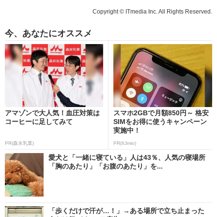
Copyright © ITmedia Inc. All Rights Reserved.
今、あなたにオススメ
アマゾンで大人気！血圧対策は
スマホ2GBで月額850円～ 格安
コーヒーに足してみて
SIMをお得に使うキャンペーン
実施中！
PR(森永乳業)
PR(IIJmio)
愛犬と「一緒に寝ている」人は43％、人気の寝場所
「胸のあたり」「お腹のあたり」を...
「歩くだけで汗が…！」→ある場所で立ち止まった