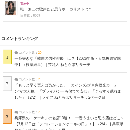
実施中
唯一無二の歌声だと思うボーカリストは？
回答数：8039
コメントランキング
コメント数：
20
1
一番好きな「韓国の男性俳優」は？【2026年版・人気投票実施
中】（投票結果） | 芸能人 ねとらぼリサーチ
コメント数：
7
2
「もっと早く買えば良かった」 カインズの“車内遮光カーテ
ン”が大人気 「プライバシーも保てて安心」「ぐっすり眠れま
した」（2/2） | ライフ ねとらぼリサーチ：2ページ目
コメント数：
7
3
兵庫県の「ケーキ」の名店10選！ 一番うまいと思う店はどこ？
【7月12日は「デコレーションケーキの日」！】（2/4） | 兵庫県