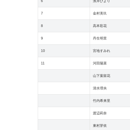
6
濱岸ひより
7
金村美玖
8
高本彩花
9
丹生明里
10
宮地すみれ
11
河田陽菜
山下葉留花
清水理央
竹内希来里
渡辺莉奈
東村芽依