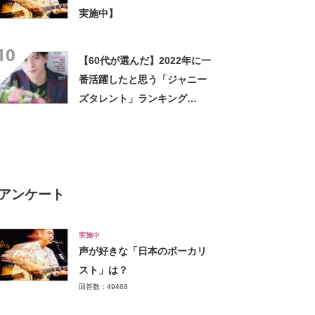
実施中】
10
【60代が選んだ】2022年に一
番活躍したと思う「ジャニー
ズタレント」ランキング
TOP31！ 1位は「平野紫
耀」【2023年最新調査結果】
アンケート
実施中
声が好きな「日本のボーカリ
スト」は？
回答数：49468