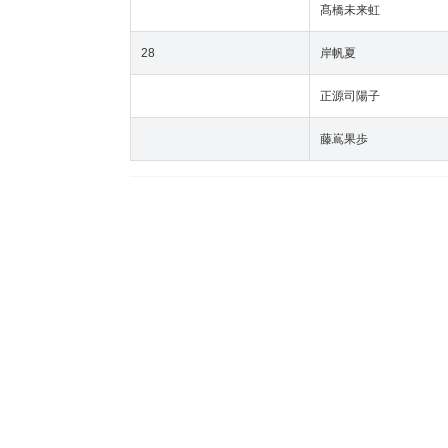
髙橋未来虹
28
岸帆夏
正源司陽子
藤嶌果歩