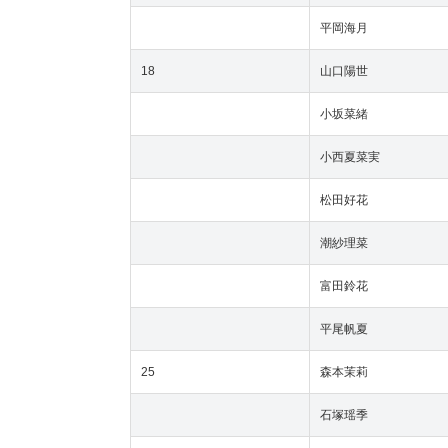
平岡海月
18
山口陽世
小坂菜緒
小西夏菜実
松田好花
潮紗理菜
富田鈴花
平尾帆夏
25
森本茉莉
石塚瑶季