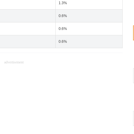
1.3%
0.6%
0.6%
0.6%
advertisement