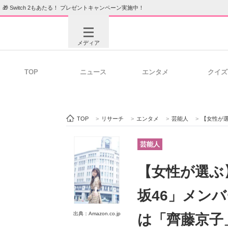
🎁 Switch 2もあたる！ プレゼントキャンペーン実施中！
メディア
TOP
ニュース
エンタメ
クイズ
注目記事を集めた総合ページ
ITの今
TOP
>
リサーチ
>
エンタメ
>
芸能人
>
【女性が選ぶ】
ビジネスと働き方のヒント
AI活用
芸能人
【女性が選ぶ
ITエンジニア向け専門サイト
企業向けI
坂46」メンバ
出典：Amazon.co.jp
は「齊藤京子