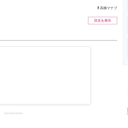
ニクス専門サイト
電子設計の基本と応用
エネルギーの専
高橋マナブ
目次を表示
advertisement