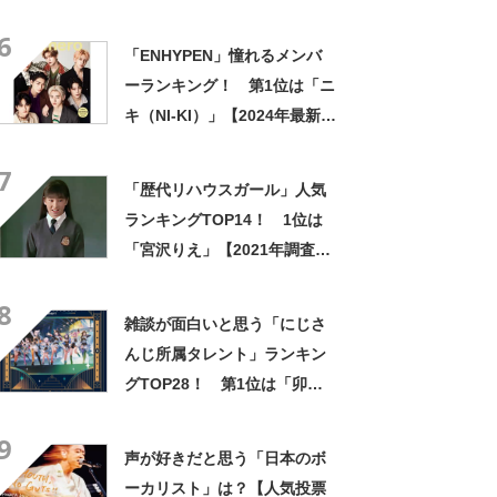
Know（リノ）」【2024年最
6
新投票結果】
「ENHYPEN」憧れるメンバ
ーランキング！ 第1位は「ニ
キ（NI-KI）」【2024年最新投
票結果】
7
「歴代リハウスガール」人気
ランキングTOP14！ 1位は
「宮沢りえ」【2021年調査結
果】
8
雑談が面白いと思う「にじさ
んじ所属タレント」ランキン
グTOP28！ 第1位は「卯月
コウ」【2024年最新投票結
9
果】
声が好きだと思う「日本のボ
ーカリスト」は？【人気投票