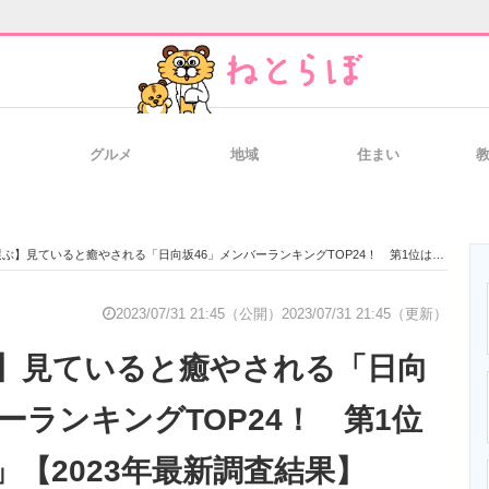
グルメ
地域
住まい
と未来を見通す
スマホと通信の最新トレンド
進化するPCとデ
見ていると癒やされる「日向坂46」メンバーランキングTOP24！ 第1位は「齊藤京子」【2023年最新調査結果】
のいまが分かる
企業ITのトレンドを詳説
経営リーダーの
2023/07/31 21:45（公開）
2023/07/31 21:45（更新）
】見ていると癒やされる「日向
T製品の総合サイト
IT製品の技術・比較・事例
製造業のIT導入
ーランキングTOP24！ 第1位
」【2023年最新調査結果】