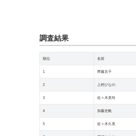
調査結果
順位
名前
1
齊藤京子
2
上村ひなの
3
佐々木美玲
4
加藤史帆
5
佐々木久美