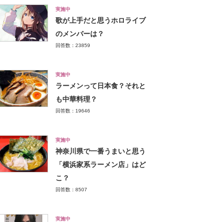
実施中
歌が上手だと思うホロライブ
のメンバーは？
回答数：23859
実施中
ラーメンって日本食？それと
も中華料理？
回答数：19646
実施中
神奈川県で一番うまいと思う
「横浜家系ラーメン店」はど
こ？
回答数：8507
実施中