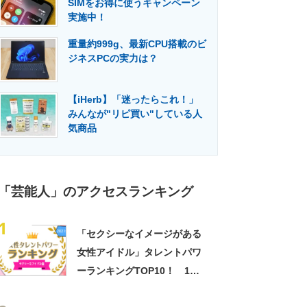
SIMをお得に使うキャンペーン
門メディア
建設×テクノロジーの最前線
実施中！
重量約999g、最新CPU搭載のビ
ジネスPCの実力は？
【iHerb】「迷ったらこれ！」
みんなが"リピ買い"している人
気商品
「芸能人」のアクセスランキング
1
「セクシーなイメージがある
女性アイドル」タレントパワ
ーランキングTOP10！ 1位
は「篠崎愛」【2021年最新調