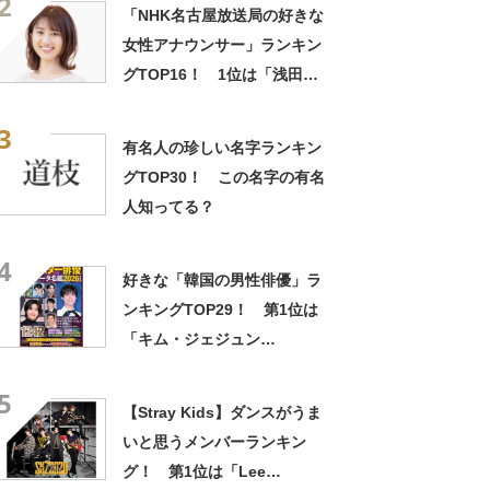
2
査】
「NHK名古屋放送局の好きな
女性アナウンサー」ランキン
グTOP16！ 1位は「浅田春
奈」さん【2021年調査結果】
3
有名人の珍しい名字ランキン
グTOP30！ この名字の有名
人知ってる？
4
好きな「韓国の男性俳優」ラ
ンキングTOP29！ 第1位は
「キム・ジェジュン
（JYJ）」【2026年最新投票
5
結果】
【Stray Kids】ダンスがうま
いと思うメンバーランキン
グ！ 第1位は「Lee