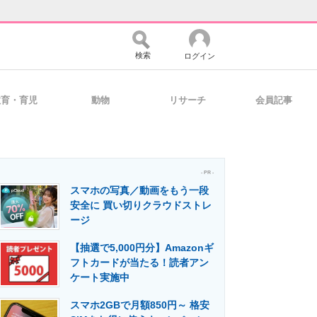
検索
ログイン
教育・育児
動物
リサーチ
会員記事
バイスの未来
好きが集まる 比べて選べる
- PR -
スマホの写真／動画をもう一段
コミュニティ
マーケ×ITの今がよく分かる
安全に 買い切りクラウドストレ
ージ
【抽選で5,000円分】Amazonギ
・活用を支援
フトカードが当たる！読者アン
ケート実施中
スマホ2GBで月額850円～ 格安