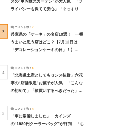
ズの“車内遮光カーテン”が大人気 「プ
ライバシーも保てて安心」「ぐっすり眠
れました」（2/2） | ライフ ねとらぼリ
サーチ：2ページ目
コメント数：
7
3
兵庫県の「ケーキ」の名店10選！ 一番
うまいと思う店はどこ？【7月12日は
「デコレーションケーキの日」！】
（2/4） | 兵庫県 ねとらぼリサーチ：2ペ
ージ目
コメント数：
5
4
「北海道土産としてもセンス抜群」六花
亭の“店舗限定”お菓子が人気 「こんな
の初めて」「箱買いするべきだった」
（1/2） | 北海道 ねとらぼリサーチ
コメント数：
4
5
「車に常備しました」 カインズ
の“1980円クーラーバッグ”が評判 「ち