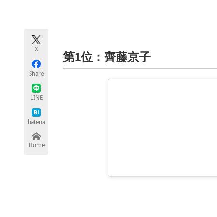
モノづくり技術者専門サイト
エレクトロ
X
ちょっと気になるネットの話題
第1位：齊藤京子
Share
LINE
hatena
Home