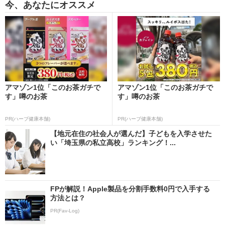
今、あなたにオススメ
アマゾン1位「このお茶ガチで
アマゾン1位「このお茶ガチで
す」噂のお茶
す」噂のお茶
PR(ハーブ健康本舗)
PR(ハーブ健康本舗)
【地元在住の社会人が選んだ】子どもを入学させた
い「埼玉県の私立高校」ランキング！...
FPが解説！Apple製品を分割手数料0円で入手する
方法とは？
PR(Fav-Log)