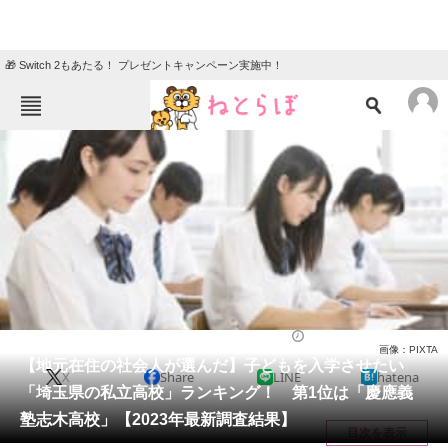
🎁 Switch 2もあたる！ プレゼントキャンペーン実施中！
ねとらぼメニュー
TOP
ニュース
エンタメ
クイズ
グルメ
地域
住まい
教育・育児
動物
リサーチ
高校
2023/08/01 09:30（公開）
画像：PIXTA
会員記事
【地元在住の社会人が選んだ】子どもを入学させたい
X
Share
LINE
hatena
「埼玉県の私立高校」ランキング！ 第1位は「慶應義
メディア
塾志木高校」【2023年最新調査結果】
目次を表示
注目記事を集めた総合ページ