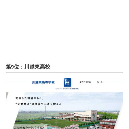
企業向けIT製品の総合サイト
IT製品の技術・比較・事例
製造業のIT導入・活用を支援
モノづくり技術者専門サイト
エレクトロニクス専門サイト
第9位：川越東高校
電子設計の基本と応用
エネルギーの専門メディア
建設×テクノロジーの最前線
ちょっと気になるネットの話題