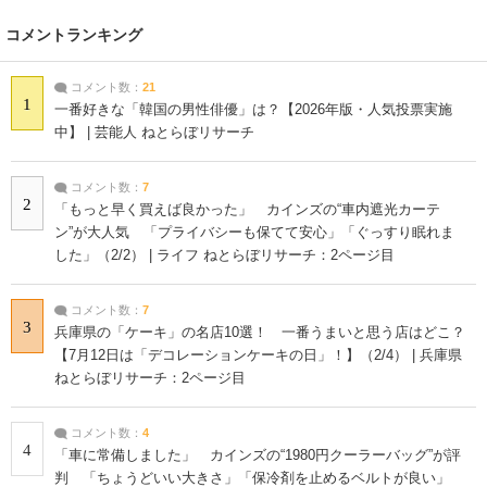
コメントランキング
コメント数：
21
1
一番好きな「韓国の男性俳優」は？【2026年版・人気投票実施
中】 | 芸能人 ねとらぼリサーチ
コメント数：
7
2
「もっと早く買えば良かった」 カインズの“車内遮光カーテ
ン”が大人気 「プライバシーも保てて安心」「ぐっすり眠れま
した」（2/2） | ライフ ねとらぼリサーチ：2ページ目
コメント数：
7
3
兵庫県の「ケーキ」の名店10選！ 一番うまいと思う店はどこ？
【7月12日は「デコレーションケーキの日」！】（2/4） | 兵庫県
ねとらぼリサーチ：2ページ目
コメント数：
4
4
「車に常備しました」 カインズの“1980円クーラーバッグ”が評
判 「ちょうどいい大きさ」「保冷剤を止めるベルトが良い」