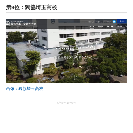
第9位：獨協埼玉高校
ITの今と未来を見通す
スマホと通信の最新トレンド
進化するPCとデバイスの未来
好きが集まる 比べて選べる
ビジネスと働き方のヒント
AI活用のいまが分かる
画像：獨協埼玉高校
企業ITのトレンドを詳説
経営リーダーのコミュニティ
advertisement
マーケ×ITの今がよく分かる
ITエンジニア向け専門サイト