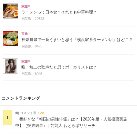
実施中
ラーメンって日本食？それとも中華料理？
回答数：19622
実施中
神奈川県で一番うまいと思う「横浜家系ラーメン店」はどこ？
回答数：8495
実施中
唯一無二の歌声だと思うボーカリストは？
回答数：8045
コメントランキング
コメント数：
20
1
一番好きな「韓国の男性俳優」は？【2026年版・人気投票実施
中】（投票結果） | 芸能人 ねとらぼリサーチ