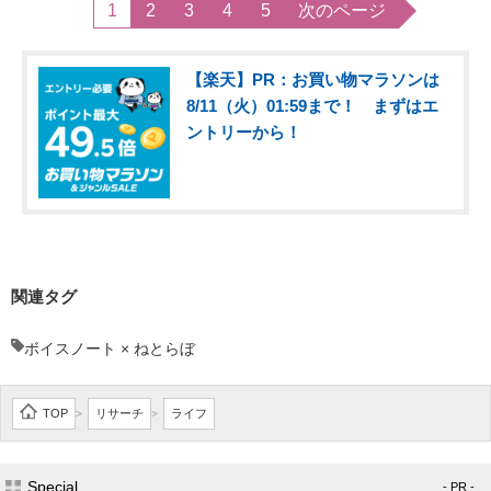
1
2
3
4
5
次のページ
【楽天】PR：お買い物マラソンは
8/11（火）01:59まで！ まずはエ
ントリーから！
関連タグ
ボイスノート × ねとらぼ
TOP
リサーチ
ライフ
>
>
Special
- PR -