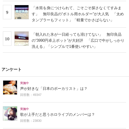
「水筒を身につけられて、ごそごそ探さなくてすみま
9
す」 無印良品の“ボトル用ホルダー”が大人気 「太め
タンブラーもフィット」「軽量でかさばらない」
「朝入れた氷が一日経っても溶けてない」 無印良品
10
の“3990円卓上ポット”が大好評 「広口で中がしっかり
洗える」「シンプルで1番使いやすい」
アンケート
実施中
声が好きな「日本のボーカリスト」は？
回答数：49347
実施中
歌が上手だと思うホロライブのメンバーは？
回答数：23830