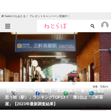
🎁 Switch 2もあたる！ プレゼントキャンペーン実施中！
ねとらぼメニュー
TOP
ニュース
エンタメ
クイズ
グルメ
地域
住まい
教育・育児
動物
リサーチ
ライフ
2023/08/02 17:25（公開）
画像：写真AC
会員記事
【関東の30代以下が選ぶ】「世田谷区で一番イケてると
X
Share
LINE
hatena
思う街（駅）」ランキングTOP13！ 第1位は「三軒茶
メディア
屋」【2023年最新調査結果】
目次を表示
注目記事を集めた総合ページ