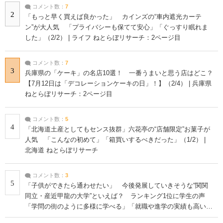
コメント数：
7
2
「もっと早く買えば良かった」 カインズの“車内遮光カーテ
ン”が大人気 「プライバシーも保てて安心」「ぐっすり眠れま
した」（2/2） | ライフ ねとらぼリサーチ：2ページ目
コメント数：
7
3
兵庫県の「ケーキ」の名店10選！ 一番うまいと思う店はどこ？
【7月12日は「デコレーションケーキの日」！】（2/4） | 兵庫県
ねとらぼリサーチ：2ページ目
コメント数：
5
4
「北海道土産としてもセンス抜群」六花亭の“店舗限定”お菓子が
人気 「こんなの初めて」「箱買いするべきだった」（1/2） |
北海道 ねとらぼリサーチ
コメント数：
3
5
「子供ができたら通わせたい」 今後発展していきそうな“関関
同立・産近甲龍の大学”といえば？ ランキング1位に学生の声
「学問の街のように多様に学べる」「就職や進学の実績も高い」
| 大学 ねとらぼリサーチ