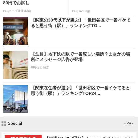
80円でお試し
PR(ハーブ健康本舗)
PR(Fav-Log)
【関東の30代以下が選ぶ】「世田谷区で一番イケて
ると思う街（駅）」ランキングTO...
【注目】地下鉄の駅で一番涼しい場所？まさかの場
所にメッセージ広告が登場
PR(ねとらぼ)
【関東在住者が選ぶ】「世田谷区で一番イケてると
思う街（駅）」ランキングTOP24...
Special
- PR -