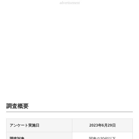
advertisement
企業向けIT製品の総合サイト
IT製品の技術・比較・事例
製造業のIT導入・活用を支援
モノづくり技術者専門サイト
エレクトロニクス専門サイト
電子設計の基本と応用
エネルギーの専門メディア
建設×テクノロジーの最前線
調査概要
ちょっと気になるネットの話題
アンケート実施日
2023年6月29日
調査対象
関東の30代以下