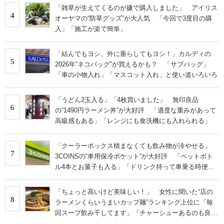
「雑草が生えてくるのが嫌で購入しました」 アイリス
4
オーヤマの“防草グッズ”が大人気 「今回で3度目の購
入」「施工が楽で簡単」
「結んでもヨシ、外に垂らしてもヨシ！」カルディの
5
2026年“ネコバッグ”が買えるかも？ 「サブバッグ」
「車の小物入れ」「マスコット入れ」と使い道いろいろ
「うどん2玉入る」「4枚買いました」 無印良品
6
の“1490円ラーメン丼”が大好評 「適度な重みがあって
高級感もある」「レンジにも食洗機にも入れられる」
「クーラーボックス積まなくても飲み物が冷やせる」
7
3COINSの“車用保冷ポケット”が大好評 「ペットボト
ル4本とお菓子も入る」「ドリンク持って車乗る時便
利」
「ちょっと高いけど美味しい！」 女性に聞いた“店の
8
ラーメンくらいうまいカップ麺”ランキング上位に「毎
回スープ飲み干してます」「チャーシューあるのも良
さ」の声