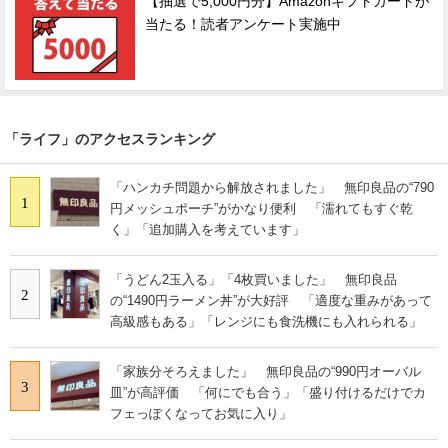
【抽選で5,000円分】Amazonギフトカードが
当たる！読者アンケート実施中
「ライフ」のアクセスランキング
「ハンカチ問題から解放されました」 無印良品の“790
1
円メッシュポーチ”がかなり便利 「濡れてもすぐ乾
く」「追加購入を考えています」
「うどん2玉入る」「4枚買いました」 無印良品
2
の“1490円ラーメン丼”が大好評 「適度な重みがあって
高級感もある」「レンジにも食洗機にも入れられる」
「家族分そろえました」 無印良品の“990円オーバル
3
皿”が高評価 「何にでも合う」「盛り付けるだけでカ
フェっぽくなってお気に入り」