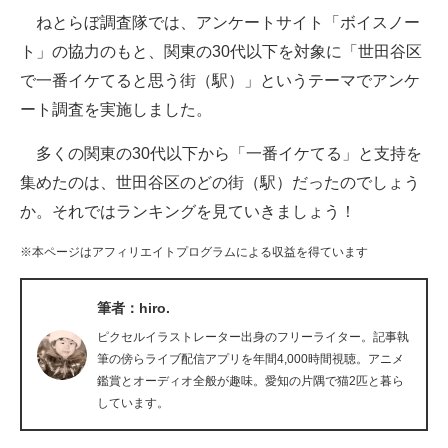
ねとらぼ調査隊では、アンケートサイト「ボイスノー
ITの今と未来を見通す
ト」の協力のもと、関東の30代以下を対象に「世田谷区
で一番イケてると思う街（駅）」というテーマでアンケ
スマホと通信の最新トレンド
ート調査を実施しました。
進化するPCとデバイスの未来
多くの関東の30代以下から「一番イケてる」と支持を
好きが集まる 比べて選べる
集めたのは、世田谷区のどの街（駅）だったのでしょう
か。それではランキングを見ていきましょう！
ビジネスと働き方のヒント
※本ページはアフィリエイトプログラムによる収益を得ています
AI活用のいまが分かる
企業ITのトレンドを詳説
筆者：hiro.
ピクセルイラストレーター出身のフリーライター。記事執
経営リーダーのコミュニティ
筆の傍らライブ配信アプリを年間4,000時間視聴。アニメ
鑑賞とオーディオ全般が趣味。愛知の片隅で猫2匹と暮ら
マーケ×ITの今がよく分かる
しています。
ITエンジニア向け専門サイト