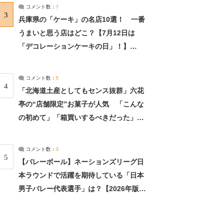
サーチ：2ページ目
コメント数：
7
3
兵庫県の「ケーキ」の名店10選！ 一番
うまいと思う店はどこ？【7月12日は
「デコレーションケーキの日」！】
（2/4） | 兵庫県 ねとらぼリサーチ：2ペ
ージ目
コメント数：
5
4
「北海道土産としてもセンス抜群」六花
亭の“店舗限定”お菓子が人気 「こんな
の初めて」「箱買いするべきだった」
（1/2） | 北海道 ねとらぼリサーチ
コメント数：
3
5
【バレーボール】ネーションズリーグ日
本ラウンドで活躍を期待している「日本
男子バレー代表選手」は？【2026年版・
人気投票実施中】（投票結果） | スポー
ツ ねとらぼリサーチ