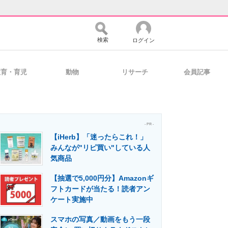
検索
ログイン
教育・育児
動物
リサーチ
会員記事
バイスの未来
好きが集まる 比べて選べる
- PR -
【iHerb】「迷ったらこれ！」
コミュニティ
マーケ×ITの今がよく分かる
みんなが"リピ買い"している人
気商品
【抽選で5,000円分】Amazonギ
・活用を支援
フトカードが当たる！読者アン
ケート実施中
スマホの写真／動画をもう一段