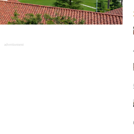
advertisement