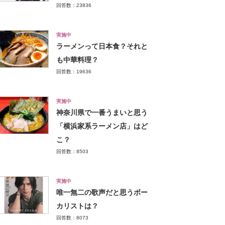
回答数：23836
実施中
ラーメンって日本食？それと
も中華料理？
回答数：19636
実施中
神奈川県で一番うまいと思う
「横浜家系ラーメン店」はど
こ？
回答数：8503
実施中
唯一無二の歌声だと思うボー
カリストは？
回答数：8073