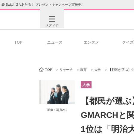
🎁 Switch 2もあたる！ プレゼントキャンペーン実施中！
メディア
TOP
ニュース
エンタメ
クイズ
注目記事を集めた総合ページ
ITの今
TOP
>
リサーチ
>
教育
>
大学
>
【都民が選ぶ】企業から
ビジネスと働き方のヒント
AI活用
大学
【都民が選ぶ
ITエンジニア向け専門サイト
企業向けI
画像：写真AC
GMARCH
1位は「明治大