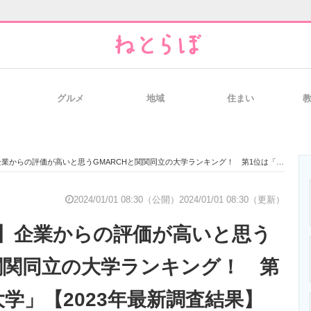
グルメ
地域
住まい
と未来を見通す
スマホと通信の最新トレンド
進化するPCとデ
の評価が高いと思うGMARCHと関関同立の大学ランキング！ 第1位は「明治大学」【2023年最新調査結果】
のいまが分かる
企業ITのトレンドを詳説
経営リーダーの
2024/01/01 08:30（公開）
2024/01/01 08:30（更新）
】企業からの評価が高いと思う
T製品の総合サイト
IT製品の技術・比較・事例
製造業のIT導入
と関関同立の大学ランキング！ 第
学」【2023年最新調査結果】