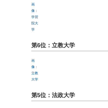
画
像：
学習
院大
学
第6位：立教大学
画
像：
立教
大学
第5位：法政大学