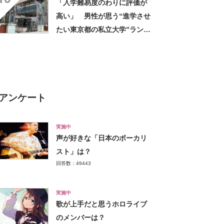
「入学難易度のわりに評価が
先生が多い」の声
高い」 男性が思う“進学させ
たい東京都の私立大学”ランキ
ング上位に学生の声！「クラ
スの人と仲良くなりやすい」
「他大学にない学科も」
アンケート
実施中
声が好きな「日本のボーカリ
スト」は？
回答数：49443
実施中
歌が上手だと思うホロライブ
のメンバーは？