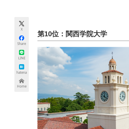
モノづくり技術者専門サイト
エレクトロ
X
ちょっと気になるネットの話題
第10位：関西学院大学
Share
LINE
hatena
Home