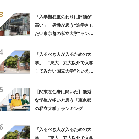
ングTOP25！ 第1位は「一
3
橋大学」【2026年最新調査結
「入学難易度のわりに評価が
果】
高い」 男性が思う“進学させ
たい東京都の私立大学”ランキ
ング上位に学生の声！「クラ
4
スの人と仲良くなりやすい」
「入るべき人が入るための大
「他大学にない学科も」
学」 “東大・京大以外で入学
してみたい国立大学”といえ
ば？ 女性が選ぶ上位に「徹
5
底的に学べる」「世の中にあ
【関東在住者に聞いた】優秀
る大学の中で一二を争うレベ
な学生が多いと思う「東京都
ルの先端設備」の声
の私立大学」ランキング
TOP25！ 第1位は「早稲田
6
大学」【2026年最新調査結
「入るべき人が入るための大
果】
学」 “東大・京大以外で入学