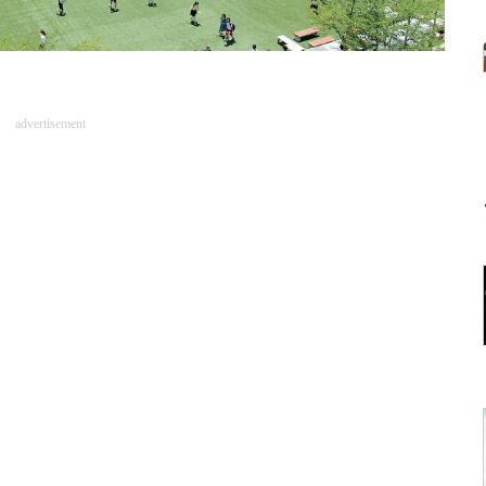
advertisement