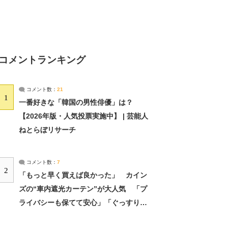
コメントランキング
コメント数：
21
1
一番好きな「韓国の男性俳優」は？
【2026年版・人気投票実施中】 | 芸能人
ねとらぼリサーチ
コメント数：
7
2
「もっと早く買えば良かった」 カイン
ズの“車内遮光カーテン”が大人気 「プ
ライバシーも保てて安心」「ぐっすり眠
れました」（2/2） | ライフ ねとらぼリ