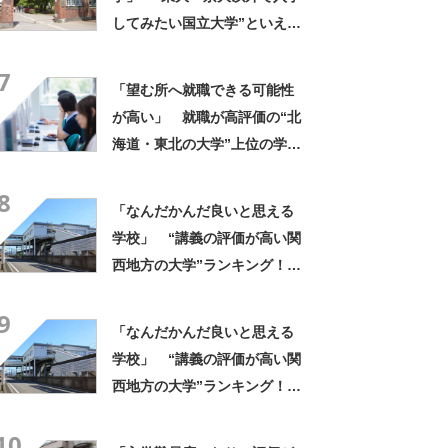
してみたい国立大学”といえ
ば？ 女性が選ぶ上位に「徹
7
底的に学べる」「世の中にあ
「望む所へ就職できる可能性
る大学の中で一二を争うレベ
が高い」 就職が高評価の“北
ルの先端設備」の声
海道・東北の大学”上位の学校
に→「どこの学校よりも真
8
剣」「1年目から専門的な知識
「なんだかんだ良いと思える
を得られる」の声
学校」 “講義の評価が高い関
西地方の大学”ランキング！
上位には「緻密にカリキュラ
9
ムが組まれている」「優しい
「なんだかんだ良いと思える
先生が多い」の声
学校」 “講義の評価が高い関
西地方の大学”ランキング！
上位には「緻密にカリキュラ
10
ムが組まれている」「優しい