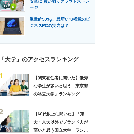
安全に 買い切りクラウドストレ
門メディア
建設×テクノロジーの最前線
ージ
重量約999g、最新CPU搭載のビ
ジネスPCの実力は？
「大学」のアクセスランキング
1
【関東在住者に聞いた】優秀
な学生が多いと思う「東京都
の私立大学」ランキング
TOP25！ 第1位は「早稲田
2
大学」【2026年最新調査結
【60代以上に聞いた】「東
果】
大・京大以外でブランド力が
高いと思う国立大学」ランキ