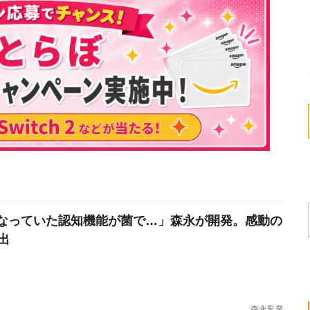
なっていた認知機能が菌で…」森永が開発。感動の
出
森永乳業