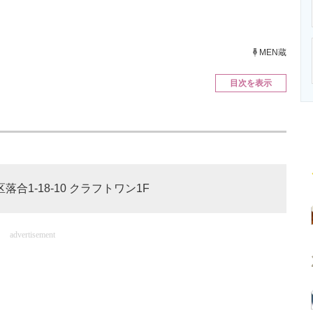
ニクス専門サイト
電子設計の基本と応用
エネルギーの専
MEN蔵
目次を表示
落合1-18-10 クラフトワン1F
advertisement