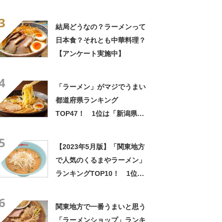
ば」【2023年最新調査結果】
3
結局どうなの？ラーメンって
日本食？それとも中華料理？
【アンケート実施中】
4
「ラーメン」がマジでうまい
都道府県ランキング
TOP47！ 1位は「新潟県」
【7月11日はラーメンの日】
5
【2023年5月版】「関東地方
で人気のくるまやラーメン」
ランキングTOP10！ 1位は
「横浜泉区店」
6
関東地方で一番うまいと思う
「ラーメンショップ」ランキ