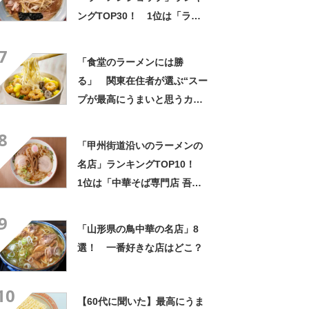
ングTOP30！ 1位は「ラー
メンショップ 牛久結束店」
7
【2024年11月8日時点】
「食堂のラーメンには勝
る」 関東在住者が選ぶ“スー
プが最高にうまいと思うカッ
プ麺”ランキング上位に「ホッ
8
とする安心感があります」
「甲州街道沿いのラーメンの
「濃厚過ぎず美味」の声
名店」ランキングTOP10！
1位は「中華そば専門店 吾衛
門」【2022年8月版】
9
「山形県の鳥中華の名店」8
選！ 一番好きな店はどこ？
10
【60代に聞いた】最高にうま