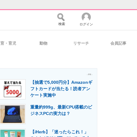
検索
ログイン
教育・育児
動物
リサーチ
会員記事
バイスの未来
好きが集まる 比べて選べる
- PR -
【抽選で5,000円分】Amazonギ
コミュニティ
マーケ×ITの今がよく分かる
フトカードが当たる！読者アン
ケート実施中
重量約999g、最新CPU搭載のビ
・活用を支援
ジネスPCの実力は？
【iHerb】「迷ったらこれ！」