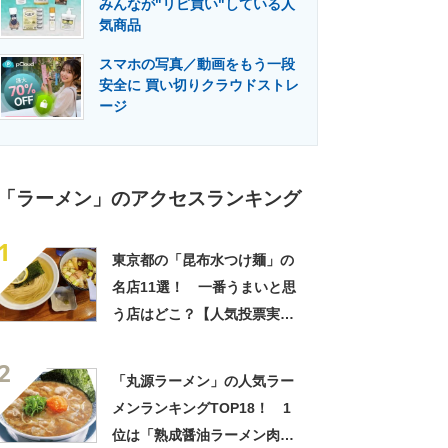
みんなが"リピ買い"している人
門メディア
建設×テクノロジーの最前線
気商品
スマホの写真／動画をもう一段
安全に 買い切りクラウドストレ
ージ
「ラーメン」のアクセスランキング
1
東京都の「昆布水つけ麺」の
名店11選！ 一番うまいと思
う店はどこ？【人気投票実施
中】
2
「丸源ラーメン」の人気ラー
メンランキングTOP18！ 1
位は「熟成醤油ラーメン肉そ