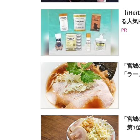
【iH
る人気
PR
「宮城
「ラーメ
「宮城
第1位