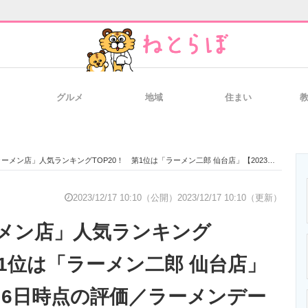
グルメ
地域
住まい
と未来を見通す
スマホと通信の最新トレンド
進化するPCとデ
店」人気ランキングTOP20！ 第1位は「ラーメン二郎 仙台店」【2023年12月6日時点の評価／ラーメンデータベース】
のいまが分かる
企業ITのトレンドを詳説
経営リーダーの
2023/12/17 10:10（公開）
2023/12/17 10:10（更新）
メン店」人気ランキング
T製品の総合サイト
IT製品の技術・比較・事例
製造業のIT導入
第1位は「ラーメン二郎 仙台店」
2月6日時点の評価／ラーメンデー