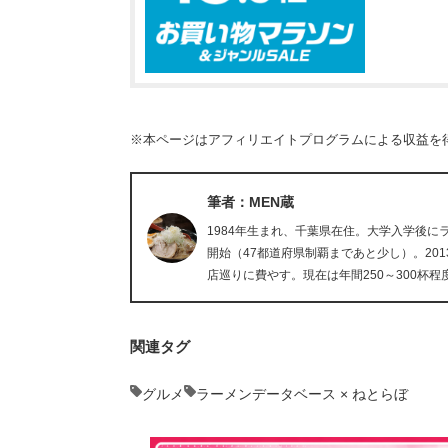
※本ページはアフィリエイトプログラムによる収益を
筆者：MEN蔵
1984年生まれ、千葉県在住。大学入学後
開始（47都道府県制覇まであと少し）。20
店巡りに費やす。現在は年間250～300杯程
関連タグ
グルメ
ラーメンデータベース × ねとらぼ