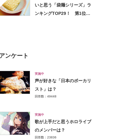
いと思う「袋麺シリーズ」ラ
ンキングTOP29！ 第1位は
「日清ラ王」【2024年最新調
査結果】
アンケート
実施中
声が好きな「日本のボーカリ
スト」は？
回答数：49448
実施中
歌が上手だと思うホロライブ
のメンバーは？
回答数：23836