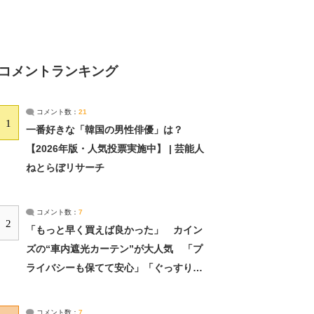
コメントランキング
コメント数：
21
1
一番好きな「韓国の男性俳優」は？
【2026年版・人気投票実施中】 | 芸能人
ねとらぼリサーチ
コメント数：
7
2
「もっと早く買えば良かった」 カイン
ズの“車内遮光カーテン”が大人気 「プ
ライバシーも保てて安心」「ぐっすり眠
れました」（2/2） | ライフ ねとらぼリ
サーチ：2ページ目
コメント数：
7