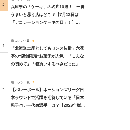
3
兵庫県の「ケーキ」の名店10選！ 一番
うまいと思う店はどこ？【7月12日は
「デコレーションケーキの日」！】
（2/4） | 兵庫県 ねとらぼリサーチ：2ペ
ージ目
コメント数：
5
4
「北海道土産としてもセンス抜群」六花
亭の“店舗限定”お菓子が人気 「こんな
の初めて」「箱買いするべきだった」
（1/2） | 北海道 ねとらぼリサーチ
コメント数：
3
5
【バレーボール】ネーションズリーグ日
本ラウンドで活躍を期待している「日本
男子バレー代表選手」は？【2026年版・
人気投票実施中】（投票結果） | スポー
ツ ねとらぼリサーチ