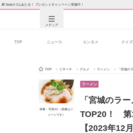
🎁 Switch 2もあたる！ プレゼントキャンペーン実施中！
メディア
TOP
ニュース
エンタメ
クイズ
注目記事を集めた総合ページ
ITの今
TOP
>
リサーチ
>
グルメ
>
ラーメン
>
「宮城のラーメン
ビジネスと働き方のヒント
AI活用
ラーメン
「宮城のラー
ITエンジニア向け専門サイト
企業向けI
画像：写真AC（画像はイ
TOP20！ 
メージです）
【2023年1