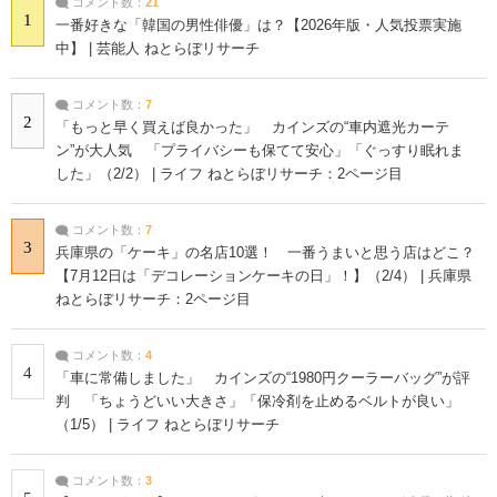
コメント数：
21
1
一番好きな「韓国の男性俳優」は？【2026年版・人気投票実施
中】 | 芸能人 ねとらぼリサーチ
コメント数：
7
2
「もっと早く買えば良かった」 カインズの“車内遮光カーテ
ン”が大人気 「プライバシーも保てて安心」「ぐっすり眠れま
した」（2/2） | ライフ ねとらぼリサーチ：2ページ目
コメント数：
7
3
兵庫県の「ケーキ」の名店10選！ 一番うまいと思う店はどこ？
【7月12日は「デコレーションケーキの日」！】（2/4） | 兵庫県
ねとらぼリサーチ：2ページ目
コメント数：
4
4
「車に常備しました」 カインズの“1980円クーラーバッグ”が評
判 「ちょうどいい大きさ」「保冷剤を止めるベルトが良い」
（1/5） | ライフ ねとらぼリサーチ
コメント数：
3