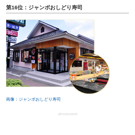
第16位：ジャンボおしどり寿司
ITの今と未来を見通す
スマホと通信の最新トレンド
進化するPCとデバイスの未来
好きが集まる 比べて選べる
ビジネスと働き方のヒント
AI活用のいまが分かる
企業ITのトレンドを詳説
画像：ジャンボおしどり寿司
経営リーダーのコミュニティ
advertisement
マーケ×ITの今がよく分かる
ITエンジニア向け専門サイト