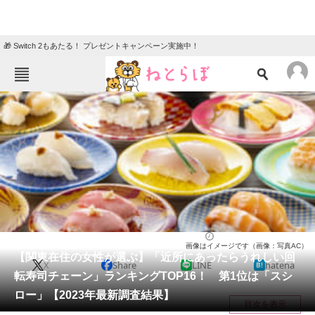
🎁 Switch 2もあたる！ プレゼントキャンペーン実施中！
ねとらぼメニュー
TOP
ニュース
エンタメ
クイズ
グルメ
地域
住まい
教育・育児
動物
リサーチ
チェーン店
2023/12/15 18:25（公開）
画像はイメージです（画像：写真AC）
会員記事
【関東在住の女性が選ぶ】「近所にあったらうれしい回
X
Share
LINE
hatena
転寿司チェーン」ランキングTOP16！ 第1位は「スシ
メディア
ロー」【2023年最新調査結果】
目次を表示
注目記事を集めた総合ページ