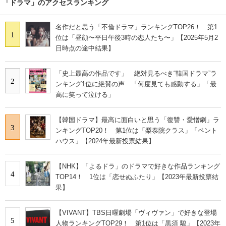
「ドラマ」のアクセスランキング
名作だと思う「不倫ドラマ」ランキングTOP26！ 第1
1
位は「昼顔〜平日午後3時の恋人たち〜」【2025年5月2
日時点の途中結果】
「史上最高の作品です」 絶対見るべき“韓国ドラマ”ラ
2
ンキング1位に絶賛の声 「何度見ても感動する」「最
高に笑って泣ける」
【韓国ドラマ】最高に面白いと思う「復讐・愛憎劇」ラ
3
ンキングTOP20！ 第1位は「梨泰院クラス」「ペント
ハウス」【2024年最新投票結果】
【NHK】「よるドラ」のドラマで好きな作品ランキング
4
TOP14！ 1位は「恋せぬふたり」【2023年最新投票結
果】
【VIVANT】TBS日曜劇場「ヴィヴァン」で好きな登場
5
人物ランキングTOP29！ 第1位は「黒須 駿」【2023年