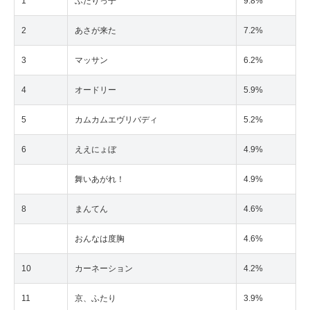
1
ふたりっ子
9.8%
2
あさが来た
7.2%
3
マッサン
6.2%
4
オードリー
5.9%
5
カムカムエヴリバディ
5.2%
6
ええにょぼ
4.9%
舞いあがれ！
4.9%
8
まんてん
4.6%
おんなは度胸
4.6%
10
カーネーション
4.2%
11
京、ふたり
3.9%