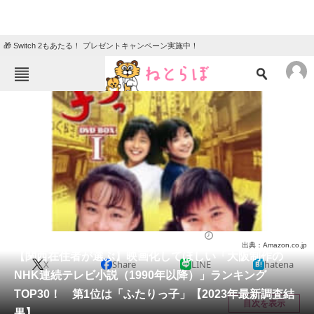
🎁 Switch 2もあたる！ プレゼントキャンペーン実施中！
ねとらぼメニュー
TOP
ニュース
エンタメ
クイズ
グルメ
地域
住まい
教育・育児
動物
リサーチ
ドラマ
2024/01/03 18:30（公開）
出典：Amazon.co.jp
会員記事
【関西在住者が選ぶ】映画化してほしい「大阪制作の
X
Share
LINE
hatena
NHK連続テレビ小説（1990年以降）」ランキング
メディア
TOP30！ 第1位は「ふたりっ子」【2023年最新調査結
目次を表示
果】
注目記事を集めた総合ページ