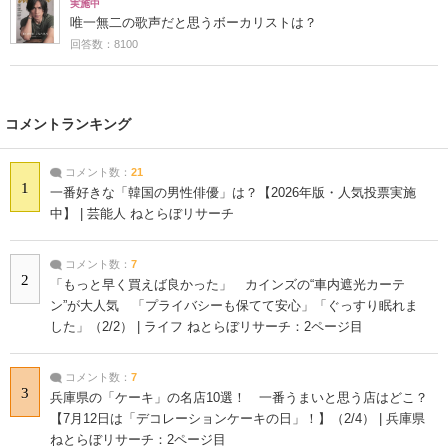
実施中
唯一無二の歌声だと思うボーカリストは？
回答数：8100
コメントランキング
コメント数：
21
1
一番好きな「韓国の男性俳優」は？【2026年版・人気投票実施
中】 | 芸能人 ねとらぼリサーチ
コメント数：
7
2
「もっと早く買えば良かった」 カインズの“車内遮光カーテ
ン”が大人気 「プライバシーも保てて安心」「ぐっすり眠れま
した」（2/2） | ライフ ねとらぼリサーチ：2ページ目
コメント数：
7
3
兵庫県の「ケーキ」の名店10選！ 一番うまいと思う店はどこ？
【7月12日は「デコレーションケーキの日」！】（2/4） | 兵庫県
ねとらぼリサーチ：2ページ目