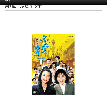
第1位：ふたりっ子
ITの今と未来を見通す
スマホと通信の最新トレンド
進化するPCとデバイスの未来
好きが集まる 比べて選べる
ビジネスと働き方のヒント
AI活用のいまが分かる
企業ITのトレンドを詳説
経営リーダーのコミュニティ
マーケ×ITの今がよく分かる
ITエンジニア向け専門サイト