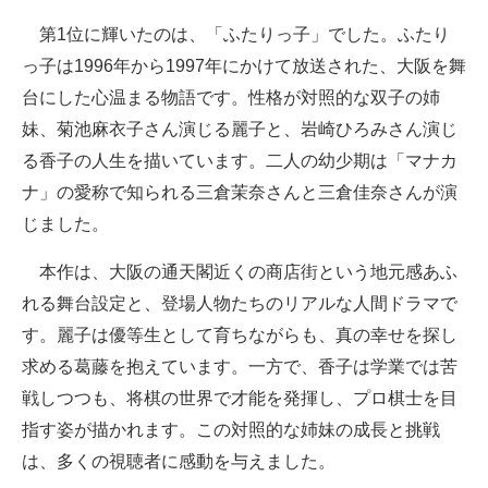
第1位に輝いたのは、「ふたりっ子」でした。ふたり
っ子は1996年から1997年にかけて放送された、大阪を舞
台にした心温まる物語です。性格が対照的な双子の姉
妹、菊池麻衣子さん演じる麗子と、岩崎ひろみさん演じ
る香子の人生を描いています。二人の幼少期は「マナカ
ナ」の愛称で知られる三倉茉奈さんと三倉佳奈さんが演
じました。
本作は、大阪の通天閣近くの商店街という地元感あふ
れる舞台設定と、登場人物たちのリアルな人間ドラマで
す。麗子は優等生として育ちながらも、真の幸せを探し
求める葛藤を抱えています。一方で、香子は学業では苦
戦しつつも、将棋の世界で才能を発揮し、プロ棋士を目
指す姿が描かれます。この対照的な姉妹の成長と挑戦
は、多くの視聴者に感動を与えました。