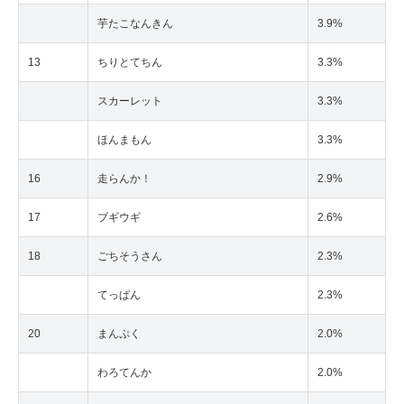
芋たこなんきん
3.9%
13
ちりとてちん
3.3%
スカーレット
3.3%
ほんまもん
3.3%
16
走らんか！
2.9%
17
ブギウギ
2.6%
18
ごちそうさん
2.3%
てっぱん
2.3%
20
まんぷく
2.0%
わろてんか
2.0%