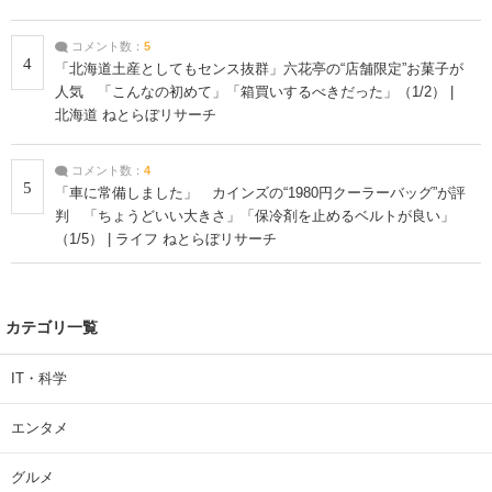
コメント数：
5
4
「北海道土産としてもセンス抜群」六花亭の“店舗限定”お菓子が
人気 「こんなの初めて」「箱買いするべきだった」（1/2） |
北海道 ねとらぼリサーチ
コメント数：
4
5
「車に常備しました」 カインズの“1980円クーラーバッグ”が評
判 「ちょうどいい大きさ」「保冷剤を止めるベルトが良い」
（1/5） | ライフ ねとらぼリサーチ
カテゴリ一覧
IT・科学
エンタメ
グルメ