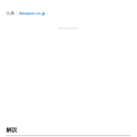
企業向けIT製品の総合サイト
出典：
Amazon.co.jp
IT製品の技術・比較・事例
advertisement
製造業のIT導入・活用を支援
モノづくり技術者専門サイト
エレクトロニクス専門サイト
電子設計の基本と応用
エネルギーの専門メディア
建設×テクノロジーの最前線
ちょっと気になるネットの話題
解説