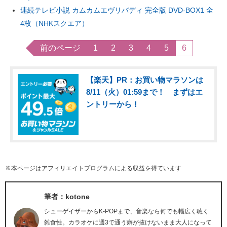
連続テレビ小説 カムカムエヴリバディ 完全版 DVD-BOX1 全
4枚（NHKスクエア）
前のページ
1
2
3
4
5
6
【楽天】PR：お買い物マラソンは
8/11（火）01:59まで！ まずはエ
ントリーから！
※本ページはアフィリエイトプログラムによる収益を得ています
筆者：kotone
シューゲイザーからK-POPまで、音楽なら何でも幅広く聴く
雑食性。カラオケに週3で通う癖が抜けないまま大人になって