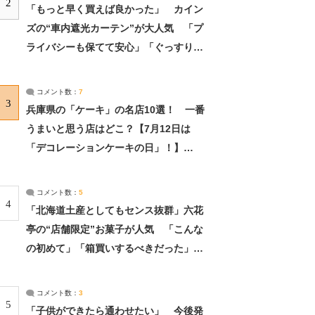
2
「もっと早く買えば良かった」 カイン
ズの“車内遮光カーテン”が大人気 「プ
ライバシーも保てて安心」「ぐっすり眠
れました」（2/2） | ライフ ねとらぼリ
サーチ：2ページ目
コメント数：
7
3
兵庫県の「ケーキ」の名店10選！ 一番
うまいと思う店はどこ？【7月12日は
「デコレーションケーキの日」！】
（2/4） | 兵庫県 ねとらぼリサーチ：2ペ
ージ目
コメント数：
5
4
「北海道土産としてもセンス抜群」六花
亭の“店舗限定”お菓子が人気 「こんな
の初めて」「箱買いするべきだった」
（1/2） | 北海道 ねとらぼリサーチ
コメント数：
3
5
「子供ができたら通わせたい」 今後発