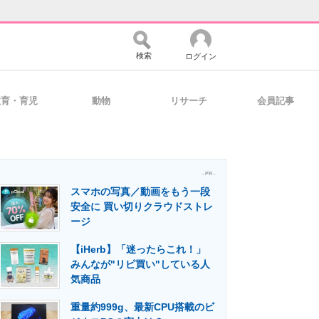
検索
ログイン
教育・育児
動物
リサーチ
会員記事
バイスの未来
好きが集まる 比べて選べる
- PR -
スマホの写真／動画をもう一段
コミュニティ
マーケ×ITの今がよく分かる
安全に 買い切りクラウドストレ
ージ
【iHerb】「迷ったらこれ！」
・活用を支援
みんなが"リピ買い"している人
気商品
重量約999g、最新CPU搭載のビ