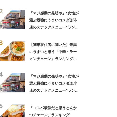
TOP23！ 第1位は「一風
2
堂」【2026年最新調査結果】
「マジ感動の発明や」“女性が
選ぶ最強にうまいコメダ珈琲
店のスナックメニュー”ランキ
ング！ 1位には「なんで2枚
3
あるんですか……？」「もは
【関東在住者に聞いた】最高
や食べるのが1つの趣味」の声
にうまいと思う「中華・ラー
メンチェーン」ランキング
TOP23！ 第1位は「一風
4
堂」【2026年最新調査結果】
「マジ感動の発明や」“女性が
選ぶ最強にうまいコメダ珈琲
店のスナックメニュー”ランキ
ング！ 1位には「なんで2枚
5
あるんですか……？」「もは
「コスパ最強だと思うとんか
や食べるのが1つの趣味」の声
つチェーン」ランキング