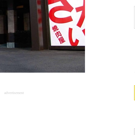
advertisement