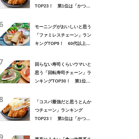
TOP23！ 第1位は「かつ
や」【2026年最新調査結果】
6
モーニングがおいしいと思う
「ファミレスチェーン」ラン
キングTOP9！ 60代以上が
選ぶ第1位は「ガスト」【8月
7
1日は家族でレストランの日】
回らない寿司くらいウマいと
思う「回転寿司チェーン」ラ
ンキングTOP30！ 第1位は
「スシロー」【7月30日は生
8
サーモンの日】
「コスパ最強だと思うとんか
つチェーン」ランキング
TOP23！ 第1位は「かつ
や」【2026年最新調査結果】
9