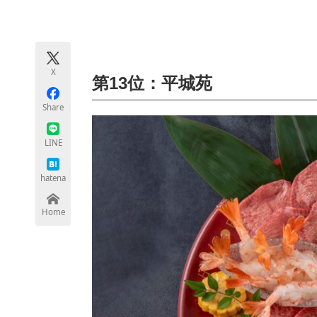
モノづくり技術者専門サイト
エレクトロ
X
ちょっと気になるネットの話題
第13位：平城苑
Share
LINE
hatena
Home