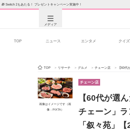
🎁 Switch 2もあたる！ プレゼントキャンペーン実施中！
メディア
TOP
ニュース
エンタメ
クイズ
注目記事を集めた総合ページ
ITの今
TOP
>
リサーチ
>
グルメ
>
チェーン店
>
【60代が
ビジネスと働き方のヒント
AI活用
チェーン店
【60代が選
画像はイメージです（画
ITエンジニア向け専門サイト
企業向けI
チェーン」ラン
像：PIXTA）
「叙々苑」【2