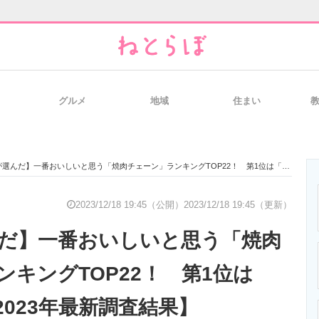
グルメ
地域
住まい
と未来を見通す
スマホと通信の最新トレンド
進化するPCとデ
選んだ】一番おいしいと思う「焼肉チェーン」ランキングTOP22！ 第1位は「叙々苑」【2023年最新調査結果】
のいまが分かる
企業ITのトレンドを詳説
経営リーダーの
2023/12/18 19:45（公開）
2023/12/18 19:45（更新）
んだ】一番おいしいと思う「焼肉
T製品の総合サイト
IT製品の技術・比較・事例
製造業のIT導入
キングTOP22！ 第1位は
023年最新調査結果】