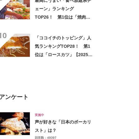
最高にうまい「食べ放題系チ
ェーン」ランキング
TOP26！ 第1位は「焼肉き
んぐ」【2026年最新調査結
10
果】
「ココイチのトッピング」人
気ランキングTOP28！ 第1
位は「ロースカツ」【2025年
4月28日時点の投票結果】
アンケート
実施中
声が好きな「日本のボーカリ
スト」は？
回答数：49397