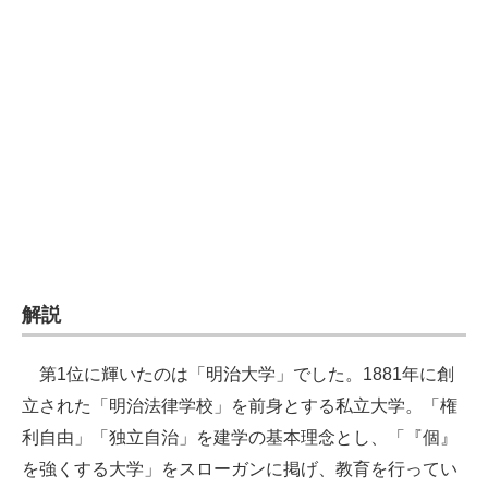
企業向けIT製品の総合サイト
IT製品の技術・比較・事例
製造業のIT導入・活用を支援
モノづくり技術者専門サイト
エレクトロニクス専門サイト
電子設計の基本と応用
エネルギーの専門メディア
解説
建設×テクノロジーの最前線
第1位に輝いたのは「明治大学」でした。1881年に創
ちょっと気になるネットの話題
立された「明治法律学校」を前身とする私立大学。「権
利自由」「独立自治」を建学の基本理念とし、「『個』
を強くする大学」をスローガンに掲げ、教育を行ってい