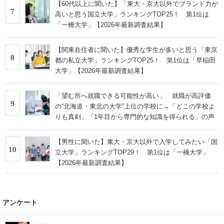
【60代以上に聞いた】「東大・京大以外でブランド力が
7
高いと思う国立大学」ランキングTOP25！ 第1位は
「一橋大学」【2026年最新調査結果】
【関東在住者に聞いた】優秀な学生が多いと思う「東京
8
都の私立大学」ランキングTOP25！ 第1位は「早稲田
大学」【2026年最新調査結果】
「望む所へ就職できる可能性が高い」 就職が高評価
9
の“北海道・東北の大学”上位の学校に→「どこの学校よ
りも真剣」「1年目から専門的な知識を得られる」の声
【男性に聞いた】東大・京大以外で入学してみたい「国
10
立大学」ランキングTOP29！ 第1位は「一橋大学」
【2026年最新調査結果】
アンケート