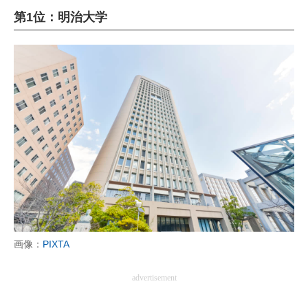
第1位：明治大学
ITの今と未来を見通す
スマホと通信の最新トレンド
進化するPCとデバイスの未来
好きが集まる 比べて選べる
ビジネスと働き方のヒント
AI活用のいまが分かる
企業ITのトレンドを詳説
経営リーダーのコミュニティ
画像：
PIXTA
マーケ×ITの今がよく分かる
advertisement
ITエンジニア向け専門サイト