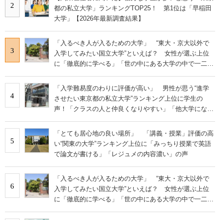
2
都の私立大学」ランキングTOP25！ 第1位は「早稲田
大学」【2026年最新調査結果】
「入るべき人が入るための大学」 “東大・京大以外で
3
入学してみたい国立大学”といえば？ 女性が選ぶ上位
に「徹底的に学べる」「世の中にある大学の中で一二を
争うレベルの先端設備」の声
「入学難易度のわりに評価が高い」 男性が思う“進学
4
させたい東京都の私立大学”ランキング上位に学生の
声！「クラスの人と仲良くなりやすい」「他大学にない
学科も」
「とても居心地の良い場所」 「講義・授業」評価の高
5
い“関東の大学”ランキング上位に「みっちり授業で英語
で論文が書ける」「レジュメの内容濃い」の声
「入るべき人が入るための大学」 “東大・京大以外で
6
入学してみたい国立大学”といえば？ 女性が選ぶ上位
に「徹底的に学べる」「世の中にある大学の中で一二を
争うレベルの先端設備」の声