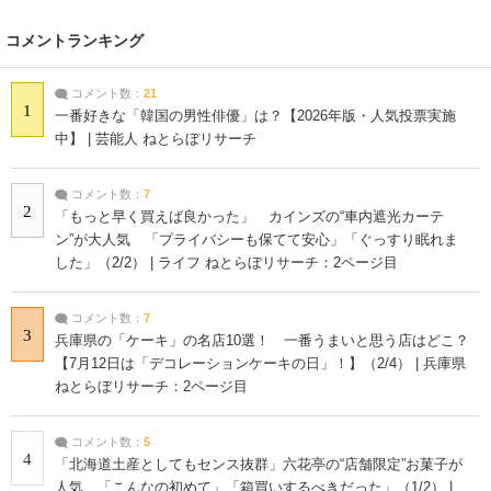
コメントランキング
コメント数：
21
1
一番好きな「韓国の男性俳優」は？【2026年版・人気投票実施
中】 | 芸能人 ねとらぼリサーチ
コメント数：
7
2
「もっと早く買えば良かった」 カインズの“車内遮光カーテ
ン”が大人気 「プライバシーも保てて安心」「ぐっすり眠れま
した」（2/2） | ライフ ねとらぼリサーチ：2ページ目
コメント数：
7
3
兵庫県の「ケーキ」の名店10選！ 一番うまいと思う店はどこ？
【7月12日は「デコレーションケーキの日」！】（2/4） | 兵庫県
ねとらぼリサーチ：2ページ目
コメント数：
5
4
「北海道土産としてもセンス抜群」六花亭の“店舗限定”お菓子が
人気 「こんなの初めて」「箱買いするべきだった」（1/2） |