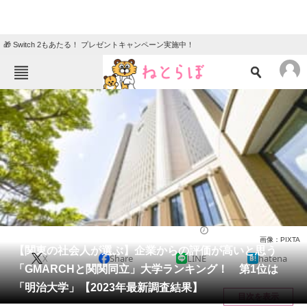
🎁 Switch 2もあたる！ プレゼントキャンペーン実施中！
ねとらぼメニュー
TOP
ニュース
エンタメ
クイズ
グルメ
地域
住まい
教育・育児
動物
リサーチ
大学
2023/12/19 08:30（公開）
画像：PIXTA
会員記事
【関東の社会人が選ぶ】企業からの評価が高いと思う
X
Share
LINE
hatena
「GMARCHと関関同立」大学ランキング！ 第1位は
メディア
「明治大学」【2023年最新調査結果】
目次を表示
注目記事を集めた総合ページ