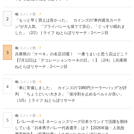
コメント数：
7
2
「もっと早く買えば良かった」 カインズの“車内遮光カーテ
ン”が大人気 「プライバシーも保てて安心」「ぐっすり眠れま
した」（2/2） | ライフ ねとらぼリサーチ：2ページ目
コメント数：
7
3
兵庫県の「ケーキ」の名店10選！ 一番うまいと思う店はどこ？
【7月12日は「デコレーションケーキの日」！】（2/4） | 兵庫県
ねとらぼリサーチ：2ページ目
コメント数：
4
4
「車に常備しました」 カインズの“1980円クーラーバッグ”が評
判 「ちょうどいい大きさ」「保冷剤を止めるベルトが良い」
（1/5） | ライフ ねとらぼリサーチ
コメント数：
3
5
【バレーボール】ネーションズリーグ日本ラウンドで活躍を期待
している「日本男子バレー代表選手」は？【2026年版・人気投