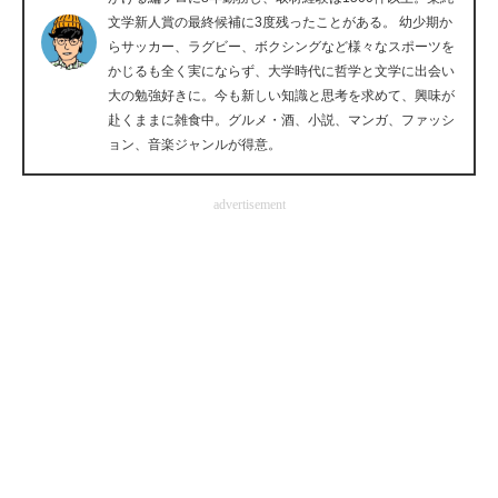
文学新人賞の最終候補に3度残ったことがある。 幼少期か
企業向けIT製品の総合サイト
らサッカー、ラグビー、ボクシングなど様々なスポーツを
かじるも全く実にならず、大学時代に哲学と文学に出会い
IT製品の技術・比較・事例
大の勉強好きに。今も新しい知識と思考を求めて、興味が
赴くままに雑食中。グルメ・酒、小説、マンガ、ファッシ
製造業のIT導入・活用を支援
ョン、音楽ジャンルが得意。
モノづくり技術者専門サイト
advertisement
エレクトロニクス専門サイト
電子設計の基本と応用
エネルギーの専門メディア
建設×テクノロジーの最前線
ちょっと気になるネットの話題