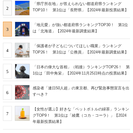
「県庁所在地」が答えられない都道府県ランキング
2
TOP10！ 第1位は「長野県」【2024年最新投票結果】
「地元愛」が強い都道府県ランキングTOP30！ 第1位
3
は「北海道」【2024年最新調査結果】
「保護者が子どもについてほしい職業」ランキング
4
TOP26！ 第1位は「公務員」【2024年最新調査結果】
「日本の偉大な首相」（戦後）ランキングTOP26！ 第
5
1位は「田中角栄」【2024年11月25日時点の投票結果】
感染者「連日50人超」の東京都、再び緊急事態宣言を出
6
すべき？
【女性が選ぶ】好きな「ペットボトルの緑茶」ランキン
7
グTOP9！ 第1位は「綾鷹（コカ・コーラ）」【2024
年最新投票結果】