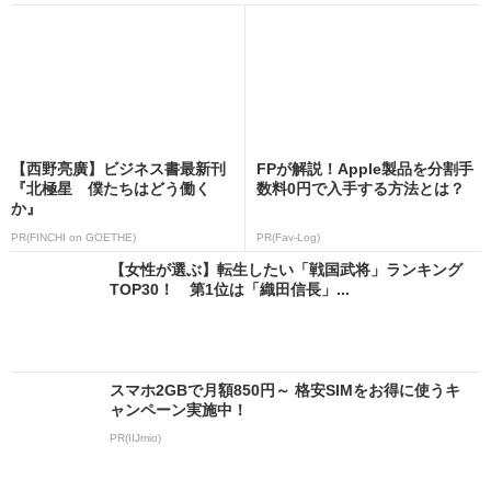
【西野亮廣】ビジネス書最新刊
FPが解説！Apple製品を分割手
『北極星 僕たちはどう働く
数料0円で入手する方法とは？
か』
PR(FINCHI on GOETHE)
PR(Fav-Log)
【女性が選ぶ】転生したい「戦国武将」ランキング
TOP30！ 第1位は「織田信長」...
スマホ2GBで月額850円～ 格安SIMをお得に使うキ
ャンペーン実施中！
PR(IIJmio)