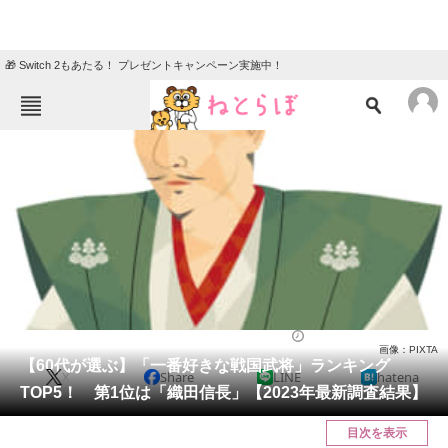
🎁 Switch 2もあたる！ プレゼントキャンペーン実施中！
ねとらぼメニュー
TOP
ニュース
エンタメ
クイズ
グルメ
地域
住まい
教育・育児
動物
リサーチ
社会
2023/12/28 19:50（公開）
画像：PIXTA
会員記事
【60代が選ぶ】「一番好きな戦国武将」ランキング
X
Share
LINE
hatena
TOP5！ 第1位は「織田信長」【2023年最新調査結果】
メディア
目次を表示
注目記事を集めた総合ページ