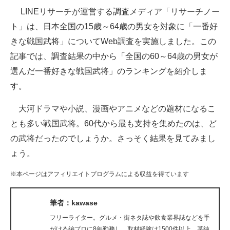
LINEリサーチが運営する調査メディア「リサーチノー
ITの今と未来を見通す
ト」は、日本全国の15歳～64歳の男女を対象に「一番好
きな戦国武将」についてWeb調査を実施しました。この
スマホと通信の最新トレンド
記事では、調査結果の中から「全国の60～64歳の男女が
進化するPCとデバイスの未来
選んだ一番好きな戦国武将」のランキングを紹介しま
す。
好きが集まる 比べて選べる
大河ドラマや小説、漫画やアニメなどの題材になるこ
ビジネスと働き方のヒント
とも多い戦国武将。60代から最も支持を集めたのは、ど
AI活用のいまが分かる
の武将だったのでしょうか。さっそく結果を見てみまし
ょう。
企業ITのトレンドを詳説
※本ページはアフィリエイトプログラムによる収益を得ています
経営リーダーのコミュニティ
マーケ×ITの今がよく分かる
筆者：kawase
フリーライター。グルメ・街ネタ誌や飲食業界誌などを手
ITエンジニア向け専門サイト
がける編プロに8年勤務し、取材経験は1500件以上。某純