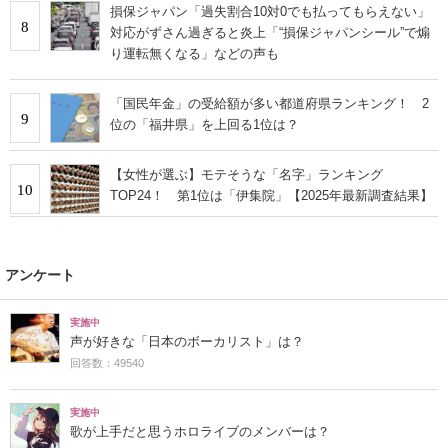
損保ジャパン「過失割合10対0でも払ってもらえない」
8
対応がずさん過ぎると炎上「“損保ジャパンシール”で煽
り運転無くなる」などの声も
「国民年金」の受給額が多い都道府県ランキング！ 2
9
位の「福井県」を上回る1位は？
【女性が選ぶ】モテそうな「名字」ランキング
10
TOP24！ 第1位は「伊集院」【2025年最新調査結果】
アンケート
実施中
声が好きな「日本のボーカリスト」は？
回答数：49540
実施中
歌が上手だと思うホロライブのメンバーは？