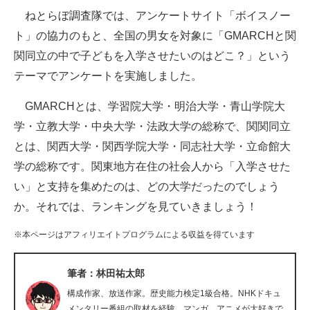
ねとらぼ調査隊では、アンケートサイト「ボイスノー
ITの今と未来を見通す
ト」の協力のもと、全国の男女を対象に「GMARCHと関
関同立の中で子どもを入学させたいのはどこ？」という
スマホと通信の最新トレンド
テーマでアンケートを実施しました。
進化するPCとデバイスの未来
GMARCHとは、学習院大学・明治大学・青山学院大
好きが集まる 比べて選べる
学・立教大学・中央大学・法政大学の総称で、関関同立
とは、関西大学・関西学院大学・同志社大学・立命館大
ビジネスと働き方のヒント
学の総称です。関東地方在住の社会人から「入学させた
AI活用のいまが分かる
い」と支持を集めたのは、どの大学だったのでしょう
か。それでは、ランキングを見ていきましょう！
企業ITのトレンドを詳説
※本ページはアフィリエイトプログラムによる収益を得ています
経営リーダーのコミュニティ
マーケ×ITの今がよく分かる
筆者：林田祐太郎
構成作家、放送作家。歴史能力検定1級合格。NHKドキュ
ITエンジニア向け専門サイト
メンタリー番組の取材を経験。マンガ、アニメが大好きで