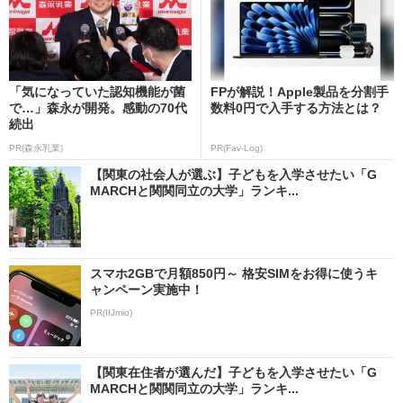
「気になっていた認知機能が菌
FPが解説！Apple製品を分割手
で…」森永が開発。感動の70代
数料0円で入手する方法とは？
続出
PR(森永乳業)
PR(Fav-Log)
【関東の社会人が選ぶ】子どもを入学させたい「G
MARCHと関関同立の大学」ランキ...
スマホ2GBで月額850円～ 格安SIMをお得に使うキ
ャンペーン実施中！
PR(IIJmio)
【関東在住者が選んだ】子どもを入学させたい「G
MARCHと関関同立の大学」ランキ...