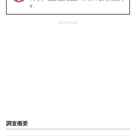
す。
企業向けIT製品の総合サイト
IT製品の技術・比較・事例
advertisement
製造業のIT導入・活用を支援
モノづくり技術者専門サイト
エレクトロニクス専門サイト
電子設計の基本と応用
エネルギーの専門メディア
建設×テクノロジーの最前線
ちょっと気になるネットの話題
調査概要