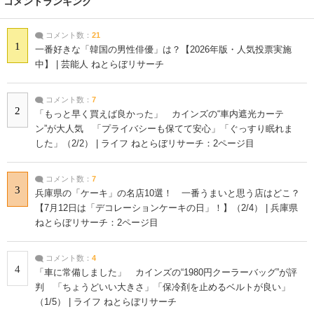
コメントランキング
コメント数：
21
1
一番好きな「韓国の男性俳優」は？【2026年版・人気投票実施
中】 | 芸能人 ねとらぼリサーチ
コメント数：
7
2
「もっと早く買えば良かった」 カインズの“車内遮光カーテ
ン”が大人気 「プライバシーも保てて安心」「ぐっすり眠れま
した」（2/2） | ライフ ねとらぼリサーチ：2ページ目
コメント数：
7
3
兵庫県の「ケーキ」の名店10選！ 一番うまいと思う店はどこ？
【7月12日は「デコレーションケーキの日」！】（2/4） | 兵庫県
ねとらぼリサーチ：2ページ目
コメント数：
4
4
「車に常備しました」 カインズの“1980円クーラーバッグ”が評
判 「ちょうどいい大きさ」「保冷剤を止めるベルトが良い」
（1/5） | ライフ ねとらぼリサーチ