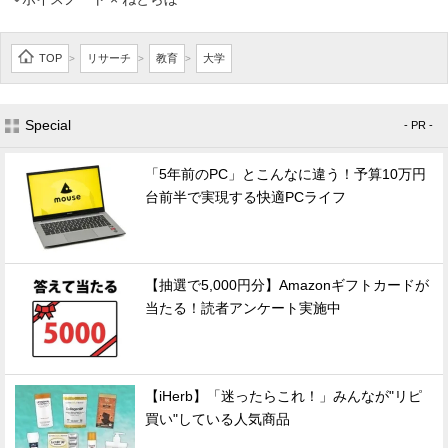
TOP
リサーチ
教育
大学
>
>
>
Special
- PR -
「5年前のPC」とこんなに違う！予算10万円
台前半で実現する快適PCライフ
【抽選で5,000円分】Amazonギフトカードが
当たる！読者アンケート実施中
【iHerb】「迷ったらこれ！」みんなが"リピ
買い"している人気商品