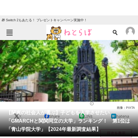
🎁 Switch 2もあたる！ プレゼントキャンペーン実施中！
ねとらぼメニュー
TOP
ニュース
エンタメ
クイズ
グルメ
地域
住まい
教育・育児
動物
リサーチ
大学
2024/02/27 07:30（公開）
画像：PIXTA
会員記事
【関東の社会人が選ぶ】子どもを入学させたい
X
Share
LINE
hatena
「GMARCHと関関同立の大学」ランキング！ 第1位は
メディア
「青山学院大学」【2024年最新調査結果】
目次を表示
注目記事を集めた総合ページ