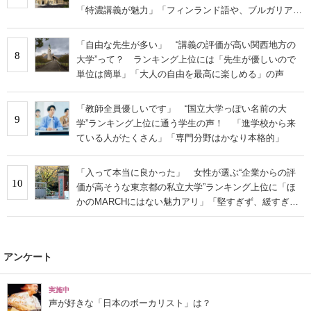
「特濃講義が魅力」「フィンランド語や、ブルガリア語
なども学べる」の声
「自由な先生が多い」 “講義の評価が高い関西地方の
8
大学”って？ ランキング上位には「先生が優しいので
単位は簡単」「大人の自由を最高に楽しめる」の声
「教師全員優しいです」 “国立大学っぽい名前の大
9
学”ランキング上位に通う学生の声！ 「進学校から来
ている人がたくさん」「専門分野はかなり本格的」
「入って本当に良かった」 女性が選ぶ“企業からの評
10
価が高そうな東京都の私立大学”ランキング上位に「ほ
かのMARCHにはない魅力アリ」「堅すぎず、緩すぎな
い」の声
アンケート
実施中
声が好きな「日本のボーカリスト」は？