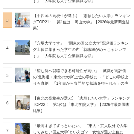
す」「大学院も大手企業就職も◎」
【中四国の高校生が選ぶ】「志願したい大学」ランキン
3
グTOP21！ 第1位は「岡山大学」【2026年最新調査結
果】
「穴場大学です」 “関東の国公立大学”高評価ランキン
4
グ上位に集まった学生の声「就職率がめっちゃいいで
す」「大学院も大手企業就職も◎」
「望む所へ就職できる可能性が高い」 就職が高評価
5
の“北海道・東北の大学”上位の学校に→「どこの学校よ
りも真剣」「1年目から専門的な知識を得られる」の声
【東北の高校生が選ぶ】「志願したい大学」ランキング
6
TOP22！ 第1位は「東北学院大学」【2026年最新調査
結果】
「最高すぎてずっといたい」 “東大・京大以外で入学
7
してみたい国立大学”といえば？ 女性が選ぶ上位に