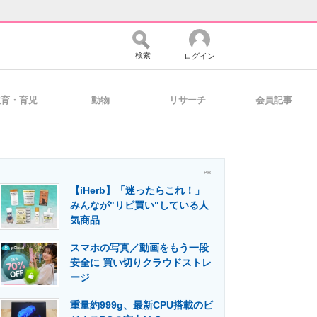
検索
ログイン
教育・育児
動物
リサーチ
会員記事
バイスの未来
好きが集まる 比べて選べる
- PR -
【iHerb】「迷ったらこれ！」
コミュニティ
マーケ×ITの今がよく分かる
みんなが"リピ買い"している人
気商品
スマホの写真／動画をもう一段
・活用を支援
安全に 買い切りクラウドストレ
ージ
重量約999g、最新CPU搭載のビ