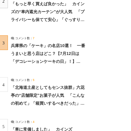
2
「もっと早く買えば良かった」 カイン
ズの“車内遮光カーテン”が大人気 「プ
ライバシーも保てて安心」「ぐっすり眠
れました」（2/2） | ライフ ねとらぼリ
サーチ：2ページ目
コメント数：
7
3
兵庫県の「ケーキ」の名店10選！ 一番
うまいと思う店はどこ？【7月12日は
「デコレーションケーキの日」！】
（2/4） | 兵庫県 ねとらぼリサーチ：2ペ
ージ目
コメント数：
5
4
「北海道土産としてもセンス抜群」六花
亭の“店舗限定”お菓子が人気 「こんな
の初めて」「箱買いするべきだった」
（1/2） | 北海道 ねとらぼリサーチ
コメント数：
4
5
「車に常備しました」 カインズ