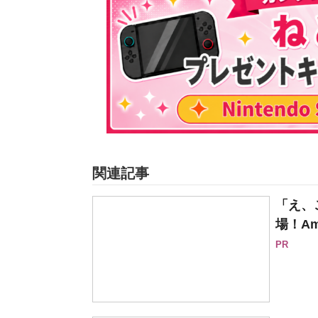
関連記事
「え、
場！Am
PR