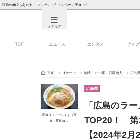
🎁 Switch 2もあたる！ プレゼントキャンペーン実施中！
メディア
TOP
ニュース
エンタメ
クイズ
注目記事を集めた総合ページ
ITの今
TOP
>
リサーチ
>
地域
>
中国・四国地方
>
広島
ビジネスと働き方のヒント
AI活用
広島県
「広島のラー
ITエンジニア向け専門サイト
企業向けI
画像はイメージです（画
TOP20！ 
像：写真AC）
【2024年2