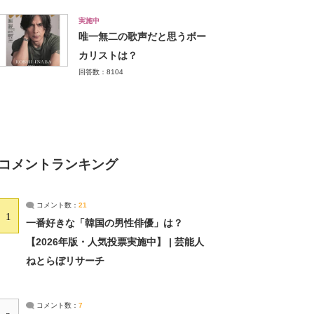
実施中
唯一無二の歌声だと思うボー
カリストは？
回答数：8104
コメントランキング
コメント数：
21
1
一番好きな「韓国の男性俳優」は？
【2026年版・人気投票実施中】 | 芸能人
ねとらぼリサーチ
コメント数：
7