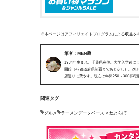
※本ページはアフィリエイトプログラムによる収益を
筆者：MEN蔵
1984年生まれ、千葉県在住。大学入学後
開始（47都道府県制覇まであと少し）。20
店巡りに費やす。現在は年間250～300杯程
関連タグ
グルメ
ラーメンデータベース × ねとらぼ