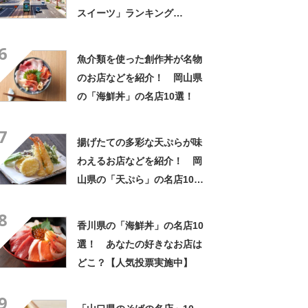
スイーツ」ランキング
TOP28！ 第1位は「もみじ
6
饅頭（やまだ屋）」【2026年
魚介類を使った創作丼が名物
最新調査結果】
のお店などを紹介！ 岡山県
の「海鮮丼」の名店10選！
7
揚げたての多彩な天ぷらが味
わえるお店などを紹介！ 岡
山県の「天ぷら」の名店10
選！
8
香川県の「海鮮丼」の名店10
選！ あなたの好きなお店は
どこ？【人気投票実施中】
9