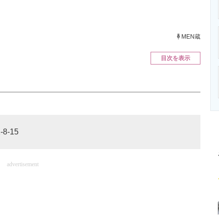
ニクス専門サイト
電子設計の基本と応用
エネルギーの専
MEN蔵
目次を表示
8-15
advertisement