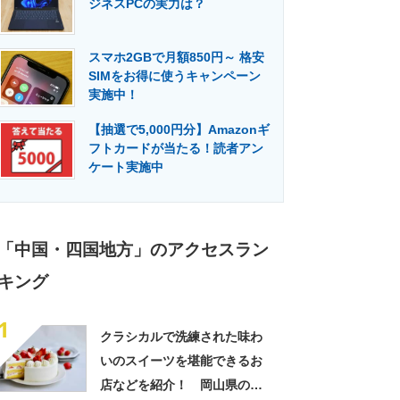
ジネスPCの実力は？
門メディア
建設×テクノロジーの最前線
スマホ2GBで月額850円～ 格安
SIMをお得に使うキャンペーン
実施中！
【抽選で5,000円分】Amazonギ
フトカードが当たる！読者アン
ケート実施中
「中国・四国地方」のアクセスラン
キング
1
クラシカルで洗練された味わ
いのスイーツを堪能できるお
店などを紹介！ 岡山県の