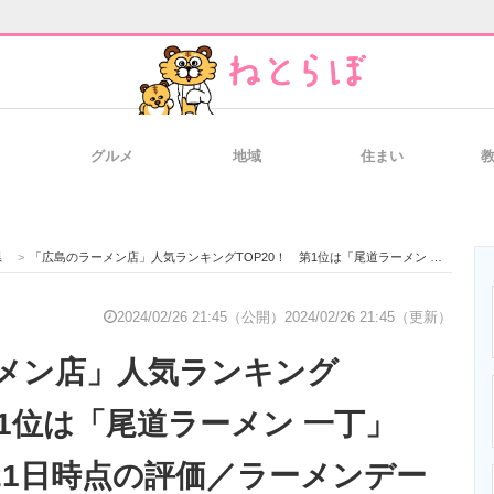
グルメ
地域
住まい
と未来を見通す
スマホと通信の最新トレンド
進化するPCとデ
県
>
「広島のラーメン店」人気ランキングTOP20！ 第1位は「尾道ラーメン 一丁」【2024年2月21日時点の評価／ラーメンデータベース】
のいまが分かる
企業ITのトレンドを詳説
経営リーダーの
2024/02/26 21:45（公開）
2024/02/26 21:45（更新）
メン店」人気ランキング
T製品の総合サイト
IT製品の技術・比較・事例
製造業のIT導入
第1位は「尾道ラーメン 一丁」
月21日時点の評価／ラーメンデー