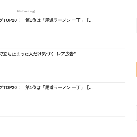
PR(Fav-Log)
OP20！ 第1位は「尾道ラーメン 一丁」【...
で立ち止まった人だけ気づく“レア広告”
OP20！ 第1位は「尾道ラーメン 一丁」【...