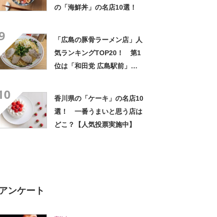
の「海鮮丼」の名店10選！
9
「広島の豚骨ラーメン店」人
気ランキングTOP20！ 第1
位は「和田党 広島駅前」
【2024年7月24日時点の評価
10
／ラーメンデータベース】
香川県の「ケーキ」の名店10
選！ 一番うまいと思う店は
どこ？【人気投票実施中】
アンケート