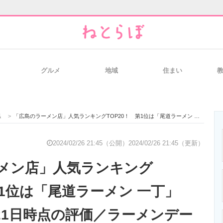
グルメ
地域
住まい
と未来を見通す
スマホと通信の最新トレンド
進化するPCとデ
県
>
「広島のラーメン店」人気ランキングTOP20！ 第1位は「尾道ラーメン 一丁」【2024年2月21日時点の評価／ラーメンデータベース】
のいまが分かる
企業ITのトレンドを詳説
経営リーダーの
2024/02/26 21:45（公開）
2024/02/26 21:45（更新）
メン店」人気ランキング
T製品の総合サイト
IT製品の技術・比較・事例
製造業のIT導入
第1位は「尾道ラーメン 一丁」
月21日時点の評価／ラーメンデー