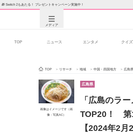
🎁 Switch 2もあたる！ プレゼントキャンペーン実施中！
メディア
TOP
ニュース
エンタメ
クイズ
注目記事を集めた総合ページ
ITの今
TOP
>
リサーチ
>
地域
>
中国・四国地方
>
広島
ビジネスと働き方のヒント
AI活用
広島県
「広島のラー
ITエンジニア向け専門サイト
企業向けI
画像はイメージです（画
TOP20！ 
像：写真AC）
【2024年2