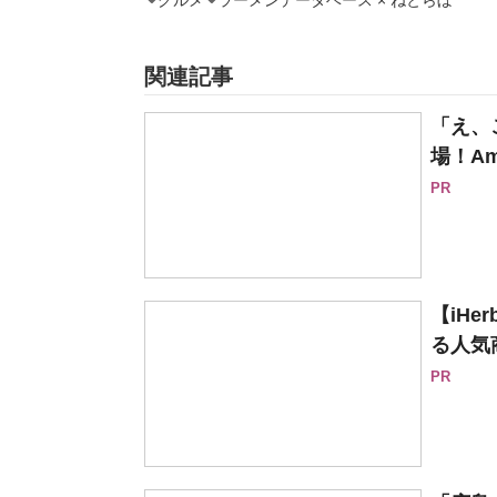
グルメ
ラーメンデータベース × ねとらぼ
関連記事
「え、
場！Am
PR
【iH
る人気
PR