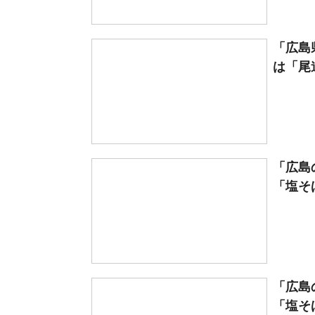
「広島
は「尾道
「広島
「塩そば
「広島
「塩そば