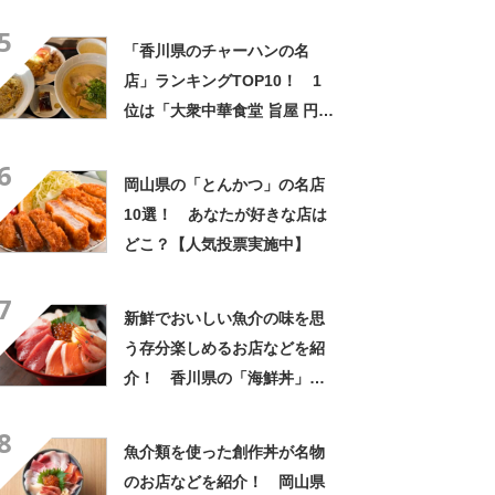
5
「香川県のチャーハンの名
店」ランキングTOP10！ 1
位は「大衆中華食堂 旨屋 円座
飯店」【2024年1月18日時点
6
／SARAH】
岡山県の「とんかつ」の名店
10選！ あなたが好きな店は
どこ？【人気投票実施中】
7
新鮮でおいしい魚介の味を思
う存分楽しめるお店などを紹
介！ 香川県の「海鮮丼」の
名店10選！
8
魚介類を使った創作丼が名物
のお店などを紹介！ 岡山県