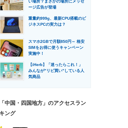
い場所？まさかの場所にメッセ
門メディア
建設×テクノロジーの最前線
ージ広告が登場
重量約999g、最新CPU搭載のビ
ジネスPCの実力は？
スマホ2GBで月額850円～ 格安
SIMをお得に使うキャンペーン
実施中！
【iHerb】「迷ったらこれ！」
みんなが"リピ買い"している人
気商品
「中国・四国地方」のアクセスラン
キング