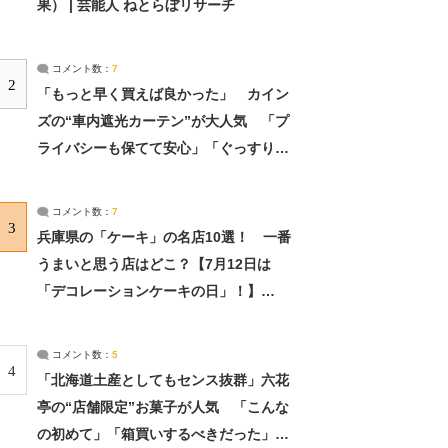
果） | 芸能人 ねとらぼリサーチ
コメント数：
7
2
「もっと早く買えば良かった」 カイン
ズの“車内遮光カーテン”が大人気 「プ
ライバシーも保てて安心」「ぐっすり眠
れました」（2/2） | ライフ ねとらぼリ
サーチ：2ページ目
コメント数：
7
3
兵庫県の「ケーキ」の名店10選！ 一番
うまいと思う店はどこ？【7月12日は
「デコレーションケーキの日」！】
（2/4） | 兵庫県 ねとらぼリサーチ：2ペ
ージ目
コメント数：
5
4
「北海道土産としてもセンス抜群」六花
亭の“店舗限定”お菓子が人気 「こんな
の初めて」「箱買いするべきだった」