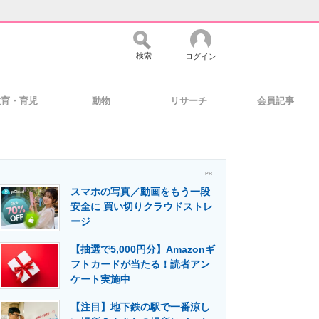
検索
ログイン
教育・育児
動物
リサーチ
会員記事
バイスの未来
好きが集まる 比べて選べる
- PR -
スマホの写真／動画をもう一段
コミュニティ
マーケ×ITの今がよく分かる
安全に 買い切りクラウドストレ
ージ
【抽選で5,000円分】Amazonギ
・活用を支援
フトカードが当たる！読者アン
ケート実施中
【注目】地下鉄の駅で一番涼し