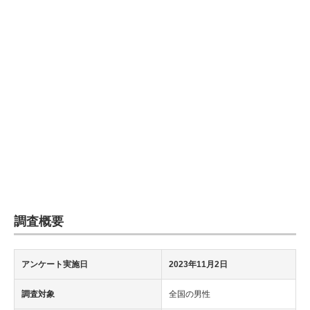
企業向けIT製品の総合サイト
IT製品の技術・比較・事例
製造業のIT導入・活用を支援
モノづくり技術者専門サイト
エレクトロニクス専門サイト
電子設計の基本と応用
エネルギーの専門メディア
調査概要
建設×テクノロジーの最前線
ちょっと気になるネットの話題
アンケート実施日
2023年11月2日
調査対象
全国の男性