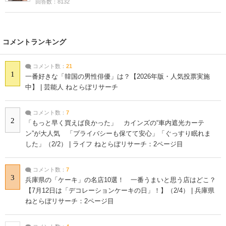
回答数：8132
コメントランキング
コメント数：
21
1
一番好きな「韓国の男性俳優」は？【2026年版・人気投票実施
中】 | 芸能人 ねとらぼリサーチ
コメント数：
7
2
「もっと早く買えば良かった」 カインズの“車内遮光カーテ
ン”が大人気 「プライバシーも保てて安心」「ぐっすり眠れま
した」（2/2） | ライフ ねとらぼリサーチ：2ページ目
コメント数：
7
3
兵庫県の「ケーキ」の名店10選！ 一番うまいと思う店はどこ？
【7月12日は「デコレーションケーキの日」！】（2/4） | 兵庫県
ねとらぼリサーチ：2ページ目