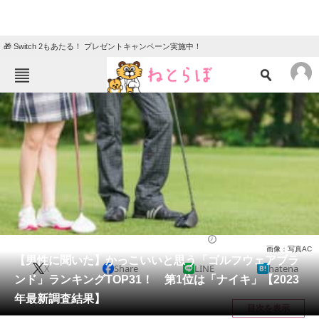
🎁 Switch 2もあたる！ プレゼントキャンペーン実施中！
ねとらぼメニュー
TOP
ニュース
エンタメ
クイズ
グルメ
地域
住まい
教育・育児
動物
リサーチ
ゴルフ
2024/05/06 12:30（公開）
画像：写真AC
会員記事
【男性に聞いた】かっこいいと思う「ゴルフウェアブラ
X
Share
LINE
hatena
ンド」ランキングTOP31！ 第1位は「ナイキ」【2023
メディア
年最新調査結果】
目次を表示
注目記事を集めた総合ページ