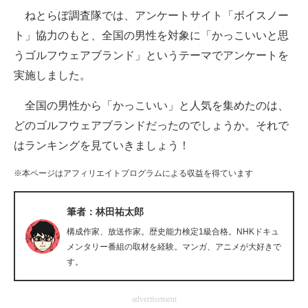
ねとらぼ調査隊では、アンケートサイト「ボイスノー
ITの今と未来を見通す
ト」協力のもと、全国の男性を対象に「かっこいいと思
うゴルフウェアブランド」というテーマでアンケートを
スマホと通信の最新トレンド
実施しました。
進化するPCとデバイスの未来
全国の男性から「かっこいい」と人気を集めたのは、
好きが集まる 比べて選べる
どのゴルフウェアブランドだったのでしょうか。それで
はランキングを見ていきましょう！
ビジネスと働き方のヒント
※本ページはアフィリエイトプログラムによる収益を得ています
AI活用のいまが分かる
企業ITのトレンドを詳説
筆者：林田祐太郎
構成作家、放送作家。歴史能力検定1級合格。NHKドキュ
経営リーダーのコミュニティ
メンタリー番組の取材を経験。マンガ、アニメが大好きで
す。
マーケ×ITの今がよく分かる
ITエンジニア向け専門サイト
advertisement