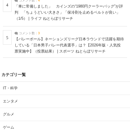
コメント数：
4
4
「車に常備しました」 カインズの“1980円クーラーバッグ”が評
判 「ちょうどいい大きさ」「保冷剤を止めるベルトが良い」
（1/5） | ライフ ねとらぼリサーチ
コメント数：
3
5
【バレーボール】ネーションズリーグ日本ラウンドで活躍を期待
している「日本男子バレー代表選手」は？【2026年版・人気投
票実施中】（投票結果） | スポーツ ねとらぼリサーチ
カテゴリ一覧
IT・科学
エンタメ
グルメ
ゲーム